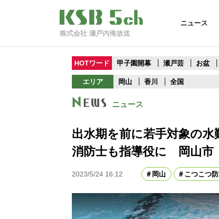
ニュース
株式会社 瀬戸内海放送
HOTワード
甲子園開幕
瀬戸芸
お盆
エリア
岡山
香川
全国
ニュース
出水期を前に若手対象の水
消防士も指導役に 岡山市
2023/5/24 16:12
岡山
こつこつ防