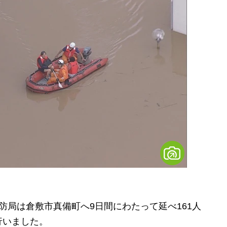
局は倉敷市真備町へ9日間にわたって延べ161人
行いました。