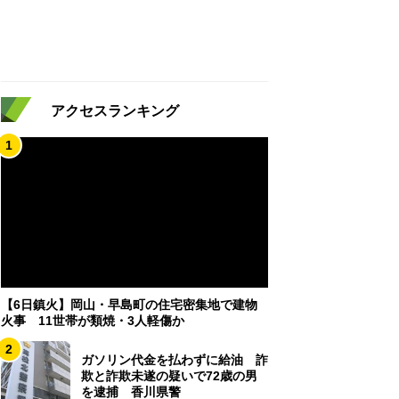
アクセスランキング
1
【6日鎮火】岡山・早島町の住宅密集地で建物
火事 11世帯が類焼・3人軽傷か
2
ガソリン代金を払わずに給油 詐
欺と詐欺未遂の疑いで72歳の男
を逮捕 香川県警