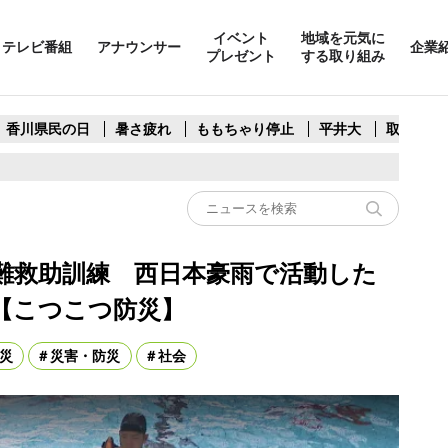
イベント
地域を元気に
テレビ番組
アナウンサー
企業
プレゼント
する取り組み
香川県民の日
暑さ疲れ
ももちゃり停止
平井大
取水制限
難救助訓練 西日本豪雨で活動した
【こつこつ防災】
災
災害・防災
社会