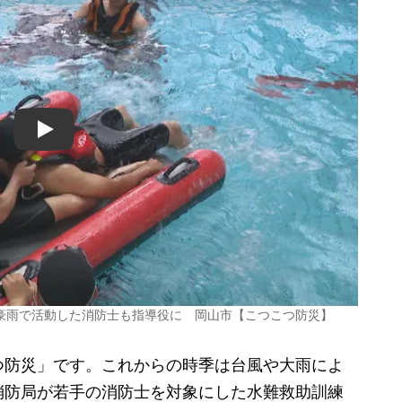
Play
豪雨で活動した消防士も指導役に 岡山市【こつこつ防災】
防災」です。これからの時季は台風や大雨によ
消防局が若手の消防士を対象にした水難救助訓練