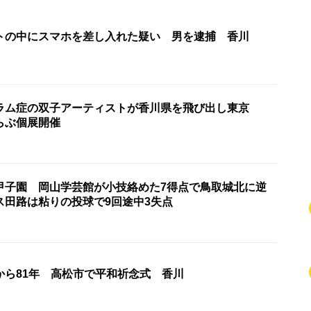
トの中にスマホを差し入れた疑い 男を逮捕 香川
ラム症の双子アーティストが香川県を飛び出し東京
らぶ個展開催
甲子園 岡山学芸館が小技絡めた7得点で鳥取城北に逆
ス田路は粘りの投球で9回途中3失点
から81年 高松市で平和祈念式 香川