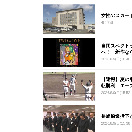
女性のスカー
4時間前
自閉スペクト
へ！ 新作な
2026/8/9(日)16:46
【速報】夏の
転勝利 エー
2026/8/9(日)15:52
長崎原爆投下
2026/8/9(日)15:38