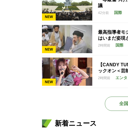
議
国際
42分前
NEW
最高指導者モ
はいまだ姿現
国際
2時間前
NEW
【CANDY T
ックオン＜芸
エンタ
2時間前
NEW
全
新着ニュース