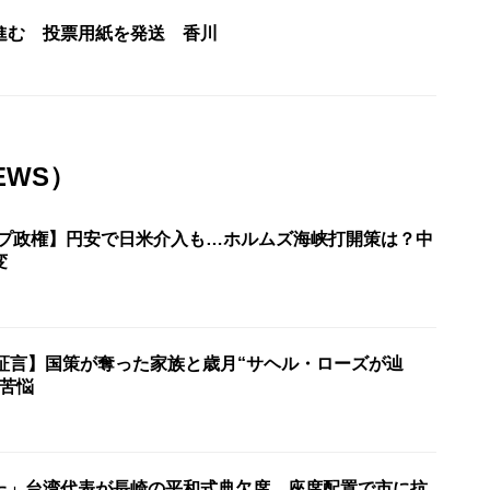
進む 投票用紙を発送 香川
EWS）
ンプ政権】円安で日米介入も…ホルムズ海峡打開策は？中
変
の証言】国策が奪った家族と歳月“サヘル・ローズが辿
の苦悩
た」台湾代表が長崎の平和式典欠席 座席配置で市に抗