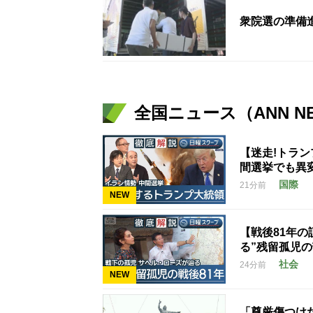
衆院選の準備
全国ニュース（ANN N
【迷走!トラ
間選挙でも異
国際
21分前
NEW
【戦後81年
る”残留孤児
社会
24分前
NEW
「尊厳傷つけ