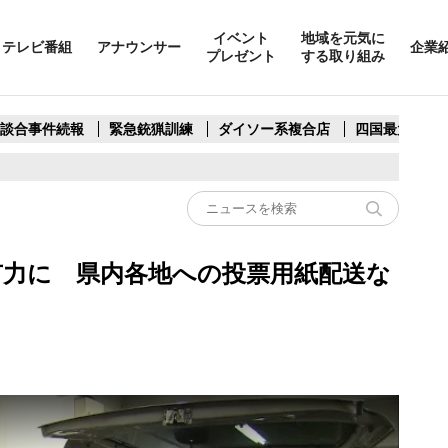
イベント
地域を元気に
テレビ番組
アナウンサー
企業
プレゼント
する取り組み
製談合事件続報
緊急銃猟訓練
ダイソー系複合店
四国最大スリ
有力に 県内各地への投票用紙配送な