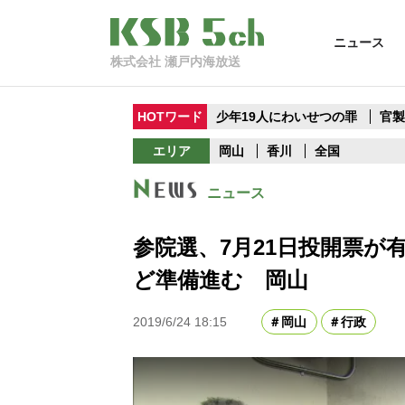
ニュース
株式会社 瀬戸内海放送
HOTワード
少年19人にわいせつの罪
官
エリア
岡山
香川
全国
ニュース
参院選、7月21日投開票が
ど準備進む 岡山
2019/6/24 18:15
岡山
行政