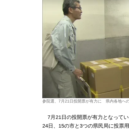
参院選、7月21日投開票が有力に 県内各地へ
7月21日の投開票が有力となって
24日、15の市と3つの県民局に投票