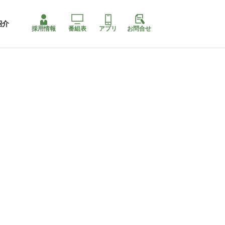
紹介
採用情報
番組表
アプリ
お問合せ
ももちゃり停止