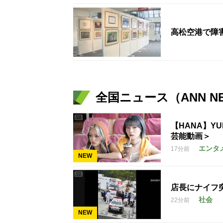
高松空港で障
全国ニュース（ANN N
【HANA】Y
芸能動画＞
エンタ
17分前
NEW
店長にナイフ
社会
22分前
NEW