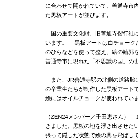
に合わせて開かれていて、善通寺市
た黒板アートが並びます。
国の重要文化財、旧善通寺偕行社に
います。 黒板アートは白チョーク
のひらなどを使って整え、絵の輪郭
善通寺市に現れた「不思議の国」の
また、JR善通寺駅の北側の道路脇に
の卒業生たちが制作した黒板アート
絵にはオイルチョークが使われてい
（ZEN24メンバー／千田恵さん） 
きました。黒板の地を浮き出させた
張って隠した状態で絵の具を飛ばし