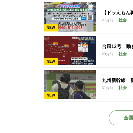
【ドラえもん
社会
27分前
NEW
台風13号 
社会
29分前
NEW
九州新幹線 
社会
31分前
NEW
全