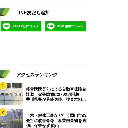
LINE友だち追加
アクセスランキング
1
接骨院院長らによる自動車保険金
詐欺 被害総額は2700万円超
香川県警が最終送検、捜査本部解
散
2
土木・解体工事など行う岡山市の
会社に改善命令 産業廃棄物を適
切に保管せず 岡山