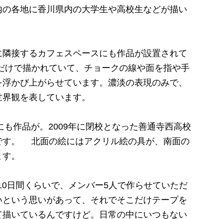
内の各地に香川県内の大学生や高校生などが描い
隣接するカフェスペースにも作品が設置されて
だけで描かれていて、チョークの線や面を指や手
を浮かび上がらせています。濃淡の表現のみで、
世界観を表しています。
も作品が。2009年に閉校となった善通寺西高校
です。 北面の絵にはアクリル絵の具が、南面の
ます。
「10日間くらいで、メンバー5人で作らせていただ
いという思いがあって、それでそこだけテープを
て描いているんですけど。日常の中にいつもない