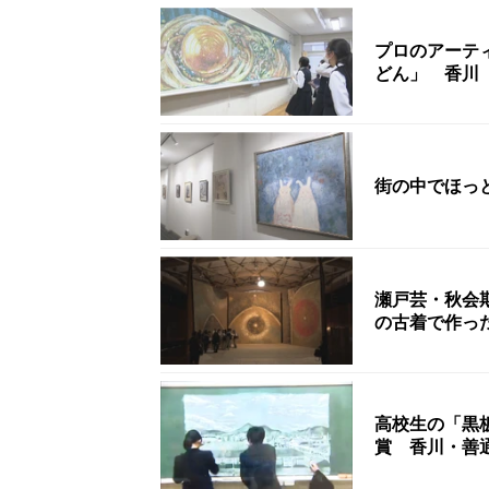
プロのアーテ
どん」 香川
街の中でほっ
瀬戸芸・秋会期
の古着で作っ
高校生の「黒
賞 香川・善