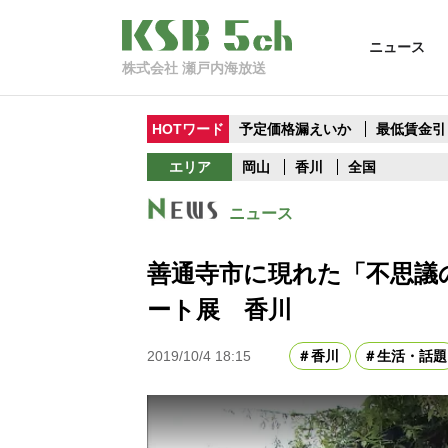
ニュース
株式会社 瀬戸内海放送
HOTワード
予定価格漏えいか
最低賃金引
エリア
岡山
香川
全国
ニュース
善通寺市に現れた「不思議
ート展 香川
2019/10/4 18:15
香川
生活・話題