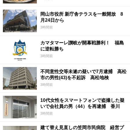
岡山市役所 新庁舎テラスを一般開放 8
月24日から
3時間前
カマタマーレ讃岐が開幕戦勝利！ 福島
に逆転勝ち
3時間前
不同意性交等未遂の疑いで7月逮捕 高松
市の男性(43)を不起訴 高松地検
3時間前
10代女性をスマートフォンで盗撮した疑
いで会社員の男（44）を再逮捕 香川
3時間前
建て替え見直しの笠岡市民病院 経営プ