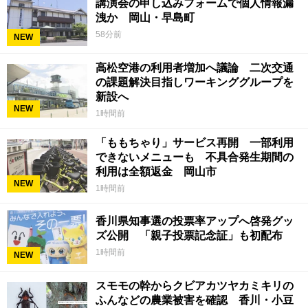
講演会の申し込みフォームで個人情報漏
洩か 岡山・早島町
58分前
NEW
高松空港の利用者増加へ議論 二次交通
の課題解決目指しワーキンググループを
新設へ
NEW
1時間前
「ももちゃり」サービス再開 一部利用
できないメニューも 不具合発生期間の
利用は全額返金 岡山市
NEW
1時間前
香川県知事選の投票率アップへ啓発グッ
ズ公開 「親子投票記念証」も初配布
1時間前
NEW
スモモの幹からクビアカツヤカミキリの
ふんなどの農業被害を確認 香川・小豆