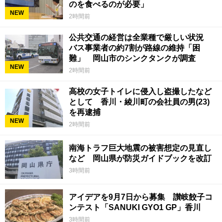
のを食べるのが必要」
NEW
2時間前
公共交通の経営は全業種で厳しい状況
バス事業者の約7割が路線の維持「困
難」 岡山市のシンクタンクが調査
NEW
2時間前
高校の女子トイレに侵入し盗撮したなど
として 香川・綾川町の会社員の男(23)
を再逮捕
NEW
2時間前
南海トラフ巨大地震の被害想定の見直し
など 岡山県が防災ガイドブックを改訂
3時間前
アイデアを9月7日から募集 讃岐餃子コ
ンテスト「SANUKI GYO1 GP」香川
3時間前