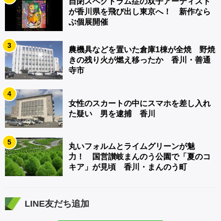
自閉スペクトラム症の双子アーティスト
が香川県を飛び出し東京へ！ 新作なら
ぶ個展開催
3
農機具などを置いた倉庫1棟が全焼 野焼
きの残り火が燃え移ったか 香川・善通
寺市
4
女性のスカートの中にスマホを差し入れ
た疑い 男を逮捕 香川
5
丸いフォルムとライムグリーンが魅
力！ 国営讃岐まんのう公園で「夏のコ
キア」が見頃 香川・まんのう町
LINE友だち追加