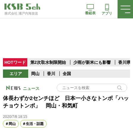
番組表
アプリ
株式会社 瀬戸内海放送
HOTワード
第2次取水制限開始
少雨が新米にも影響
香川県
エリア
岡山
香川
全国
ニュース
体長わずか2センチほど 日本一小さなトンボ「ハッ
チョウトンボ」 岡山・和気町
2020/7/8 18:15
岡山
生活・話題