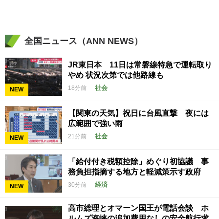
全国ニュース（ANN NEWS）
JR東日本 11日は常磐線特急で運転取り
やめ 状況次第では他路線も
社会
18分前
NEW
【関東の天気】祝日に台風直撃 夜には
広範囲で強い雨
社会
21分前
NEW
「給付付き税額控除」めぐり初協議 事
務負担指摘する地方と軽減策示す政府
経済
30分前
NEW
高市総理とオマーン国王が電話会談 ホ
ルムズ海峡の追加費用なしの安全航行求