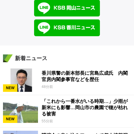
新着ニュース
香川県警の新本部長に宮島広成氏 内閣
官房内閣参事官などを歴任
48分前
NEW
「これから一番水がいる時期…」少雨が
新米にも影響…岡山市の農園で穂が枯れ
る被害
NEW
55分前