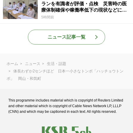
ランを有識者が評価・点検 災害時の医
療体制確保や稼働率低下の現状などに意
見 岡山
5時間前
ニュース記事一覧
ホーム
ニュース
生活・話題
体長わずか2センチほど 日本一小さなトンボ「ハッチョウトン
ボ」 岡山・和気町
This programme includes material which is copyright of Reuters Limited
and
other material which is copyright of Cable News Network LP, LLLP
(CNN) and
which may be captioned in each text. All rights reserved.