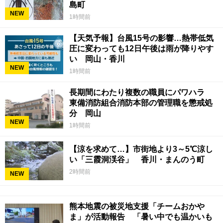
島町
NEW
1時間前
【天気予報】台風15号の影響…熱帯低気
圧に変わっても12日午後は雨が降りやす
い 岡山・香川
NEW
1時間前
長期間にわたり複数の職員にパワハラ
東備消防組合消防本部の管理職を懲戒処
分 岡山
NEW
1時間前
【涼を求めて…】市街地より3～5℃涼し
い「三霞洞渓谷」 香川・まんのう町
2時間前
NEW
熊本地震の被災地支援「チームおかや
ま」が活動報告 「暑い中でも温かいも