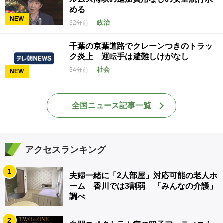
める
NEW
政治
32分前
千葉の京葉道路でクレーンつきのトラッ
ク炎上 運転手は避難しけがなし
社会
34分前
NEW
全国ニュース記事一覧
アクセスランキング
1
夫婦一緒に「2人部屋」対応可能の老人ホ
ーム 香川では3割弱 「みんなの介護」
調べ
2