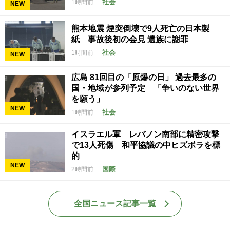
社会
1時間前
NEW
熊本地震 煙突倒壊で9人死亡の日本製
紙 事故後初の会見 遺族に謝罪
社会
1時間前
NEW
広島 81回目の「原爆の日」 過去最多の
国・地域が参列予定 「争いのない世界
を願う」
NEW
社会
1時間前
イスラエル軍 レバノン南部に精密攻撃
で13人死傷 和平協議の中ヒズボラを標
的
NEW
国際
2時間前
全国ニュース記事一覧