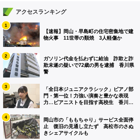
アクセスランキング
1
【速報】岡山・早島町の住宅密集地で建
物火事 11世帯の類焼 3人軽傷か
2
ガソリン代金を払わずに給油 詐欺と詐
欺未遂の疑いで72歳の男を逮捕 香川県
警
3
「全日本ジュニアクラシック」ピアノ部
門・第一位！力強い演奏と豊かな表現
力…ピアニストを目指す高校生 香川
【青春のキセキ】
4
岡山市の「ももちゃり」サービス全面停
止 復旧の見通し立たず 高松市のさぬ
きシェアサイクルも