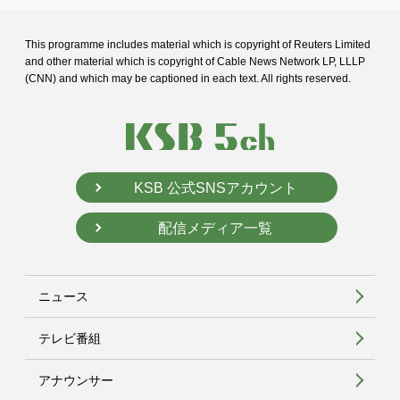
This programme includes material which is copyright of Reuters Limited
and
other material which is copyright of Cable News Network LP, LLLP
(CNN) and
which may be captioned in each text. All rights reserved.
KSB 公式SNSアカウント
配信メディア一覧
ニュース
テレビ番組
アナウンサー