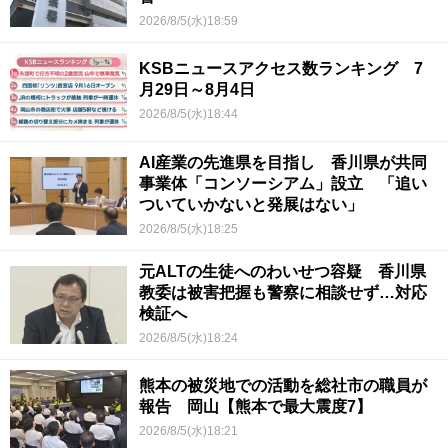
2026/8/5(水)18:59
KSBニュースアクセス数ランキング 7
月29日～8月4日
2026/8/5(水)18:44
AI産業の先進県を目指し 香川県が共同
事業体「コンソーシアム」設立 「追い
ついていかないと発展はない」
2026/8/5(水)18:25
元ALTの生徒へのわいせつ容疑 香川県
教委は被害把握も警察に相談せず…対応
検証へ
2026/8/5(水)18:24
熊本の被災地での活動を総社市の職員が
報告 岡山【熊本で最大震度7】
2026/8/5(水)18:21