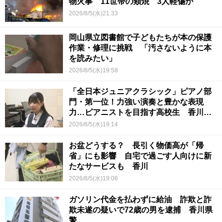
物火事 11世帯の類焼 3人軽傷か
2026/8/5(水)21:33
岡山県立図書館で子どもたちが本の保護
作業・修理に挑戦 「汚さないように本
を読みたい」
2026/8/5(水)19:58
「全日本ジュニアクラシック」ピアノ部
門・第一位！力強い演奏と豊かな表現
力…ピアニストを目指す高校生 香川
【青春のキセキ】
2026/8/5(水)19:14
お盆どうする？ 長引く物価高が「帰
省」にも影響 自宅で過ごす人向けに新
たなサービスも 香川
2026/8/5(水)19:06
ガソリン代金を払わずに給油 詐欺と詐
欺未遂の疑いで72歳の男を逮捕 香川県
警