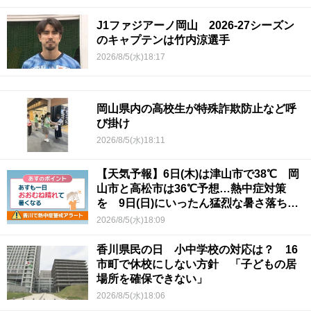
J1ファジアーノ岡山 2026-27シーズン
のキャプテンは竹内涼選手
2026/8/5(水)18:17
岡山県内の高校生が特殊詐欺防止など呼
び掛け
2026/8/5(水)18:11
【天気予報】6日(木)は津山市で38℃ 岡
山市と高松市は36℃予想…熱中症対策
を 9日(日)にいったん猛烈な暑さ落ち着
くか
2026/8/5(水)18:09
香川県民の日 小中学校の対応は？ 16
市町で休校にしない方針 「子どもの居
場所を確保できない」
2026/8/5(水)18:06