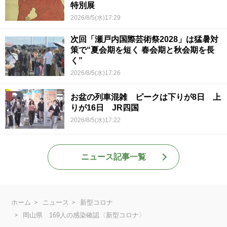
特別展
2026/8/5(水)17:29
次回「瀬戸内国際芸術祭2028」は猛暑対
策で“夏会期を短く 春会期と秋会期を長
く”
2026/8/5(水)17:26
お盆の列車混雑 ピークは下りが8日 上
りが16日 JR四国
2026/8/5(水)17:22
ニュース記事一覧
ホーム
ニュース
新型コロナ
岡山県 169人の感染確認〈新型コロナ〉