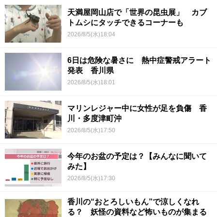
天満屋岡山店で「世界の昆虫展」 カブ
トムシにタッチできるコーナーも
2026/8/5(水)18:04
6日は危険な暑さに 熱中症警戒アラート
発表 香川県
2026/8/5(水)18:01
マリンレジャー中に女性が足を負傷 香
川・多度津町沖
2026/8/5(水)17:50
今年のお盆の予定は？【みんなに聞いて
みた】
2026/8/5(水)17:30
香川の“おとろしいもん”で涼しくなれ
る？ 妖怪の資料など怖いものが集まる