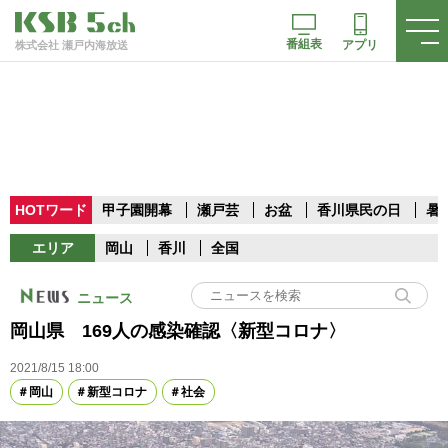
番組表
アプリ
株式会社 瀬戸内海放送
HOTワード
甲子園開幕
瀬戸芸
お盆
香川県民の日
暑
エリア
岡山
香川
全国
ニュース
岡山県 169人の感染確認〈新型コロナ〉
2021/8/15 18:00
岡山
新型コロナ
社会