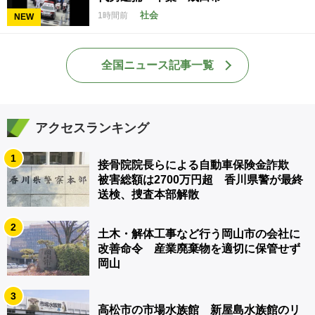
社会
1時間前
NEW
全国ニュース記事一覧
アクセスランキング
1
接骨院院長らによる自動車保険金詐欺
被害総額は2700万円超 香川県警が最終
送検、捜査本部解散
2
土木・解体工事など行う岡山市の会社に
改善命令 産業廃棄物を適切に保管せず
岡山
3
高松市の市場水族館 新屋島水族館のリ