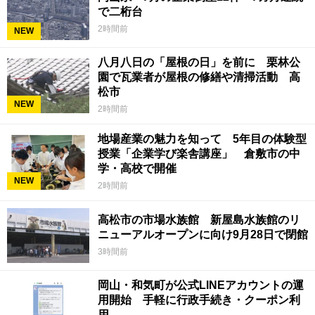
で二桁台
2時間前
NEW
八月八日の「屋根の日」を前に 栗林公
園で瓦業者が屋根の修繕や清掃活動 高
松市
NEW
2時間前
地場産業の魅力を知って 5年目の体験型
授業「企業学び楽舎講座」 倉敷市の中
学・高校で開催
NEW
2時間前
高松市の市場水族館 新屋島水族館のリ
ニューアルオープンに向け9月28日で閉館
3時間前
岡山・和気町が公式LINEアカウントの運
用開始 手軽に行政手続き・クーポン利
用