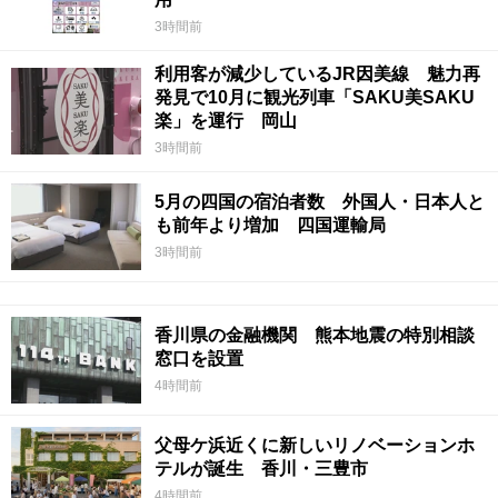
3時間前
利用客が減少しているJR因美線 魅力再
発見で10月に観光列車「SAKU美SAKU
楽」を運行 岡山
3時間前
5月の四国の宿泊者数 外国人・日本人と
も前年より増加 四国運輸局
3時間前
香川県の金融機関 熊本地震の特別相談
窓口を設置
4時間前
父母ケ浜近くに新しいリノベーションホ
テルが誕生 香川・三豊市
4時間前