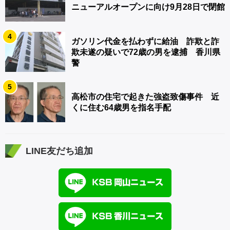
ニューアルオープンに向け9月28日で閉館
4
ガソリン代金を払わずに給油 詐欺と詐
欺未遂の疑いで72歳の男を逮捕 香川県
警
5
高松市の住宅で起きた強盗致傷事件 近
くに住む64歳男を指名手配
LINE友だち追加