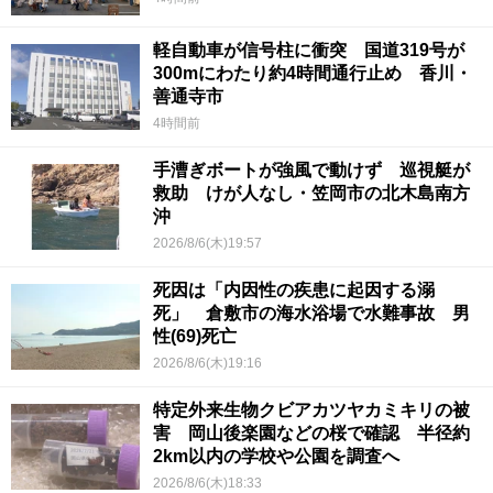
軽自動車が信号柱に衝突 国道319号が
300mにわたり約4時間通行止め 香川・
善通寺市
4時間前
手漕ぎボートが強風で動けず 巡視艇が
救助 けが人なし・笠岡市の北木島南方
沖
2026/8/6(木)19:57
死因は「内因性の疾患に起因する溺
死」 倉敷市の海水浴場で水難事故 男
性(69)死亡
2026/8/6(木)19:16
特定外来生物クビアカツヤカミキリの被
害 岡山後楽園などの桜で確認 半径約
2km以内の学校や公園を調査へ
2026/8/6(木)18:33