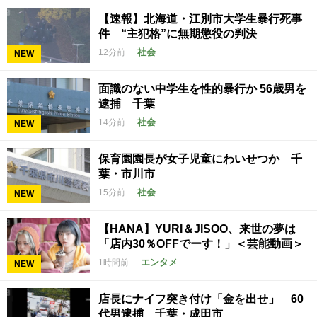
【速報】北海道・江別市大学生暴行死事
件 “主犯格”に無期懲役の判決
社会
12分前
NEW
面識のない中学生を性的暴行か 56歳男を
逮捕 千葉
社会
14分前
NEW
保育園園長が女子児童にわいせつか 千
葉・市川市
社会
15分前
NEW
【HANA】YURI＆JISOO、来世の夢は
「店内30％OFFでーす！」＜芸能動画＞
エンタメ
1時間前
NEW
店長にナイフ突き付け「金を出せ」 60
代男逮捕 千葉・成田市