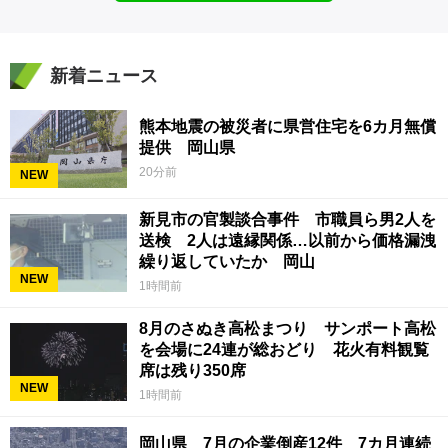
新着ニュース
熊本地震の被災者に県営住宅を6カ月無償
提供 岡山県
20分前
NEW
新見市の官製談合事件 市職員ら男2人を
送検 2人は遠縁関係…以前から価格漏洩
繰り返していたか 岡山
NEW
1時間前
8月のさぬき高松まつり サンポート高松
を会場に24連が総おどり 花火有料観覧
席は残り350席
NEW
1時間前
岡山県 7月の企業倒産12件 7カ月連続