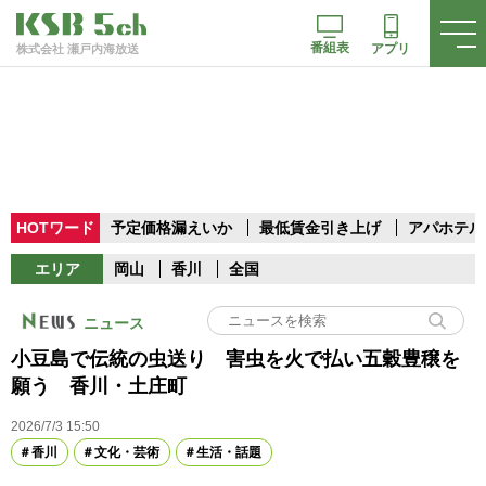
番組表
アプリ
株式会社 瀬戸内海放送
HOTワード
予定価格漏えいか
最低賃金引き上げ
アパホテル
エリア
岡山
香川
全国
ニュース
小豆島で伝統の虫送り 害虫を火で払い五穀豊穣を
願う 香川・土庄町
2026/7/3 15:50
香川
文化・芸術
生活・話題