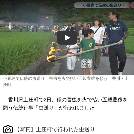
Play
小豆島で伝統の虫送り 害虫を火で払い五穀豊穣を願う 香川・土
庄町
香川県土庄町で2日、稲の害虫を火で払い五穀豊穣を
願う伝統行事「虫送り」が行われました。
【写真】土庄町で行われた虫送り