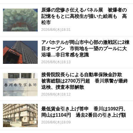
原爆の悲惨さ伝えるパネル展 被爆者の
記憶をもとに高校生が描いた絵画も 高
松市
2026/8/6(木)18:31
アパホテルが岡山市中心部の激戦区に2棟
目オープン 市街地を一望のプールに大
浴場…非日常感を意識
2026/8/6(木)18:13
接骨院院長らによる自動車保険金詐欺
被害総額は2700万円超 香川県警が最終
送検、捜査本部解散
2026/8/6(木)18:12
最低賃金引き上げ答申 香川は1092円、
岡山は1104円 過去2番目の引き上げ額
2026/8/6(木)18:09