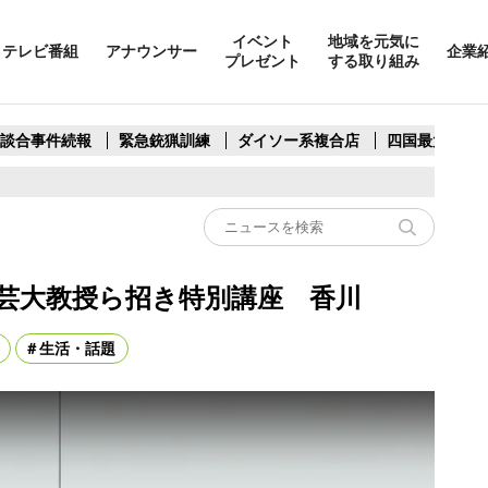
イベント
地域を元気に
テレビ番組
アナウンサー
企業
プレゼント
する取り組み
製談合事件続報
緊急銃猟訓練
ダイソー系複合店
四国最大スリ
芸大教授ら招き特別講座 香川
生活・話題