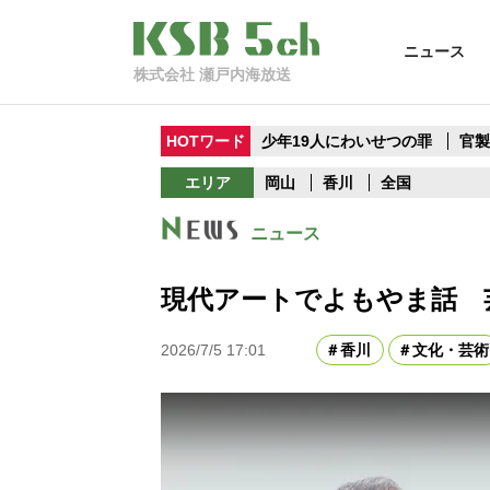
ニュース
株式会社 瀬戸内海放送
HOTワード
少年19人にわいせつの罪
官
エリア
岡山
香川
全国
ニュース
現代アートでよもやま話 
2026/7/5 17:01
香川
文化・芸術