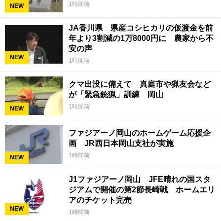
1時間前
NEW
JA香川県 県産コシヒカリの仮渡金を前
年より3割減の1万8000円に 農家から不
安の声
NEW
1時間前
クマ出没に備えて 真庭市や猟友会など
が「緊急銃猟」訓練 岡山
1時間前
NEW
ファジアーノ岡山のホームゲーム応援企
画 JR西日本岡山支社が実施
1時間前
NEW
J1ファジアーノ岡山 JFE晴れの国スタ
ジアムで開催の第2節長崎戦 ホームエリ
アのチケット完売
NEW
1時間前