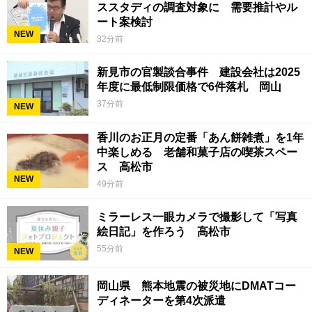
ススタディの調査対象に 需要推計やル
ート案検討
NEW
32分前
新見市の官製談合事件 建設会社は2025
年度に最低制限価格で6件落札 岡山
37分前
NEW
香川のお正月の定番「あん餅雑煮」を1年
中楽しめる 老舗和菓子店の喫茶スペー
ス 高松市
NEW
49分前
ミラーレス一眼カメラで撮影して「写真
絵日記」を作ろう 高松市
55分前
NEW
岡山県 熊本地震の被災地にDMATコー
ディネーターを第4次派遣