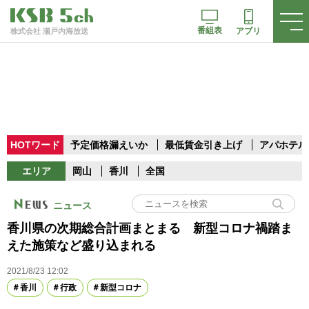
番組表
アプリ
株式会社 瀬戸内海放送
HOTワード
予定価格漏えいか
最低賃金引き上げ
アパホテル
エリア
岡山
香川
全国
ニュース
香川県の次期総合計画まとまる 新型コロナ禍踏ま
えた施策など盛り込まれる
2021/8/23 12:02
香川
行政
新型コロナ