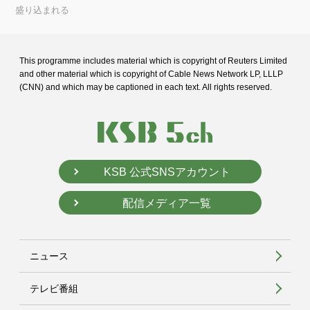
盛り込まれる
This programme includes material which is copyright of Reuters Limited
and
other material which is copyright of Cable News Network LP, LLLP
(CNN) and
which may be captioned in each text. All rights reserved.
KSB 公式SNSアカウント
配信メディア一覧
ニュース
テレビ番組