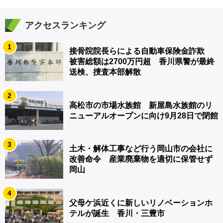
アクセスランキング
1
接骨院院長らによる自動車保険金詐欺
被害総額は2700万円超 香川県警が最終
送検、捜査本部解散
2
高松市の市場水族館 新屋島水族館のリ
ニューアルオープンに向け9月28日で閉館
3
土木・解体工事など行う岡山市の会社に
改善命令 産業廃棄物を適切に保管せず
岡山
4
父母ケ浜近くに新しいリノベーションホ
テルが誕生 香川・三豊市