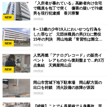
「入所者が暴れている」高齢者向け住宅
で職員を包丁で突く 傷害の疑いで79歳
男を現行犯逮捕 香川県警
NEW
2時間前
8～13歳の少年19人にわいせつな行為を
した罪など 元団体職員の男(31)に懲役
15年の判決 岡山地裁「常習性は際立っ
NEW
ていて被害結果も非常に重い」
2時間前
人気再燃「アナログレコード」の販売イ
ベント レアものから復刻盤まで…約3万
点集結 天満屋岡山店
NEW
2時間前
岡山市営城下地下駐車場 岡山駅方面の
出口を封鎖 消火設備の故障が原因
3時間前
【続報】ことでん長尾線で人身事故 平