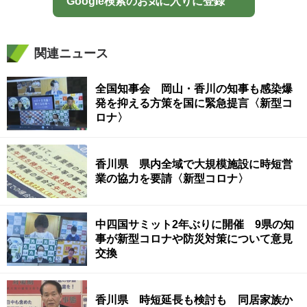
Google検索のお気に入りに登録
関連ニュース
全国知事会 岡山・香川の知事も感染爆
発を抑える方策を国に緊急提言〈新型コ
ロナ〉
香川県 県内全域で大規模施設に時短営
業の協力を要請〈新型コロナ〉
中四国サミット2年ぶりに開催 9県の知
事が新型コロナや防災対策について意見
交換
香川県 時短延長も検討も 同居家族か