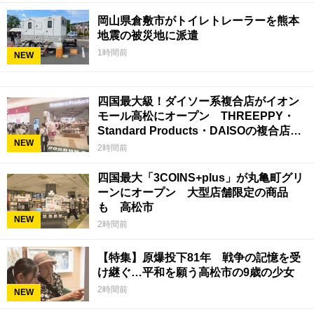
岡山県倉敷市がトイレトレーラーを熊本
地震の被災地に派遣
1時間前
NEW
四国最大級！ダイソー系複合店がイオン
モール高松にオープン THREEPPY・
Standard Products・DAISOの複合店は
NEW
香川県初
2時間前
四国最大「3COINS+plus」が丸亀町グリ
ーンにオープン 大型店舗限定の商品
も 高松市
NEW
2時間前
【特集】原爆投下81年 戦争の記憶を受
け継ぐ…平和を願う高松市の9歳の少女
2時間前
NEW