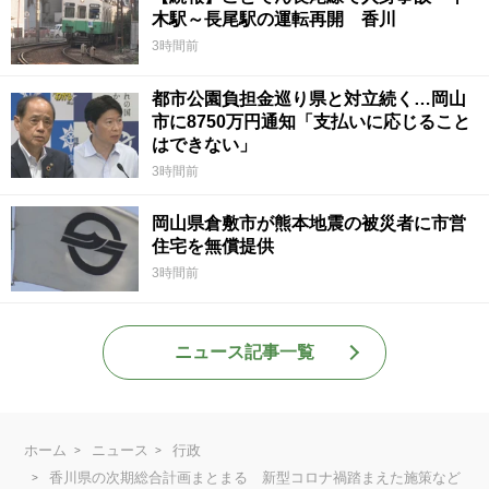
木駅～長尾駅の運転再開 香川
3時間前
都市公園負担金巡り県と対立続く…岡山
市に8750万円通知「支払いに応じること
はできない」
3時間前
岡山県倉敷市が熊本地震の被災者に市営
住宅を無償提供
3時間前
ニュース記事一覧
ホーム
ニュース
行政
香川県の次期総合計画まとまる 新型コロナ禍踏まえた施策など