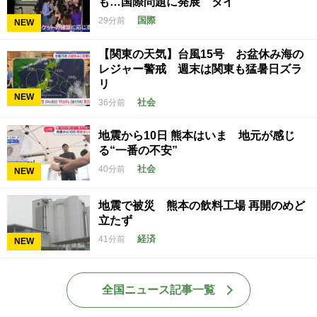
も…国際問題に発展 タイ
国際
29分前
NEW
【関東の天気】台風15号 お盆休み海の
レジャー警戒 週末は関東も猛暑日ズラ
リ
NEW
社会
36分前
地震から10日 熊本はいま 地元が感じ
る“一番の不安”
社会
40分前
NEW
地震で被災 熊本の飲料工場 再開のめど
立たず
経済
41分前
NEW
全国ニュース記事一覧