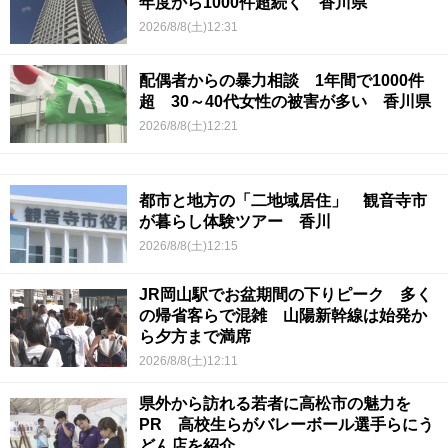
年度から1000件超続く 香川県
2026/8/8(土)12:31
配偶者からの暴力相談 1年間で1000件
超 30～40代女性の被害が多い 香川県
2026/8/8(土)12:21
都市と地方の「二地域居住」 観音寺市
が暮らし体験ツアー 香川
2026/8/8(土)12:15
JR岡山駅でお盆期間の下りピーク 多く
の帰省客らで混雑 山陽新幹線は始発か
ら夕方まで満席
2026/8/8(土)12:11
県外から訪れる若者に高松市の魅力を
PR 高校生らがバレーボール選手らにう
どん店を紹介