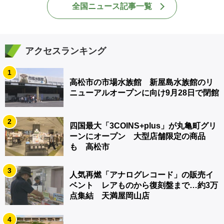
全国ニュース記事一覧
アクセスランキング
1
高松市の市場水族館 新屋島水族館のリ
ニューアルオープンに向け9月28日で閉館
2
四国最大「3COINS+plus」が丸亀町グリ
ーンにオープン 大型店舗限定の商品
も 高松市
3
人気再燃「アナログレコード」の販売イ
ベント レアものから復刻盤まで…約3万
点集結 天満屋岡山店
4