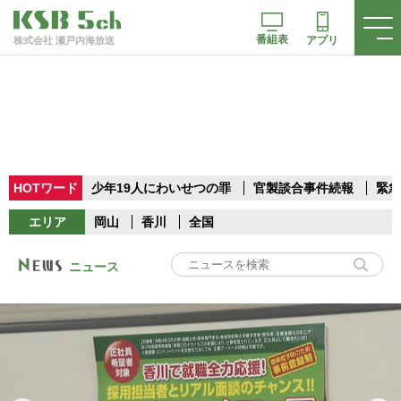
番組表
アプリ
株式会社 瀬戸内海放送
HOTワード
少年19人にわいせつの罪
官製談合事件続報
緊急
エリア
岡山
香川
全国
ニュース