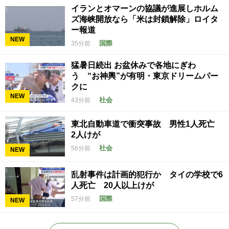
イランとオマーンの協議が進展しホルム
ズ海峡開放なら「米は封鎖解除」ロイタ
ー報道
NEW
国際
35分前
猛暑日続出 お盆休みで各地にぎわ
う “お神輿”が有明・東京ドリームパー
クに
NEW
社会
43分前
東北自動車道で衝突事故 男性1人死亡
2人けが
社会
56分前
NEW
乱射事件は計画的犯行か タイの学校で6
人死亡 20人以上けが
国際
57分前
NEW