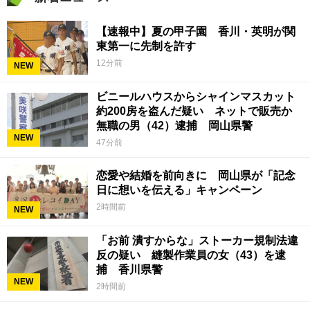
【速報中】夏の甲子園 香川・英明が関
東第一に先制を許す
12分前
NEW
ビニールハウスからシャインマスカット
約200房を盗んだ疑い ネットで販売か
無職の男（42）逮捕 岡山県警
NEW
47分前
恋愛や結婚を前向きに 岡山県が「記念
日に想いを伝える」キャンペーン
2時間前
NEW
「お前 潰すからな」ストーカー規制法違
反の疑い 縫製作業員の女（43）を逮
捕 香川県警
NEW
2時間前