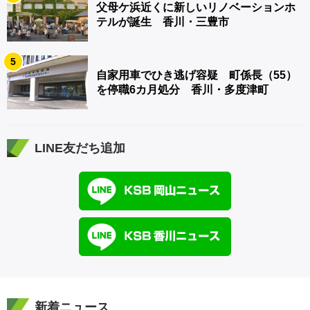
父母ケ浜近くに新しいリノベーションホ
テルが誕生 香川・三豊市
5
自家用車でひき逃げ容疑 町係長（55）
を停職6カ月処分 香川・多度津町
LINE友だち追加
新着ニュース