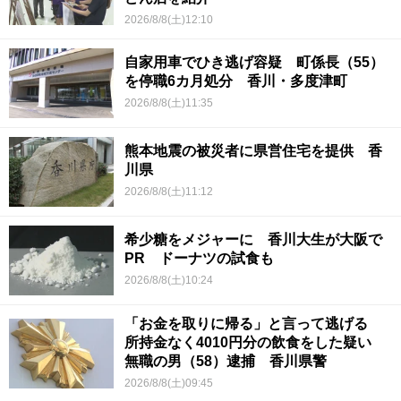
2026/8/8(土)12:10
自家用車でひき逃げ容疑 町係長（55）
を停職6カ月処分 香川・多度津町
2026/8/8(土)11:35
熊本地震の被災者に県営住宅を提供 香
川県
2026/8/8(土)11:12
希少糖をメジャーに 香川大生が大阪で
PR ドーナツの試食も
2026/8/8(土)10:24
「お金を取りに帰る」と言って逃げる
所持金なく4010円分の飲食をした疑い
無職の男（58）逮捕 香川県警
2026/8/8(土)09:45