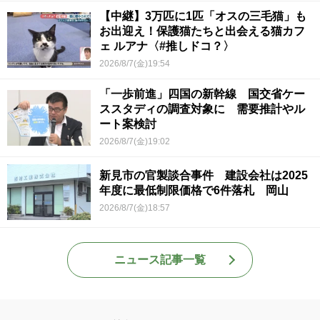
【中継】3万匹に1匹「オスの三毛猫」も
お出迎え！保護猫たちと出会える猫カフ
ェ ルアナ〈#推しドコ？〉
2026/8/7(金)19:54
「一歩前進」四国の新幹線 国交省ケー
ススタディの調査対象に 需要推計やル
ート案検討
2026/8/7(金)19:02
新見市の官製談合事件 建設会社は2025
年度に最低制限価格で6件落札 岡山
2026/8/7(金)18:57
ニュース記事一覧