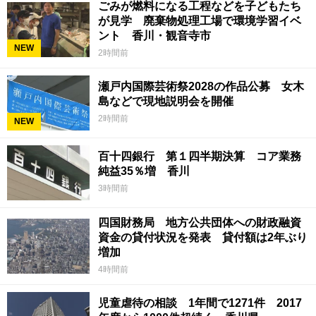
ごみが燃料になる工程などを子どもたち
が見学 廃棄物処理工場で環境学習イベ
ント 香川・観音寺市
NEW
2時間前
瀬戸内国際芸術祭2028の作品公募 女木
島などで現地説明会を開催
2時間前
NEW
百十四銀行 第１四半期決算 コア業務
純益35％増 香川
3時間前
四国財務局 地方公共団体への財政融資
資金の貸付状況を発表 貸付額は2年ぶり
増加
4時間前
児童虐待の相談 1年間で1271件 2017