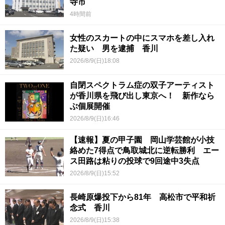
寺市
4時間前
女性のスカートの中にスマホを差し入れ
た疑い 男を逮捕 香川
2026/8/9(日)18:08
自閉スペクトラム症の双子アーティスト
が香川県を飛び出し東京へ！ 新作なら
ぶ個展開催
2026/8/9(日)16:46
【速報】夏の甲子園 岡山学芸館が小技
絡めた7得点で鳥取城北に逆転勝利 エー
ス田路は粘りの投球で9回途中3失点
2026/8/9(日)15:52
長崎原爆投下から81年 高松市で平和祈
念式 香川
2026/8/9(日)15:38