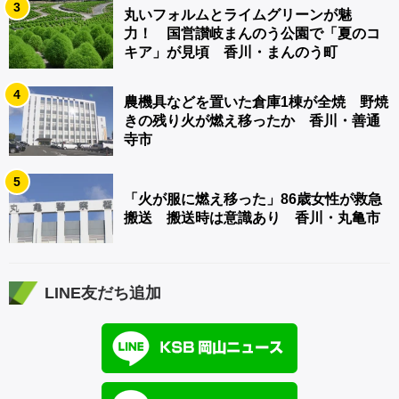
3
丸いフォルムとライムグリーンが魅
力！ 国営讃岐まんのう公園で「夏のコ
キア」が見頃 香川・まんのう町
4
農機具などを置いた倉庫1棟が全焼 野焼
きの残り火が燃え移ったか 香川・善通
寺市
5
「火が服に燃え移った」86歳女性が救急
搬送 搬送時は意識あり 香川・丸亀市
LINE友だち追加