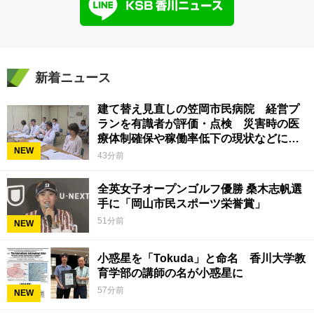
新着ニュース
建て替え見直しの笠岡市民病院 経営プ
ランを有識者が評価・点検 災害時の医
療体制確保や稼働率低下の現状などに意
NEW
見 岡山
43分前
全英女子オープンゴルフ優勝 桑木志帆選
手に「岡山市民スポーツ栄誉賞」
51分前
NEW
小惑星を「Tokuda」と命名 香川大学教
育学部の講師の名が小惑星に
57分前
NEW