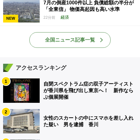
7月の倒産1000件以上 負債総額の半分が
「全東信」 物価高起因も高い水準
経済
22分前
NEW
全国ニュース記事一覧
アクセスランキング
1
自閉スペクトラム症の双子アーティスト
が香川県を飛び出し東京へ！ 新作なら
ぶ個展開催
2
女性のスカートの中にスマホを差し入れ
た疑い 男を逮捕 香川