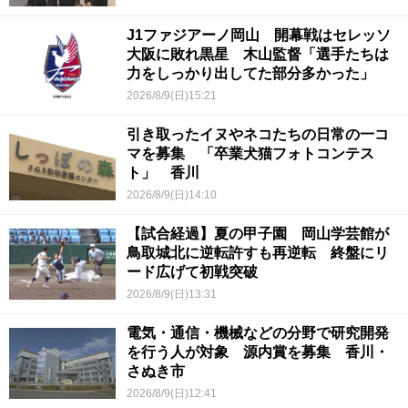
J1ファジアーノ岡山 開幕戦はセレッソ
大阪に敗れ黒星 木山監督「選手たちは
力をしっかり出してた部分多かった」
2026/8/9(日)15:21
引き取ったイヌやネコたちの日常の一コ
マを募集 「卒業犬猫フォトコンテス
ト」 香川
2026/8/9(日)14:10
【試合経過】夏の甲子園 岡山学芸館が
鳥取城北に逆転許すも再逆転 終盤にリ
ード広げて初戦突破
2026/8/9(日)13:31
電気・通信・機械などの分野で研究開発
を行う人が対象 源内賞を募集 香川・
さぬき市
2026/8/9(日)12:41