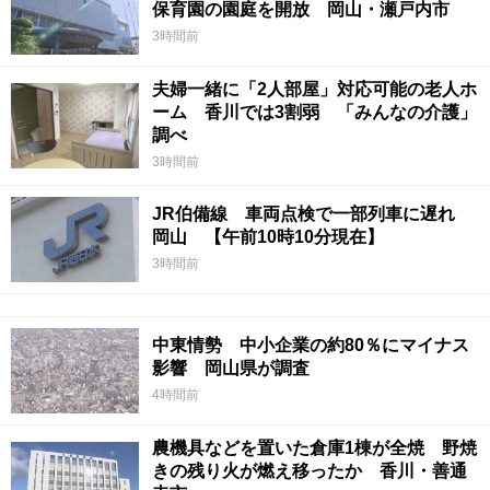
保育園の園庭を開放 岡山・瀬戸内市
3時間前
夫婦一緒に「2人部屋」対応可能の老人ホ
ーム 香川では3割弱 「みんなの介護」
調べ
3時間前
JR伯備線 車両点検で一部列車に遅れ
岡山 【午前10時10分現在】
3時間前
中東情勢 中小企業の約80％にマイナス
影響 岡山県が調査
4時間前
農機具などを置いた倉庫1棟が全焼 野焼
きの残り火が燃え移ったか 香川・善通