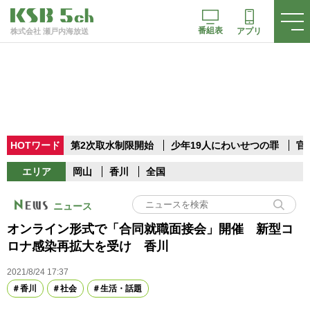
番組表
アプリ
株式会社 瀬戸内海放送
HOTワード
第2次取水制限開始
少年19人にわいせつの罪
官
エリア
岡山
香川
全国
ニュース
オンライン形式で「合同就職面接会」開催 新型コ
ロナ感染再拡大を受け 香川
2021/8/24 17:37
香川
社会
生活・話題