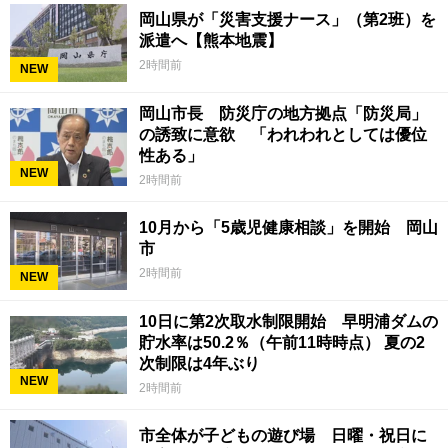
岡山県が「災害支援ナース」（第2班）を
派遣へ【熊本地震】
2時間前
NEW
岡山市長 防災庁の地方拠点「防災局」
の誘致に意欲 「われわれとしては優位
性ある」
NEW
2時間前
10月から「5歳児健康相談」を開始 岡山
市
2時間前
NEW
10日に第2次取水制限開始 早明浦ダムの
貯水率は50.2％（午前11時時点） 夏の2
次制限は4年ぶり
NEW
2時間前
市全体が子どもの遊び場 日曜・祝日に