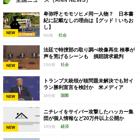
卑弥呼とモモソヒメ同一人物？ 日本書
紀に記載なしの理由は【グッド！いちお
し】
NEW
社会
9分前
法廷で特捜部の取り調べ映像再生 検事が
声を荒げるシーンも 損賠請求裁判
社会
13分前
NEW
トランプ大統領が核問題未解決でも対イ
ラン勝利宣言を検討か 米メディア
国際
18分前
NEW
ニチレイをサイバー攻撃したハッカー集
団が個人情報など20万件以上公開か
経済
19分前
NEW