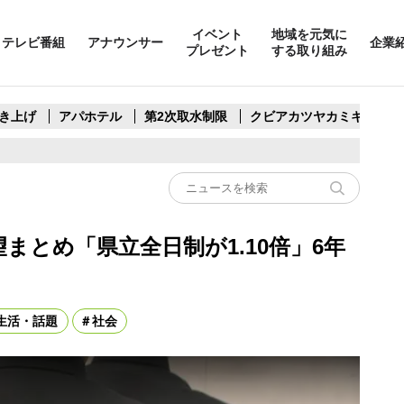
イベント
地域を元気に
テレビ番組
アナウンサー
企業
プレゼント
する取り組み
き上げ
アパホテル
第2次取水制限
クビアカツヤカミキリ
まとめ「県立全日制が1.10倍」6年
生活・話題
社会