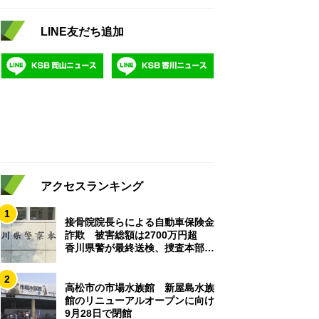
LINE友だち追加
アクセスランキング
1
接骨院院長らによる自動車保険金
詐欺 被害総額は2700万円超
香川県警が最終送検、捜査本部解
散
2
高松市の市場水族館 新屋島水族
館のリニューアルオープンに向け
9月28日で閉館