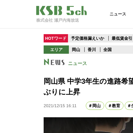
ニュース
株式会社 瀬戸内海放送
HOTワード
予定価格漏えいか
最低賃金引
エリア
岡山
香川
全国
ニュース
岡山県 中学3年生の進路希望
ぶりに上昇
2021/12/15 16:11
岡山
教育