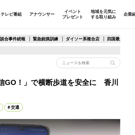
イベント
地域を元気に
テレビ番組
アナウンサー
企業
プレゼント
する取り組み
製談合事件続報
緊急銃猟訓練
ダイソー系複合店
四国最大スリ
信GO！」で横断歩道を安全に 香川
交通