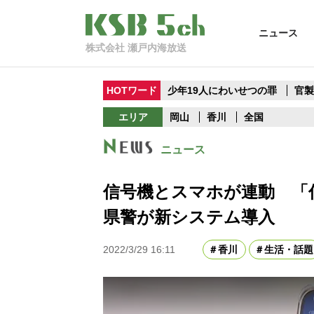
ニュース
株式会社 瀬戸内海放送
HOTワード
少年19人にわいせつの罪
官
エリア
岡山
香川
全国
ニュース
信号機とスマホが連動 「
県警が新システム導入
2022/3/29 16:11
香川
生活・話題