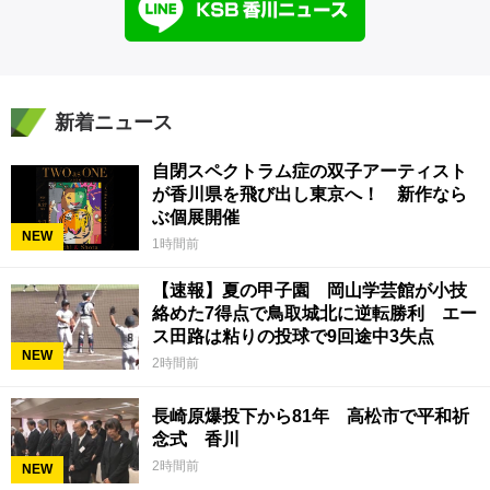
新着ニュース
自閉スペクトラム症の双子アーティスト
が香川県を飛び出し東京へ！ 新作なら
ぶ個展開催
NEW
1時間前
【速報】夏の甲子園 岡山学芸館が小技
絡めた7得点で鳥取城北に逆転勝利 エー
ス田路は粘りの投球で9回途中3失点
NEW
2時間前
長崎原爆投下から81年 高松市で平和祈
念式 香川
2時間前
NEW