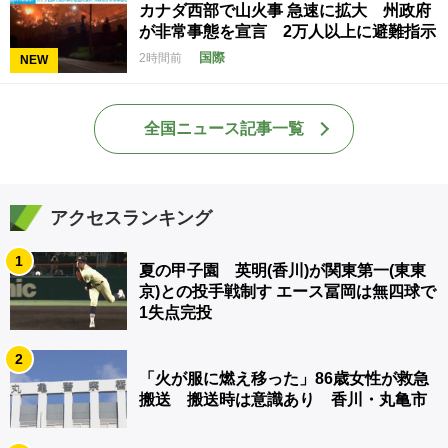
カナダ西部で山火事 急速に拡大 州政府
が非常事態を宣言 2万人以上に避難指示
国際
2時間前
NEW
全国ニュース記事一覧
アクセスランキング
1
夏の甲子園 英明(香川)が関東第一(東東
京)との投手戦制す エース冨岡は無四球で
1失点完投
2
「火が服に燃え移った」86歳女性が救急
搬送 搬送時は意識あり 香川・丸亀市