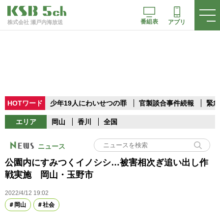
番組表
アプリ
株式会社 瀬戸内海放送
HOTワード
少年19人にわいせつの罪
官製談合事件続報
緊急
エリア
岡山
香川
全国
ニュース
公園内にすみつくイノシシ…被害相次ぎ追い出し作
戦実施 岡山・玉野市
2022/4/12 19:02
岡山
社会