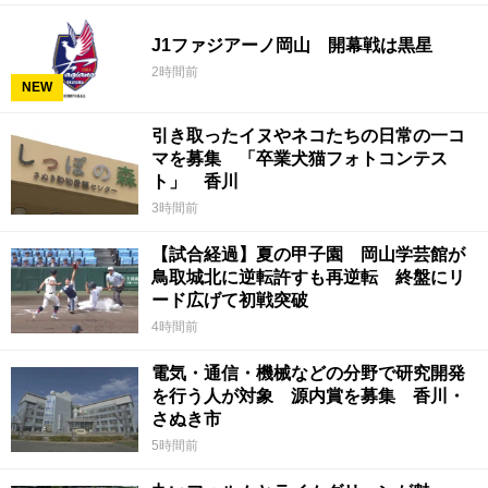
J1ファジアーノ岡山 開幕戦は黒星
2時間前
NEW
引き取ったイヌやネコたちの日常の一コ
マを募集 「卒業犬猫フォトコンテス
ト」 香川
3時間前
【試合経過】夏の甲子園 岡山学芸館が
鳥取城北に逆転許すも再逆転 終盤にリ
ード広げて初戦突破
4時間前
電気・通信・機械などの分野で研究開発
を行う人が対象 源内賞を募集 香川・
さぬき市
5時間前