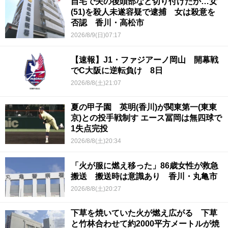
自宅で夫の後頭部など切り付けたか…女
(51)を殺人未遂容疑で逮捕 女は殺意を
否認 香川・高松市
2026/8/9(日)07:17
【速報】J1・ファジアーノ岡山 開幕戦
でC大阪に逆転負け 8日
2026/8/8(土)21:07
夏の甲子園 英明(香川)が関東第一(東東
京)との投手戦制す エース冨岡は無四球で
1失点完投
2026/8/8(土)20:34
「火が服に燃え移った」86歳女性が救急
搬送 搬送時は意識あり 香川・丸亀市
2026/8/8(土)20:27
下草を焼いていた火が燃え広がる 下草
と竹林合わせて約2000平方メートルが焼