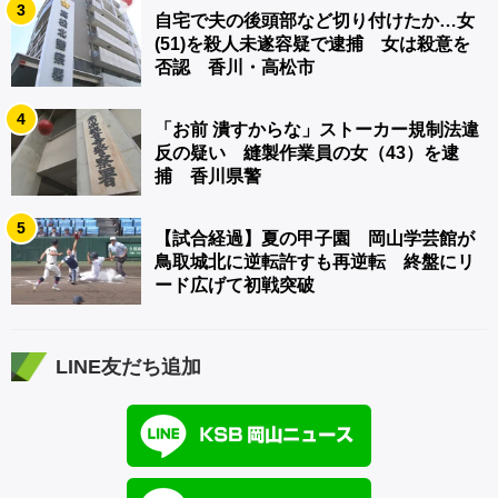
3
自宅で夫の後頭部など切り付けたか…女
(51)を殺人未遂容疑で逮捕 女は殺意を
否認 香川・高松市
4
「お前 潰すからな」ストーカー規制法違
反の疑い 縫製作業員の女（43）を逮
捕 香川県警
5
【試合経過】夏の甲子園 岡山学芸館が
鳥取城北に逆転許すも再逆転 終盤にリ
ード広げて初戦突破
LINE友だち追加