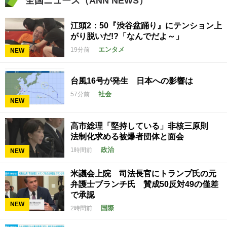
全国ニュース（ANN NEWS）
江頭2：50『渋谷盆踊り』にテンション上
がり脱いだ!?「なんでだよ～」
エンタメ
19分前
NEW
台風16号が発生 日本への影響は
社会
57分前
NEW
高市総理「堅持している」非核三原則
法制化求める被爆者団体と面会
政治
1時間前
NEW
米議会上院 司法長官にトランプ氏の元
弁護士ブランチ氏 賛成50反対49の僅差
で承認
NEW
国際
2時間前