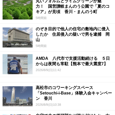
丸いフォルムとライムグリーンが魅
力！ 国営讃岐まんのう公園で「夏のコ
キア」が見頃 香川・まんのう町
5時間前
のぞき目的で他人の住宅の敷地内に侵入
したか 住居侵入の疑いで男を逮捕 岡
山
5時間前
AMDA 八代市で支援活動続ける ５日
からは夜間も常駐【熊本で最大震度7】
2026/8/9(日)11:42
高松市のコワーキングスペース
「Setouchi-i-Base」体験入会キャンペー
ン 香川
2026/8/9(日)10:38