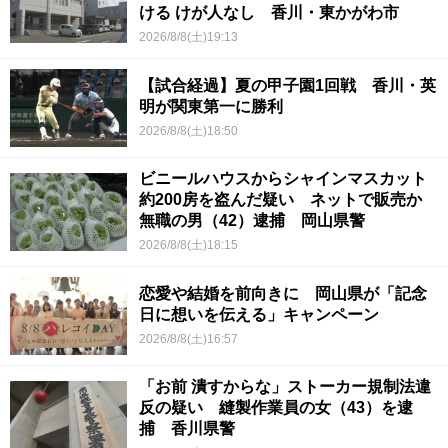
ける けが人なし 香川・東かがわ市
2026/8/8(土)19:13
【試合経過】夏の甲子園1回戦 香川・英
明が関東第一に勝利
2026/8/8(土)18:50
ビニールハウスからシャインマスカット
約200房を盗んだ疑い ネットで販売か
無職の男（42）逮捕 岡山県警
2026/8/8(土)18:15
恋愛や結婚を前向きに 岡山県が「記念
日に想いを伝える」キャンペーン
2026/8/8(土)16:57
「お前 潰すからな」ストーカー規制法違
反の疑い 縫製作業員の女（43）を逮
捕 香川県警