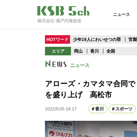
ニュース
株式会社 瀬戸内海放送
HOTワード
少年19人にわいせつの罪
官
エリア
岡山
香川
全国
ニュース
アローズ・カマタマ合同で
を盛り上げ 高松市
2022/5/26 18:17
香川
スポーツ