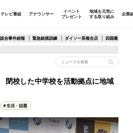
イベント
地域を元気に
テレビ番組
アナウンサー
企業
プレゼント
する取り組み
製談合事件続報
緊急銃猟訓練
ダイソー系複合店
四国最大スリ
 閉校した中学校を活動拠点に地域
生活・話題