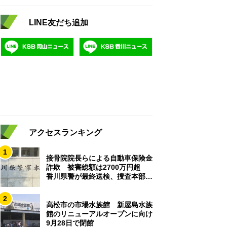
LINE友だち追加
アクセスランキング
1
接骨院院長らによる自動車保険金
詐欺 被害総額は2700万円超
香川県警が最終送検、捜査本部解
散
2
高松市の市場水族館 新屋島水族
館のリニューアルオープンに向け
9月28日で閉館