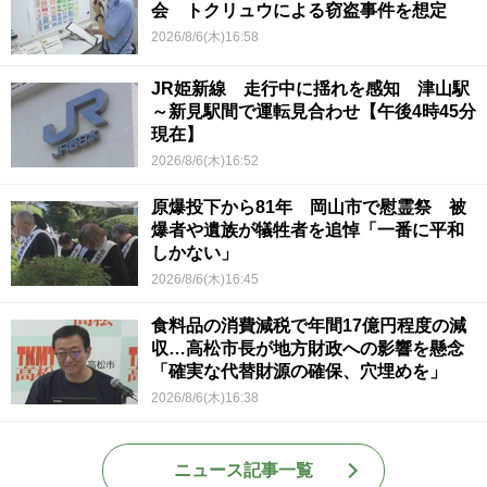
会 トクリュウによる窃盗事件を想定
2026/8/6(木)16:58
JR姫新線 走行中に揺れを感知 津山駅
～新見駅間で運転見合わせ【午後4時45分
現在】
2026/8/6(木)16:52
原爆投下から81年 岡山市で慰霊祭 被
爆者や遺族が犠牲者を追悼「一番に平和
しかない」
2026/8/6(木)16:45
食料品の消費減税で年間17億円程度の減
収…高松市長が地方財政への影響を懸念
「確実な代替財源の確保、穴埋めを」
2026/8/6(木)16:38
ニュース記事一覧