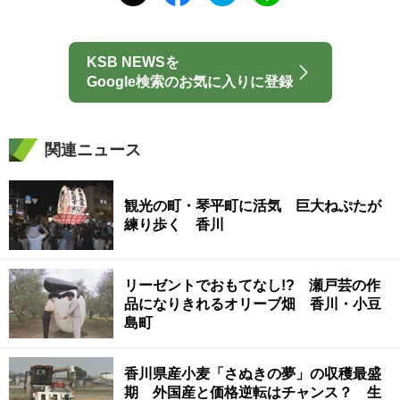
KSB NEWSを
Google検索のお気に入りに登録
関連ニュース
観光の町・琴平町に活気 巨大ねぷたが
練り歩く 香川
リーゼントでおもてなし!? 瀬戸芸の作
品になりきれるオリーブ畑 香川・小豆
島町
香川県産小麦「さぬきの夢」の収穫最盛
期 外国産と価格逆転はチャンス？ 生