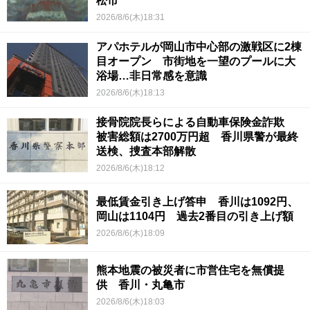
松市
2026/8/6(木)18:31
アパホテルが岡山市中心部の激戦区に2棟
目オープン 市街地を一望のプールに大
浴場…非日常感を意識
2026/8/6(木)18:13
接骨院院長らによる自動車保険金詐欺
被害総額は2700万円超 香川県警が最終
送検、捜査本部解散
2026/8/6(木)18:12
最低賃金引き上げ答申 香川は1092円、
岡山は1104円 過去2番目の引き上げ額
2026/8/6(木)18:09
熊本地震の被災者に市営住宅を無償提
供 香川・丸亀市
2026/8/6(木)18:03