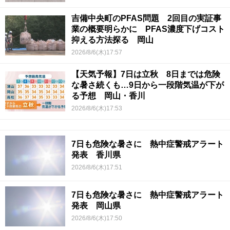
吉備中央町のPFAS問題 2回目の実証事
業の概要明らかに PFAS濃度下げコスト
抑える方法探る 岡山
2026/8/6(木)17:57
【天気予報】7日は立秋 8日までは危険
な暑さ続くも…9日から一段階気温が下が
る予想 岡山・香川
2026/8/6(木)17:53
7日も危険な暑さに 熱中症警戒アラート
発表 香川県
2026/8/6(木)17:51
7日も危険な暑さに 熱中症警戒アラート
発表 岡山県
2026/8/6(木)17:50