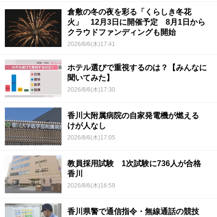
倉敷の冬の夜を彩る「くらしき冬花
火」 12月3日に開催予定 8月1日から
クラウドファンディングも開始
2026/8/6(木)17:41
ホテル選びで重視するのは？【みんなに
聞いてみた】
2026/8/6(木)17:30
香川大附属病院の自家発電機が燃える
けが人なし
2026/8/6(木)17:05
教員採用試験 1次試験に736人が合格
香川
2026/8/6(木)16:59
香川県警で通信指令・無線通話の競技