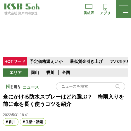
番組表
アプリ
株式会社 瀬戸内海放送
HOTワード
予定価格漏えいか
最低賃金引き上げ
アパホテル
エリア
岡山
香川
全国
ニュース
傘にかける防水スプレーはどれ選ぶ？ 梅雨入りを
前に傘を長く使うコツを紹介
2022/5/31 18:41
香川
生活・話題