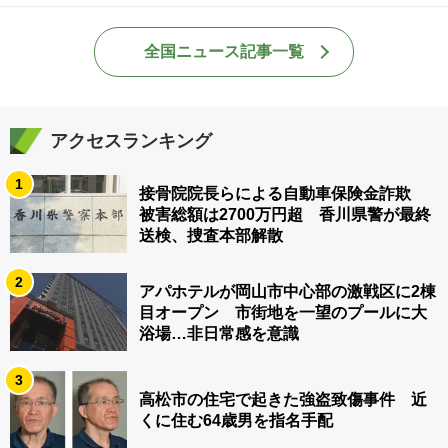
全国ニュース記事一覧
アクセスランキング
1
接骨院院長らによる自動車保険金詐欺
被害総額は2700万円超 香川県警が最終
送検、捜査本部解散
2
アパホテルが岡山市中心部の激戦区に2棟
目オープン 市街地を一望のプールに大
浴場…非日常感を意識
3
高松市の住宅で起きた強盗致傷事件 近
くに住む64歳男を指名手配