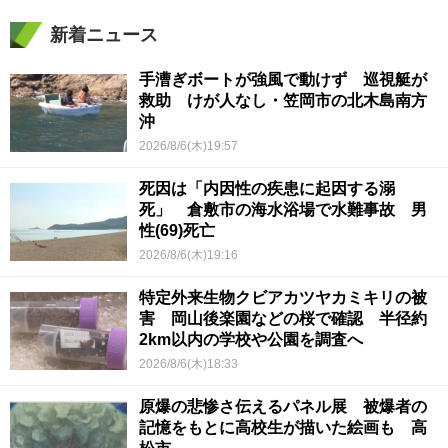
新着ニュース
手漕ぎボートが強風で動けず 巡視艇が
救助 けが人なし・笠岡市の北木島南方
沖
2026/8/6(木)19:57
死因は「内因性の疾患に起因する溺
死」 倉敷市の海水浴場で水難事故 男
性(69)死亡
2026/8/6(木)19:16
特定外来生物クビアカツヤカミキリの被
害 岡山後楽園などの桜で確認 半径約
2km以内の学校や公園を調査へ
2026/8/6(木)18:33
原爆の悲惨さ伝えるパネル展 被爆者の
記憶をもとに高校生が描いた絵画も 高