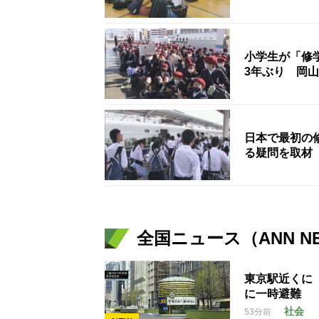
小学生が「修
3年ぶり 岡山
日本で最初の
る疑問を取材
全国ニュース（ANN N
東京駅近くに
に一時避難
社会
53分前