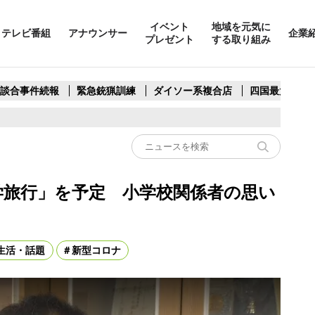
イベント
地域を元気に
テレビ番組
アナウンサー
企業
プレゼント
する取り組み
製談合事件続報
緊急銃猟訓練
ダイソー系複合店
四国最大スリ
学旅行」を予定 小学校関係者の思い
生活・話題
新型コロナ