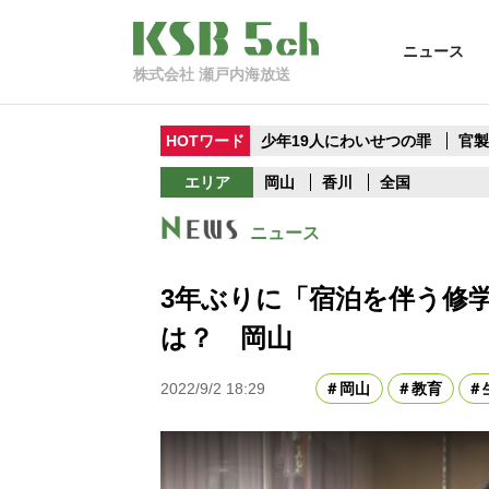
ニュース
株式会社 瀬戸内海放送
HOTワード
少年19人にわいせつの罪
官
エリア
岡山
香川
全国
ニュース
3年ぶりに「宿泊を伴う修
は？ 岡山
2022/9/2 18:29
岡山
教育