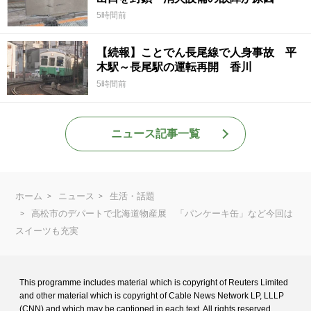
5時間前
【続報】ことでん長尾線で人身事故 平
木駅～長尾駅の運転再開 香川
5時間前
ニュース記事一覧
ホーム
ニュース
生活・話題
高松市のデパートで北海道物産展 「パンケーキ缶」など今回は
スイーツも充実
This programme includes material which is copyright of Reuters Limited
and
other material which is copyright of Cable News Network LP, LLLP
(CNN) and
which may be captioned in each text. All rights reserved.