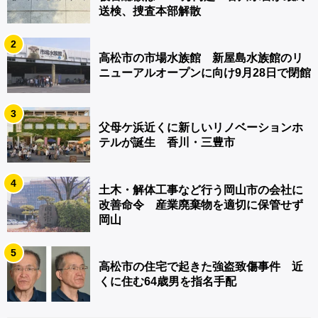
送検、捜査本部解散
2
高松市の市場水族館 新屋島水族館のリ
ニューアルオープンに向け9月28日で閉館
3
父母ケ浜近くに新しいリノベーションホ
テルが誕生 香川・三豊市
4
土木・解体工事など行う岡山市の会社に
改善命令 産業廃棄物を適切に保管せず
岡山
5
高松市の住宅で起きた強盗致傷事件 近
くに住む64歳男を指名手配