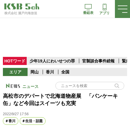
番組表
アプリ
株式会社 瀬戸内海放送
HOTワード
少年19人にわいせつの罪
官製談合事件続報
緊急
エリア
岡山
香川
全国
ニュース
高松市のデパートで北海道物産展 「パンケーキ
缶」など今回はスイーツも充実
2022/9/27 17:56
香川
生活・話題