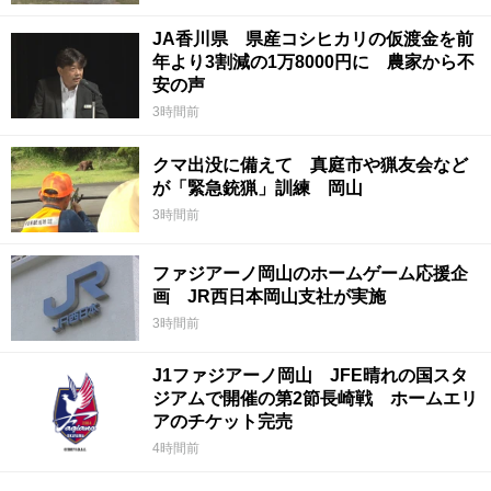
JA香川県 県産コシヒカリの仮渡金を前
年より3割減の1万8000円に 農家から不
安の声
3時間前
クマ出没に備えて 真庭市や猟友会など
が「緊急銃猟」訓練 岡山
3時間前
ファジアーノ岡山のホームゲーム応援企
画 JR西日本岡山支社が実施
3時間前
J1ファジアーノ岡山 JFE晴れの国スタ
ジアムで開催の第2節長崎戦 ホームエリ
アのチケット完売
4時間前