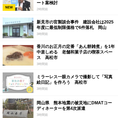
ート案検討
NEW
2時間前
新見市の官製談合事件 建設会社は2025
年度に最低制限価格で6件落札 岡山
3時間前
香川のお正月の定番「あん餅雑煮」を1年
中楽しめる 老舗和菓子店の喫茶スペー
ス 高松市
3時間前
ミラーレス一眼カメラで撮影して「写真
絵日記」を作ろう 高松市
3時間前
岡山県 熊本地震の被災地にDMATコー
ディネーターを第4次派遣
3時間前