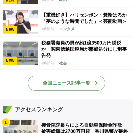
NEW
【重機好き】ハリセンボン・箕輪はるか
「夢のような時間でした」＜芸能動画＞
エンタメ
1時間前
NEW
税務署職員の男が約1億3500万円脱税
か 関東信越国税局が懲戒処分にし刑事
告発
NEW
社会
1時間前
全国ニュース記事一覧
アクセスランキング
1
接骨院院長らによる自動車保険金詐欺
被害総額は2700万円超 香川県警が最終