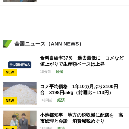
全国ニュース（ANN NEWS）
食料自給率37％ 過去最低に コメなど
値上がりで生産額ベースは上昇
経済
10分前
NEW
コメ平均価格 1年10カ月ぶり3100円
台 3198円/5kg（前週比－113円）
経済
1時間前
NEW
小池都知事 地方の税収減に配慮を 高
市総理と会談 消費減税めぐり
政治
1時間前