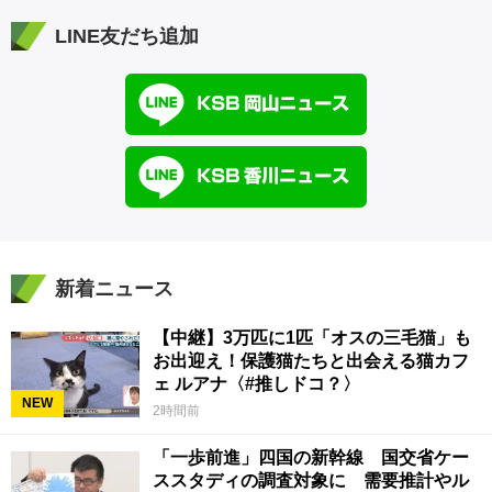
LINE友だち追加
新着ニュース
【中継】3万匹に1匹「オスの三毛猫」も
お出迎え！保護猫たちと出会える猫カフ
ェ ルアナ〈#推しドコ？〉
NEW
2時間前
「一歩前進」四国の新幹線 国交省ケー
ススタディの調査対象に 需要推計やル