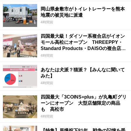
岡山県倉敷市がトイレトレーラーを熊本
地震の被災地に派遣
4時間前
四国最大級！ダイソー系複合店がイオン
モール高松にオープン THREEPPY・
Standard Products・DAISOの複合店は
香川県初
4時間前
あなたは犬派？猫派？【みんなに聞いて
みた】
4時間前
四国最大「3COINS+plus」が丸亀町グリ
ーンにオープン 大型店舗限定の商品
も 高松市
4時間前
【特集】原爆投下81年 戦争の記憶を受