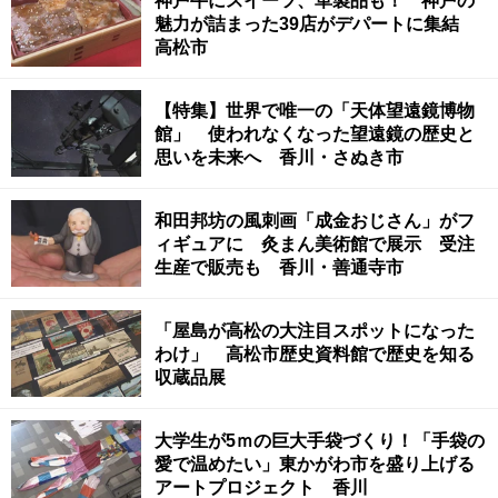
神戸牛にスイーツ、革製品も！ 神戸の
魅力が詰まった39店がデパートに集結
高松市
【特集】世界で唯一の「天体望遠鏡博物
館」 使われなくなった望遠鏡の歴史と
思いを未来へ 香川・さぬき市
和田邦坊の風刺画「成金おじさん」がフ
ィギュアに 灸まん美術館で展示 受注
生産で販売も 香川・善通寺市
「屋島が高松の大注目スポットになった
わけ」 高松市歴史資料館で歴史を知る
収蔵品展
大学生が5ｍの巨大手袋づくり！「手袋の
愛で温めたい」東かがわ市を盛り上げる
アートプロジェクト 香川