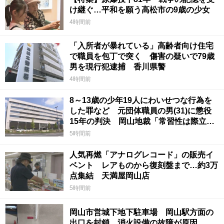
け継ぐ…平和を願う高松市の9歳の少女
4時間前
「入所者が暴れている」高齢者向け住宅
で職員を包丁で突く 傷害の疑いで79歳
男を現行犯逮捕 香川県警
4時間前
8～13歳の少年19人にわいせつな行為を
した罪など 元団体職員の男(31)に懲役
15年の判決 岡山地裁「常習性は際立っ
ていて被害結果も非常に重い」
5時間前
人気再燃「アナログレコード」の販売イ
ベント レアものから復刻盤まで…約3万
点集結 天満屋岡山店
5時間前
岡山市営城下地下駐車場 岡山駅方面の
出口を封鎖 消火設備の故障が原因