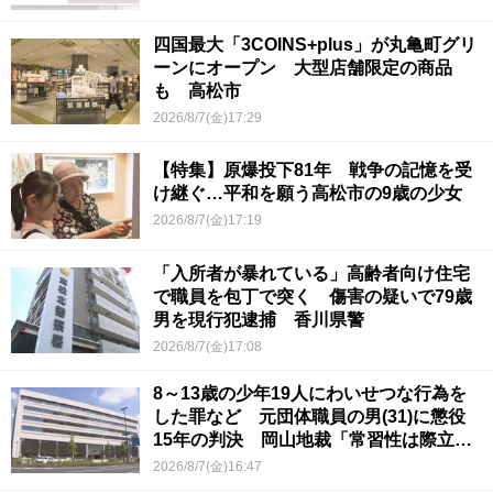
四国最大「3COINS+plus」が丸亀町グリ
ーンにオープン 大型店舗限定の商品
も 高松市
2026/8/7(金)17:29
【特集】原爆投下81年 戦争の記憶を受
け継ぐ…平和を願う高松市の9歳の少女
2026/8/7(金)17:19
「入所者が暴れている」高齢者向け住宅
で職員を包丁で突く 傷害の疑いで79歳
男を現行犯逮捕 香川県警
2026/8/7(金)17:08
8～13歳の少年19人にわいせつな行為を
した罪など 元団体職員の男(31)に懲役
15年の判決 岡山地裁「常習性は際立っ
ていて被害結果も非常に重い」
2026/8/7(金)16:47