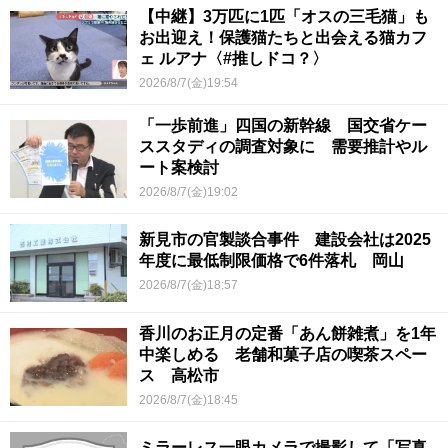
【中継】3万匹に1匹「オスの三毛猫」も
お出迎え！保護猫たちと出会える猫カフ
ェ ルアナ〈#推しドコ？〉
2026/8/7(金)19:54
「一歩前進」四国の新幹線 国交省ケー
ススタディの調査対象に 需要推計やル
ート案検討
2026/8/7(金)19:02
新見市の官製談合事件 建設会社は2025
年度に最低制限価格で6件落札 岡山
2026/8/7(金)18:57
香川のお正月の定番「あん餅雑煮」を1年
中楽しめる 老舗和菓子店の喫茶スペー
ス 高松市
2026/8/7(金)18:45
ミラーレス一眼カメラで撮影して「写真