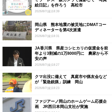
絵日記」を作ろう 高松市
2026/8/7(金)18:39
岡山県 熊本地震の被災地にDMATコー
ディネーターを第4次派遣
2026/8/7(金)18:31
JA香川県 県産コシヒカリの仮渡金を前
年より3割減の1万8000円に 農家から不
安の声
2026/8/7(金)18:27
クマ出没に備えて 真庭市や猟友会など
が「緊急銃猟」訓練 岡山
2026/8/7(金)18:23
ファジアーノ岡山のホームゲーム応援企
画 JR西日本岡山支社が実施