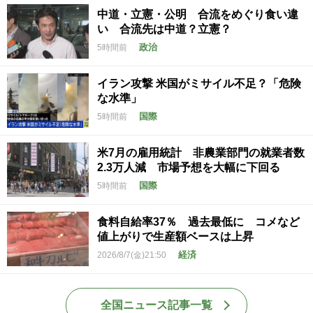
中道・立憲・公明 合流をめぐり食い違
い 合流先は中道？立憲？
政治
5時間前
イラン攻撃 米国がミサイル不足？「危険
な水準」
国際
5時間前
米7月の雇用統計 非農業部門の就業者数
2.3万人減 市場予想を大幅に下回る
国際
5時間前
食料自給率37％ 過去最低に コメなど
値上がりで生産額ベースは上昇
経済
2026/8/7(金)21:50
全国ニュース記事一覧