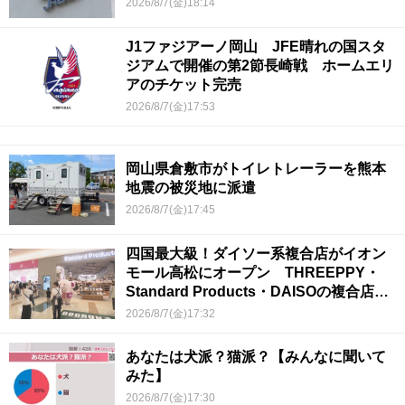
2026/8/7(金)18:14
J1ファジアーノ岡山 JFE晴れの国スタ
ジアムで開催の第2節長崎戦 ホームエリ
アのチケット完売
2026/8/7(金)17:53
岡山県倉敷市がトイレトレーラーを熊本
地震の被災地に派遣
2026/8/7(金)17:45
四国最大級！ダイソー系複合店がイオン
モール高松にオープン THREEPPY・
Standard Products・DAISOの複合店は
香川県初
2026/8/7(金)17:32
あなたは犬派？猫派？【みんなに聞いて
みた】
2026/8/7(金)17:30