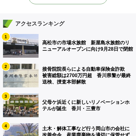
アクセスランキング
1
高松市の市場水族館 新屋島水族館のリ
ニューアルオープンに向け9月28日で閉館
2
接骨院院長らによる自動車保険金詐欺
被害総額は2700万円超 香川県警が最終
送検、捜査本部解散
3
父母ケ浜近くに新しいリノベーションホ
テルが誕生 香川・三豊市
4
土木・解体工事など行う岡山市の会社に
改善命令 産業廃棄物を適切に保管せず