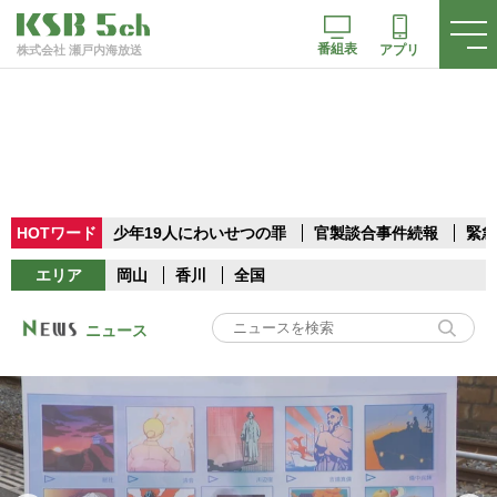
番組表
アプリ
株式会社 瀬戸内海放送
HOTワード
少年19人にわいせつの罪
官製談合事件続報
緊急
エリア
岡山
香川
全国
ニュース