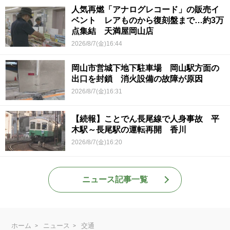
人気再燃「アナログレコード」の販売イ
ベント レアものから復刻盤まで…約3万
点集結 天満屋岡山店
2026/8/7(金)16:44
岡山市営城下地下駐車場 岡山駅方面の
出口を封鎖 消火設備の故障が原因
2026/8/7(金)16:31
【続報】ことでん長尾線で人身事故 平
木駅～長尾駅の運転再開 香川
2026/8/7(金)16:20
ニュース記事一覧
ホーム
ニュース
交通