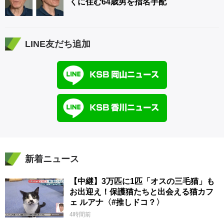
くに住む64歳男を指名手配
LINE友だち追加
新着ニュース
【中継】3万匹に1匹「オスの三毛猫」も
お出迎え！保護猫たちと出会える猫カフ
ェ ルアナ〈#推しドコ？〉
4時間前