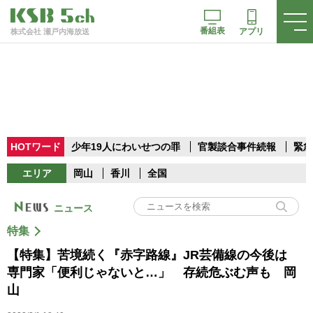
番組表
アプリ
株式会社 瀬戸内海放送
HOTワード
少年19人にわいせつの罪
官製談合事件続報
緊急
エリア
岡山
香川
全国
ニュース
特集
【特集】苦境続く『赤字路線』JR芸備線の今後は
専門家「便利じゃないと…」 存続危ぶむ声も 岡
山