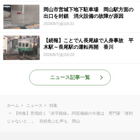
岡山市営城下地下駐車場 岡山駅方面の
出口を封鎖 消火設備の故障が原因
2026/8/7(金)16:31
【続報】ことでん長尾線で人身事故 平
木駅～長尾駅の運転再開 香川
2026/8/7(金)16:20
ニュース記事一覧
ホーム
ニュース
特集
【特集】苦境続く『赤字路線』JR芸備線の今後は 専門家「便利
じゃないと…」 存続危ぶむ声も 岡山