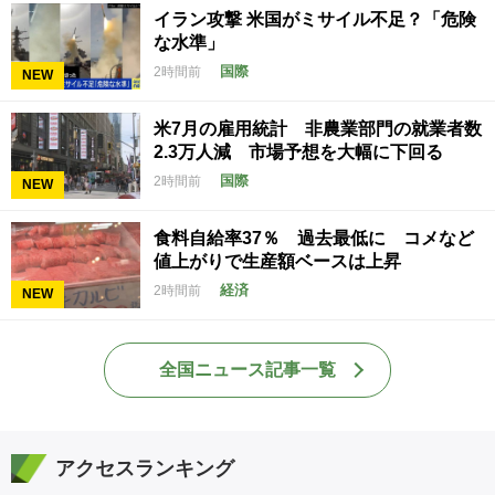
イラン攻撃 米国がミサイル不足？「危険
な水準」
国際
2時間前
NEW
米7月の雇用統計 非農業部門の就業者数
2.3万人減 市場予想を大幅に下回る
国際
2時間前
NEW
食料自給率37％ 過去最低に コメなど
値上がりで生産額ベースは上昇
経済
2時間前
NEW
全国ニュース記事一覧
アクセスランキング