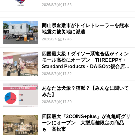
2026/8/7(金)17:53
岡山県倉敷市がトイレトレーラーを熊本
地震の被災地に派遣
2026/8/7(金)17:45
四国最大級！ダイソー系複合店がイオン
モール高松にオープン THREEPPY・
Standard Products・DAISOの複合店は
香川県初
2026/8/7(金)17:32
あなたは犬派？猫派？【みんなに聞いて
みた】
2026/8/7(金)17:30
四国最大「3COINS+plus」が丸亀町グリ
ーンにオープン 大型店舗限定の商品
も 高松市