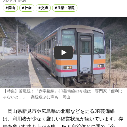
2023/3/1 18:49
岡山
社会
交通
生活・話題
Play
【特集】苦境続く『赤字路線』JR芸備線の今後は 専門家「便利じ
ゃないと…」 存続危ぶむ声も 岡山
岡山県新見市や広島県の北部などを走るJR芸備線
は、利用者が少なく厳しい経営状況が続いています。存
続を危ぶむ声も上がる中、JRと自治体との間で「今