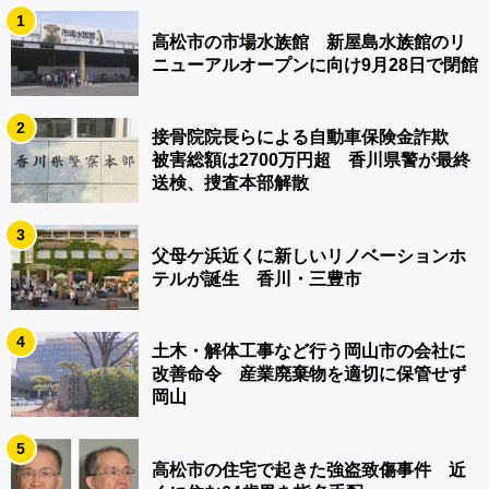
1
高松市の市場水族館 新屋島水族館のリ
ニューアルオープンに向け9月28日で閉館
2
接骨院院長らによる自動車保険金詐欺
被害総額は2700万円超 香川県警が最終
送検、捜査本部解散
3
父母ケ浜近くに新しいリノベーションホ
テルが誕生 香川・三豊市
4
土木・解体工事など行う岡山市の会社に
改善命令 産業廃棄物を適切に保管せず
岡山
5
高松市の住宅で起きた強盗致傷事件 近