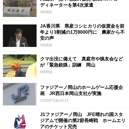
ディネーターを第4次派遣
5時間前
JA香川県 県産コシヒカリの仮渡金を前
年より3割減の1万8000円に 農家から不
安の声
5時間前
クマ出没に備えて 真庭市や猟友会など
が「緊急銃猟」訓練 岡山
5時間前
ファジアーノ岡山のホームゲーム応援企
画 JR西日本岡山支社が実施
2026/8/7(金)18:14
J1ファジアーノ岡山 JFE晴れの国スタ
ジアムで開催の第2節長崎戦 ホームエリ
アのチケット完売