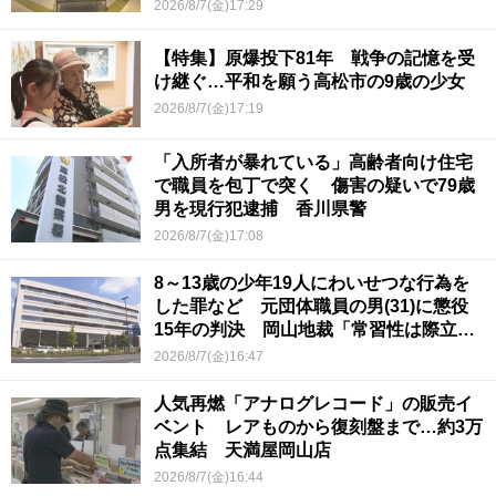
2026/8/7(金)17:29
【特集】原爆投下81年 戦争の記憶を受
け継ぐ…平和を願う高松市の9歳の少女
2026/8/7(金)17:19
「入所者が暴れている」高齢者向け住宅
で職員を包丁で突く 傷害の疑いで79歳
男を現行犯逮捕 香川県警
2026/8/7(金)17:08
8～13歳の少年19人にわいせつな行為を
した罪など 元団体職員の男(31)に懲役
15年の判決 岡山地裁「常習性は際立っ
ていて被害結果も非常に重い」
2026/8/7(金)16:47
人気再燃「アナログレコード」の販売イ
ベント レアものから復刻盤まで…約3万
点集結 天満屋岡山店
2026/8/7(金)16:44