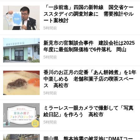
「一歩前進」四国の新幹線 国交省ケー
ススタディの調査対象に 需要推計やル
ート案検討
5時間前
新見市の官製談合事件 建設会社は2025
年度に最低制限価格で6件落札 岡山
5時間前
香川のお正月の定番「あん餅雑煮」を1年
中楽しめる 老舗和菓子店の喫茶スペー
ス 高松市
5時間前
ミラーレス一眼カメラで撮影して「写真
絵日記」を作ろう 高松市
5時間前
岡山県 熊本地震の被災地にDMATコー