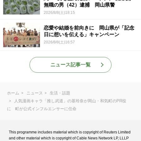
無職の男（42）逮捕 岡山県警
2026/8/8(土)18:15
恋愛や結婚を前向きに 岡山県が「記念
日に想いを伝える」キャンペーン
2026/8/8(土)16:57
ニュース記事一覧
ホーム
ニュース
生活・話題
人気漫画キャラ「推し武道」の基玲奈が岡山・和気町のPR役
に 町が公式インフルエンサーに任命
This programme includes material which is copyright of Reuters Limited
and
other material which is copyright of Cable News Network LP, LLLP