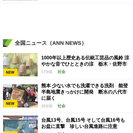
全国ニュース（ANN NEWS）
1000年以上歴史ある伝統工芸品の風鈴 涼
やかな音でひとときの涼 栃木・佐野市
社会
17分前
NEW
熊本 少ない水でも洗濯できる洗剤 能登
半島地震きっかけに開発 断水の八代市
に届く
NEW
社会
28分前
台風13号、台風15号 そして台風16号も
お盆に直撃 珍しい台風進路に注意