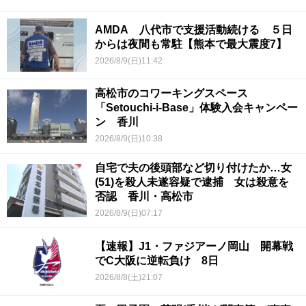
AMDA 八代市で支援活動続ける ５日
からは夜間も常駐【熊本で最大震度7】
2026/8/9(日)11:42
高松市のコワーキングスペース
「Setouchi-i-Base」体験入会キャンペー
ン 香川
2026/8/9(日)10:38
自宅で夫の後頭部など切り付けたか…女
(51)を殺人未遂容疑で逮捕 女は殺意を
否認 香川・高松市
2026/8/9(日)07:17
【速報】J1・ファジアーノ岡山 開幕戦
でC大阪に逆転負け 8日
2026/8/8(土)21:07