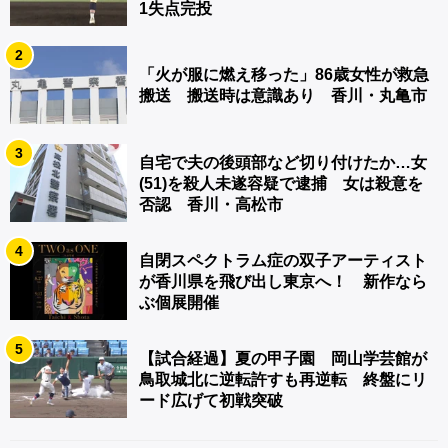
1失点完投
2
「火が服に燃え移った」86歳女性が救急
搬送 搬送時は意識あり 香川・丸亀市
3
自宅で夫の後頭部など切り付けたか…女
(51)を殺人未遂容疑で逮捕 女は殺意を
否認 香川・高松市
4
自閉スペクトラム症の双子アーティスト
が香川県を飛び出し東京へ！ 新作なら
ぶ個展開催
5
【試合経過】夏の甲子園 岡山学芸館が
鳥取城北に逆転許すも再逆転 終盤にリ
ード広げて初戦突破