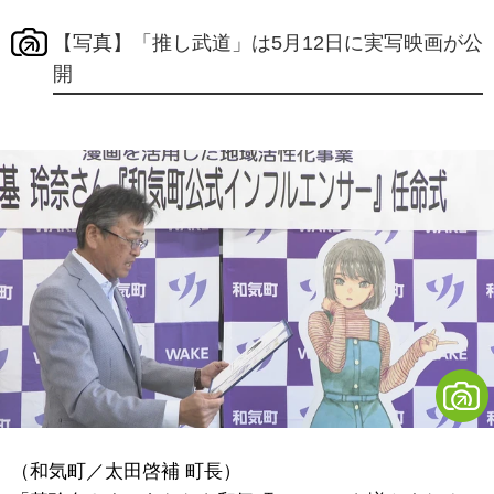
【写真】「推し武道」は5月12日に実写映画が公
開
（和気町／太田啓補 町長）