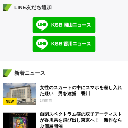
LINE友だち追加
新着ニュース
女性のスカートの中にスマホを差し入れ
た疑い 男を逮捕 香川
1時間前
NEW
自閉スペクトラム症の双子アーティスト
が香川県を飛び出し東京へ！ 新作なら
ぶ個展開催