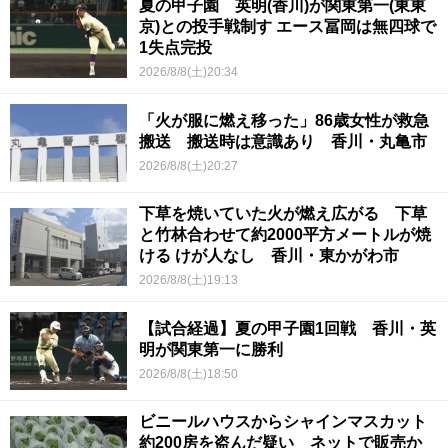
夏の甲子園 英明(香川)が関東第一(東東
京)との投手戦制す エース冨岡は無四球で
1失点完投
2026/8/8(土)20:34
「火が服に燃え移った」86歳女性が救急
搬送 搬送時は意識あり 香川・丸亀市
2026/8/8(土)20:27
下草を焼いていた火が燃え広がる 下草
と竹林合わせて約2000平方メートルが焼
ける けが人なし 香川・東かがわ市
2026/8/8(土)19:13
【試合経過】夏の甲子園1回戦 香川・英
明が関東第一に勝利
2026/8/8(土)18:50
ビニールハウスからシャインマスカット
約200房を盗んだ疑い ネットで販売か