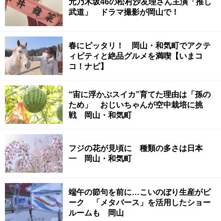
元乃木坂46の松村沙友理さん主演「推し
武道」 ドラマ撮影が岡山で！
春にピッタリ！ 岡山・和気町でアクテ
ィビティと絶品グルメを満喫【いまコ
コ！ナビ】
“宙に浮かぶスイカ”育てた理由は「孫の
ため」 おじいちゃんが空中栽培に挑
戦 岡山・和気町
フジの花が見頃に 種類の多さは日本
一 岡山・和気町
端午の節句を前に…こいのぼり生産がピ
ーク 「メタバース」を活用したショー
ルームも 岡山