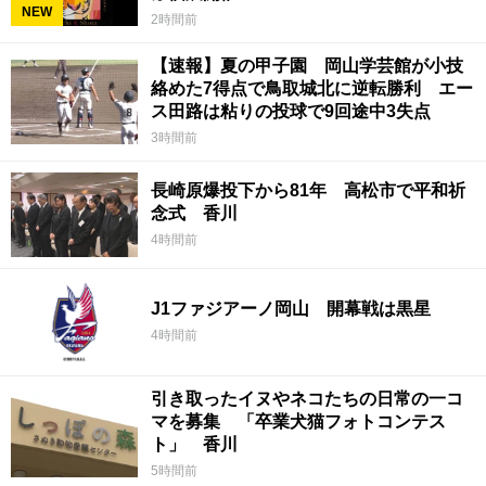
NEW
2時間前
【速報】夏の甲子園 岡山学芸館が小技
絡めた7得点で鳥取城北に逆転勝利 エー
ス田路は粘りの投球で9回途中3失点
3時間前
長崎原爆投下から81年 高松市で平和祈
念式 香川
4時間前
J1ファジアーノ岡山 開幕戦は黒星
4時間前
引き取ったイヌやネコたちの日常の一コ
マを募集 「卒業犬猫フォトコンテス
ト」 香川
5時間前