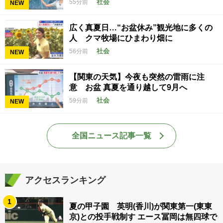
社会
55分前
NEW
広く真夏日…“お盆休み”観光地に多くの
人 クマ牧場にひまわり畑に
社会
56分前
NEW
【関東の天気】今夜も突然の雷雨に注
意 お盆 真夏を通り越して9月へ
社会
59分前
NEW
全国ニュース記事一覧
アクセスランキング
1
夏の甲子園 英明(香川)が関東第一(東東
京)との投手戦制す エース冨岡は無四球で