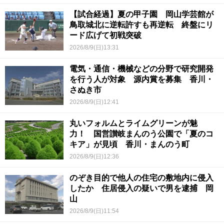
【試合経過】夏の甲子園 岡山学芸館が
鳥取城北に逆転許すも再逆転 終盤にリ
ード広げて初戦突破
2026/8/9(日)13:31
電気・通信・機械などの分野で研究開発
を行う人が対象 源内賞を募集 香川・
さぬき市
2026/8/9(日)12:41
丸いフォルムとライムグリーンが魅
力！ 国営讃岐まんのう公園で「夏のコ
キア」が見頃 香川・まんのう町
2026/8/9(日)12:36
のぞき目的で他人の住宅の敷地内に侵入
したか 住居侵入の疑いで男を逮捕 岡
山
2026/8/9(日)11:54