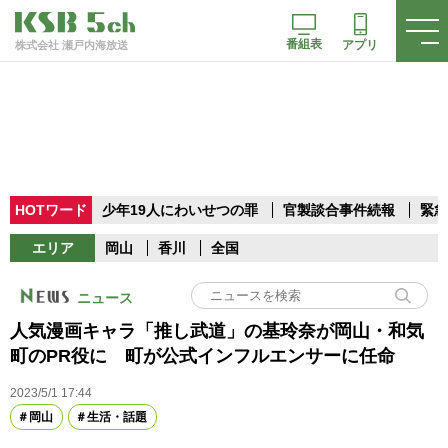
番組表
アプリ
株式会社 瀬戸内海放送
HOTワード
少年19人にわいせつの罪
官製談合事件続報
緊急
エリア
岡山
香川
全国
ニュース
人気漫画キャラ「推し武道」の基玲奈が岡山・和気
町のPR役に 町が公式インフルエンサーに任命
2023/5/1 17:44
岡山
生活・話題