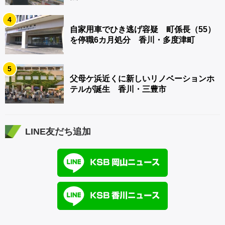
4
自家用車でひき逃げ容疑 町係長（55）
を停職6カ月処分 香川・多度津町
5
父母ケ浜近くに新しいリノベーションホ
テルが誕生 香川・三豊市
LINE友だち追加