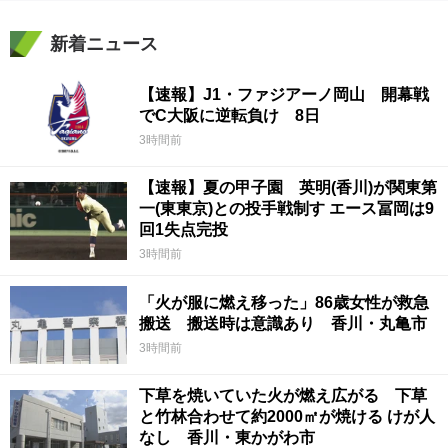
新着ニュース
【速報】J1・ファジアーノ岡山 開幕戦
でC大阪に逆転負け 8日
3時間前
【速報】夏の甲子園 英明(香川)が関東第
一(東東京)との投手戦制す エース冨岡は9
回1失点完投
3時間前
「火が服に燃え移った」86歳女性が救急
搬送 搬送時は意識あり 香川・丸亀市
3時間前
下草を焼いていた火が燃え広がる 下草
と竹林合わせて約2000㎡が焼ける けが人
なし 香川・東かがわ市