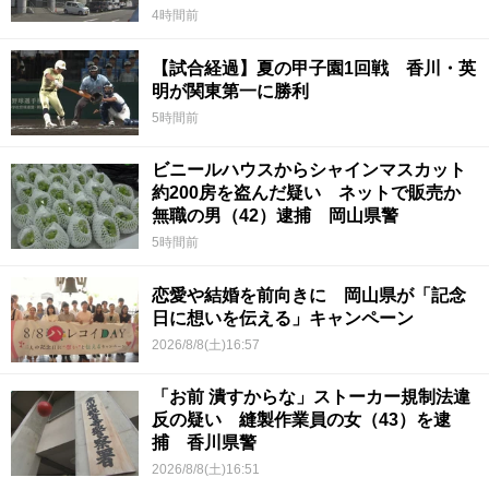
4時間前
【試合経過】夏の甲子園1回戦 香川・英
明が関東第一に勝利
5時間前
ビニールハウスからシャインマスカット
約200房を盗んだ疑い ネットで販売か
無職の男（42）逮捕 岡山県警
5時間前
恋愛や結婚を前向きに 岡山県が「記念
日に想いを伝える」キャンペーン
2026/8/8(土)16:57
「お前 潰すからな」ストーカー規制法違
反の疑い 縫製作業員の女（43）を逮
捕 香川県警
2026/8/8(土)16:51