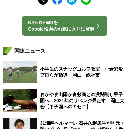
KSB NEWSを
Google検索のお気に入りに登録
関連ニュース
小学生のスナッグゴルフ教室 小倉彩愛
プロらが指導 岡山・総社市
おかやま山陽が倉敷商との激闘制し甲子
園へ 2021年のリベンジ果たす 岡山大
会【甲子園へのキセキ】
J1湘南ベルマーレ 石井久継選手が地元・