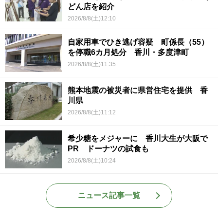
どん店を紹介
2026/8/8(土)12:10
自家用車でひき逃げ容疑 町係長（55）
を停職6カ月処分 香川・多度津町
2026/8/8(土)11:35
熊本地震の被災者に県営住宅を提供 香
川県
2026/8/8(土)11:12
希少糖をメジャーに 香川大生が大阪で
PR ドーナツの試食も
2026/8/8(土)10:24
ニュース記事一覧