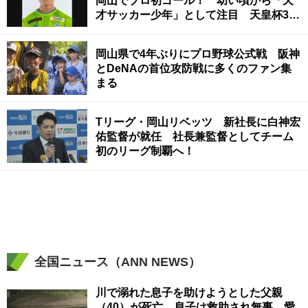
岡山でプロ初ゴール！ 幼い頃から「天
才サッカー少年」として注目 天皇杯3回
戦
岡山県で4年ぶりにプロ野球公式戦 阪神
とDeNAの首位攻防戦に多くのファン集
まる
Tリーグ・岡山リベッツ 新社長に白神宏
佑監督が就任 社長兼監督としてチーム
初のリーグ制覇へ！
全国ニュース（ANN NEWS）
川で溺れた息子を助けようとした父親
（40）が死亡 息子は救助され無事 愛