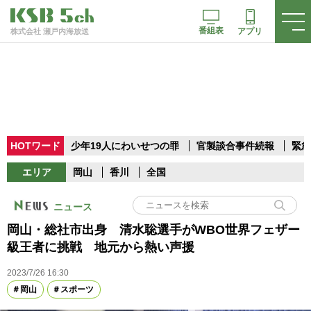
番組表
アプリ
株式会社 瀬戸内海放送
HOTワード
少年19人にわいせつの罪
官製談合事件続報
緊急
エリア
岡山
香川
全国
ニュース
岡山・総社市出身 清水聡選手がWBO世界フェザー
級王者に挑戦 地元から熱い声援
2023/7/26 16:30
岡山
スポーツ