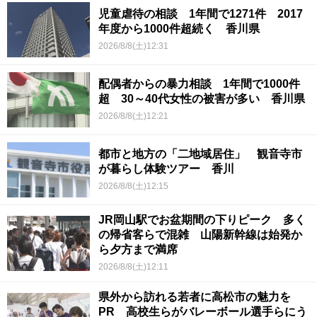
児童虐待の相談 1年間で1271件 2017
年度から1000件超続く 香川県
2026/8/8(土)12:31
配偶者からの暴力相談 1年間で1000件
超 30～40代女性の被害が多い 香川県
2026/8/8(土)12:21
都市と地方の「二地域居住」 観音寺市
が暮らし体験ツアー 香川
2026/8/8(土)12:15
JR岡山駅でお盆期間の下りピーク 多く
の帰省客らで混雑 山陽新幹線は始発か
ら夕方まで満席
2026/8/8(土)12:11
県外から訪れる若者に高松市の魅力を
PR 高校生らがバレーボール選手らにう