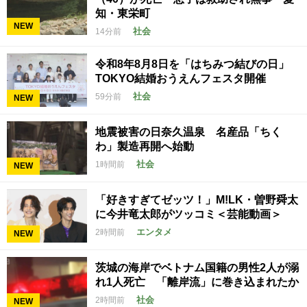
知・東栄町
NEW
社会
14分前
令和8年8月8日を「はちみつ結びの日」
TOKYO結婚おうえんフェスタ開催
社会
59分前
NEW
地震被害の日奈久温泉 名産品「ちく
わ」製造再開へ始動
社会
1時間前
NEW
「好きすぎてゼッツ！」M!LK・曽野舜太
に今井竜太郎がツッコミ＜芸能動画＞
エンタメ
2時間前
NEW
茨城の海岸でベトナム国籍の男性2人が溺
れ1人死亡 「離岸流」に巻き込まれたか
社会
2時間前
NEW