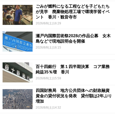
ごみが燃料になる工程などを子どもたち
が見学 廃棄物処理工場で環境学習イベ
ント 香川・観音寺市
2026/8/8(土)16:29
瀬戸内国際芸術祭2028の作品公募 女木
島などで現地説明会を開催
2026/8/8(土)16:15
百十四銀行 第１四半期決算 コア業務
純益35％増 香川
2026/8/8(土)15:59
四国財務局 地方公共団体への財政融資
資金の貸付状況を発表 貸付額は2年ぶり
増加
2026/8/8(土)14:32