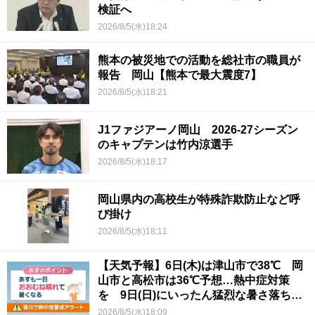
検証へ
2026/8/5(水)18:24
熊本の被災地での活動を総社市の職員が
報告 岡山【熊本で最大震度7】
2026/8/5(水)18:21
J1ファジアーノ岡山 2026-27シーズン
のキャプテンは竹内涼選手
2026/8/5(水)18:17
岡山県内の高校生が特殊詐欺防止など呼
び掛け
2026/8/5(水)18:11
【天気予報】6日(木)は津山市で38℃ 岡
山市と高松市は36℃予想…熱中症対策
を 9日(日)にいったん猛烈な暑さ落ち着
くか
2026/8/5(水)18:09