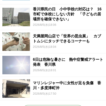
香川県民の日 小中学校の対応は？ 16
市町で休校にしない方針 「子どもの居
場所を確保できない」
2026/8/5(水)18:06
天満屋岡山店で「世界の昆虫展」 カブ
トムシにタッチできるコーナーも
2026/8/5(水)18:04
6日は危険な暑さに 熱中症警戒アラート
発表 香川県
2026/8/5(水)18:01
マリンレジャー中に女性が足を負傷 香
川・多度津町沖
2026/8/5(水)17:50