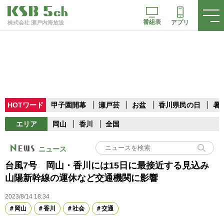
番組表
アプリ
株式会社 瀬戸内海放送
HOTワード
甲子園開幕
瀬戸芸
お盆
香川県民の日
暑
エリア
岡山
香川
全国
ニュース
台風7号 岡山・香川には15日に最接近する見込み
山陽新幹線の運休など交通機関に影響
2023/8/14 18:34
岡山
香川
社会
交通