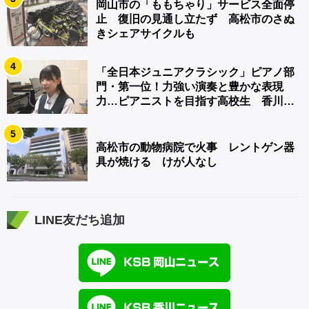
岡山市の「ももちゃり」サービス全面停
止 復旧の見通し立たず 高松市のさぬ
きシェアサイクルも
4
「全日本ジュニアクラシック」ピアノ部
門・第一位！力強い演奏と豊かな表現
力…ピアニストを目指す高校生 香川
【青春のキセキ】
5
高松市の動物病院で火事 レントゲン器
具が焼ける けが人なし
LINE友だち追加