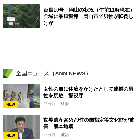
台風10号 岡山の状況（午前11時現在）
全域に暴風警報 岡山市で男性が転倒し
けが
全国ニュース（ANN NEWS）
女性の服に体液をかけたとして逮捕の男
性を釈放 警視庁
社会
23分前
NEW
世界遺産含め79件の国指定等文化財が被
害 熊本地震
政治
23分前
NEW