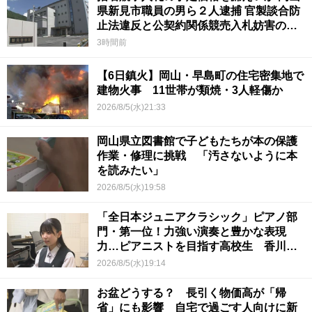
県新見市職員の男ら２人逮捕 官製談合防
止法違反と公契約関係競売入札妨害の疑
い
3時間前
【6日鎮火】岡山・早島町の住宅密集地で
建物火事 11世帯が類焼・3人軽傷か
2026/8/5(水)21:33
岡山県立図書館で子どもたちが本の保護
作業・修理に挑戦 「汚さないように本
を読みたい」
2026/8/5(水)19:58
「全日本ジュニアクラシック」ピアノ部
門・第一位！力強い演奏と豊かな表現
力…ピアニストを目指す高校生 香川
【青春のキセキ】
2026/8/5(水)19:14
お盆どうする？ 長引く物価高が「帰
省」にも影響 自宅で過ごす人向けに新