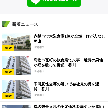
新着ニュース
赤磐市で木造倉庫1棟が全焼 けが人なし
岡山
1時間前
NEW
高松市瓦町の飲食店で火事 近所の男性
が煙を吸って搬送 香川
1時間前
NEW
不同意性交等の疑いで会社員の男を逮
捕 香川
1時間前
NEW
指名競争入札の予定価格を漏えいか 岡山