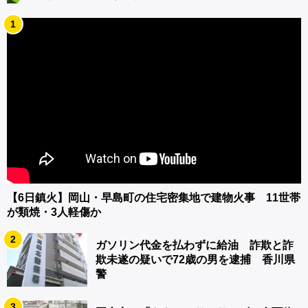
1
【6日鎮火】岡山・早島町の住宅密集地で建物火事 11世帯
が類焼・3人軽傷か
2
ガソリン代金を払わずに給油 詐欺と詐
欺未遂の疑いで72歳の男を逮捕 香川県
警
3