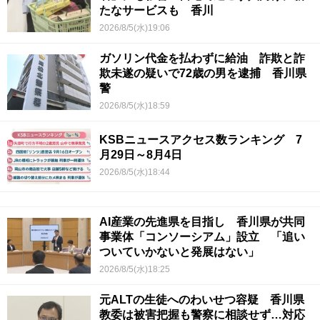
たなサービスも 香川
2026/8/5(水)19:06
ガソリン代金を払わずに給油 詐欺と詐
欺未遂の疑いで72歳の男を逮捕 香川県
警
2026/8/5(水)18:59
KSBニュースアクセス数ランキング 7
月29日～8月4日
2026/8/5(水)18:44
AI産業の先進県を目指し 香川県が共同
事業体「コンソーシアム」設立 「追い
ついていかないと発展はない」
2026/8/5(水)18:25
元ALTの生徒へのわいせつ容疑 香川県
教委は被害把握も警察に相談せず…対応