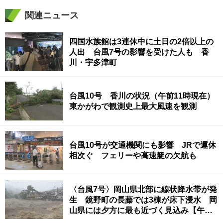
関連ニュース
四国水族館は3連休中に土日の2倍以上の
人出 台風7号の影響を受けた人も 香
川・宇多津町
台風10号 香川の状況（午前11時現在）
東かがわで観測史上最大風速を観測
台風10号が交通機関にも影響 JRで運休
相次ぐ フェリーや高速艇の欠航も
〈台風7号〉岡山県北部に線状降水帯が発
生 鏡野町の長藤では3棟が床下浸水 岡
山県には夕方に最も近づく見込み【午前
11時現在】