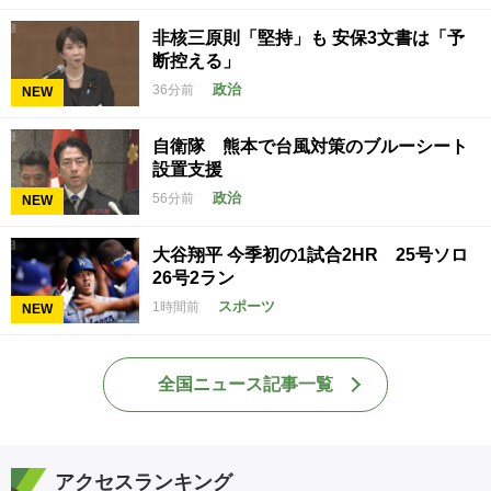
非核三原則「堅持」も 安保3文書は「予
断控える」
政治
36分前
NEW
自衛隊 熊本で台風対策のブルーシート
設置支援
政治
56分前
NEW
大谷翔平 今季初の1試合2HR 25号ソロ
26号2ラン
スポーツ
1時間前
NEW
全国ニュース記事一覧
アクセスランキング