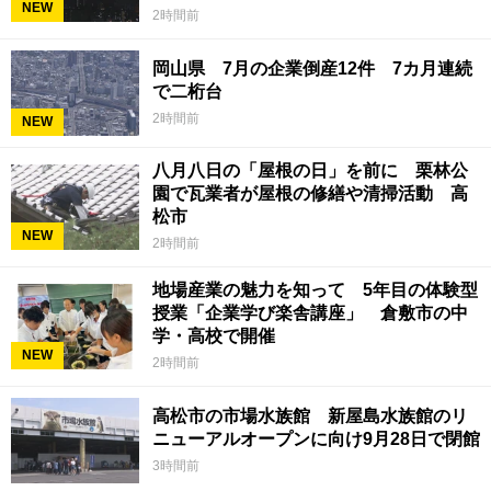
NEW
2時間前
岡山県 7月の企業倒産12件 7カ月連続
で二桁台
2時間前
NEW
八月八日の「屋根の日」を前に 栗林公
園で瓦業者が屋根の修繕や清掃活動 高
松市
NEW
2時間前
地場産業の魅力を知って 5年目の体験型
授業「企業学び楽舎講座」 倉敷市の中
学・高校で開催
NEW
2時間前
高松市の市場水族館 新屋島水族館のリ
ニューアルオープンに向け9月28日で閉館
3時間前