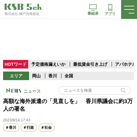
番組表
アプリ
株式会社 瀬戸内海放送
HOTワード
予定価格漏えいか
最低賃金引き上げ
アパホテル
エリア
岡山
香川
全国
ニュース
高額な海外派遣の「見直しを」 香川県議会に約3万
人の署名
2023/9/14 17:43
香川
行政
社会