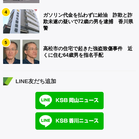
4
ガソリン代金を払わずに給油 詐欺と詐
欺未遂の疑いで72歳の男を逮捕 香川県
警
5
高松市の住宅で起きた強盗致傷事件 近
くに住む64歳男を指名手配
LINE友だち追加