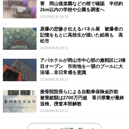
害 岡山後楽園などの桜で確認 半径約
2km以内の学校や公園を調査へ
2026/8/6(木)18:33
原爆の悲惨さ伝えるパネル展 被爆者の
記憶をもとに高校生が描いた絵画も 高
松市
2026/8/6(木)18:31
アパホテルが岡山市中心部の激戦区に2棟
目オープン 市街地を一望のプールに大
浴場…非日常感を意識
2026/8/6(木)18:13
接骨院院長らによる自動車保険金詐欺
被害総額は2700万円超 香川県警が最終
送検、捜査本部解散
2026/8/6(木)18:12