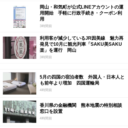
岡山・和気町が公式LINEアカウントの運
用開始 手軽に行政手続き・クーポン利
用
3時間前
利用客が減少しているJR因美線 魅力再
発見で10月に観光列車「SAKU美SAKU
楽」を運行 岡山
3時間前
5月の四国の宿泊者数 外国人・日本人と
も前年より増加 四国運輸局
4時間前
香川県の金融機関 熊本地震の特別相談
窓口を設置
4時間前