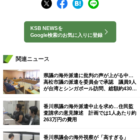
KSB NEWSを
Google検索のお気に入りに登録
関連ニュース
県議の海外派遣に批判の声が上がる中…
高松市議の派遣を委員会で承認 議員9人
が台湾とシンガポール訪問、総額約430万
円
香川県議の海外派遣中止を求め…住民監
査請求の意見陳述 計画では1人あたり約
263万円の費用
香川県議会の海外視察が「高すぎる」