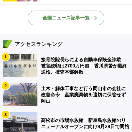
全国ニュース記事一覧
アクセスランキング
1
接骨院院長らによる自動車保険金詐欺
被害総額は2700万円超 香川県警が最終
送検、捜査本部解散
2
土木・解体工事など行う岡山市の会社に
改善命令 産業廃棄物を適切に保管せず
岡山
3
高松市の市場水族館 新屋島水族館のリ
ニューアルオープンに向け9月28日で閉館