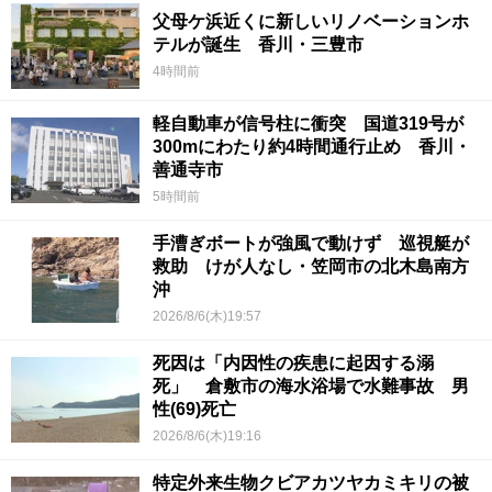
父母ケ浜近くに新しいリノベーションホ
テルが誕生 香川・三豊市
4時間前
軽自動車が信号柱に衝突 国道319号が
300mにわたり約4時間通行止め 香川・
善通寺市
5時間前
手漕ぎボートが強風で動けず 巡視艇が
救助 けが人なし・笠岡市の北木島南方
沖
2026/8/6(木)19:57
死因は「内因性の疾患に起因する溺
死」 倉敷市の海水浴場で水難事故 男
性(69)死亡
2026/8/6(木)19:16
特定外来生物クビアカツヤカミキリの被