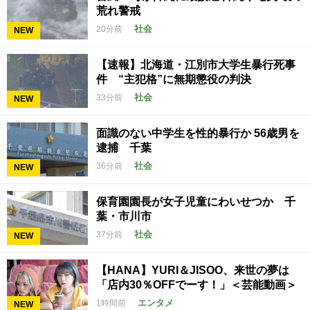
荒れ警戒
社会
20分前
NEW
【速報】北海道・江別市大学生暴行死事
件 “主犯格”に無期懲役の判決
社会
33分前
NEW
面識のない中学生を性的暴行か 56歳男を
逮捕 千葉
社会
36分前
NEW
保育園園長が女子児童にわいせつか 千
葉・市川市
社会
37分前
NEW
【HANA】YURI＆JISOO、来世の夢は
「店内30％OFFでーす！」＜芸能動画＞
エンタメ
1時間前
NEW