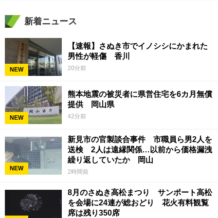
新着ニュース
【速報】さぬき市でイノシシにかまれた
男性が軽傷 香川
20分前
NEW
熊本地震の被災者に県営住宅を6カ月無償
提供 岡山県
42分前
NEW
新見市の官製談合事件 市職員ら男2人を
送検 2人は遠縁関係…以前から価格漏洩
繰り返していたか 岡山
NEW
2時間前
8月のさぬき高松まつり サンポート高松
を会場に24連が総おどり 花火有料観覧
席は残り350席