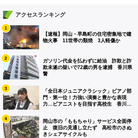
アクセスランキング
1
【速報】岡山・早島町の住宅密集地で建
物火事 11世帯の類焼 3人軽傷か
2
ガソリン代金を払わずに給油 詐欺と詐
欺未遂の疑いで72歳の男を逮捕 香川県
警
3
「全日本ジュニアクラシック」ピアノ部
門・第一位！力強い演奏と豊かな表現
力…ピアニストを目指す高校生 香川
【青春のキセキ】
4
岡山市の「ももちゃり」サービス全面停
止 復旧の見通し立たず 高松市のさぬ
きシェアサイクルも