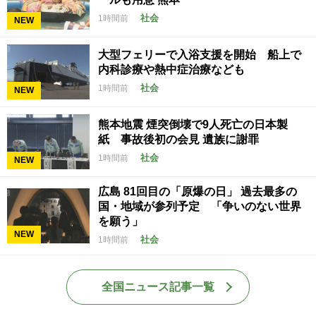
社会
1時間前
NEW
大型フェリーで入浴支援を開始 船上で
内科診療や熱中症治療なども
社会
1時間前
NEW
熊本地震 煙突倒壊で9人死亡の日本製
紙 事故後初の会見 遺族に謝罪
社会
1時間前
NEW
広島 81回目の「原爆の日」 過去最多の
国・地域が参列予定 「争いのない世界
を願う」
NEW
社会
1時間前
全国ニュース記事一覧