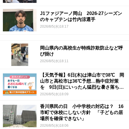
J1ファジアーノ岡山 2026-27シーズン
のキャプテンは竹内涼選手
2026/8/5(水)18:17
岡山県内の高校生が特殊詐欺防止など呼
び掛け
2026/8/5(水)18:11
【天気予報】6日(木)は津山市で38℃ 岡
山市と高松市は36℃予想…熱中症対策
を 9日(日)にいったん猛烈な暑さ落ち着
くか
2026/8/5(水)18:09
香川県民の日 小中学校の対応は？ 16
市町で休校にしない方針 「子どもの居
場所を確保できない」
2026/8/5(水)18:06