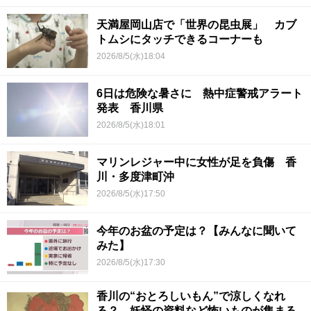
天満屋岡山店で「世界の昆虫展」 カブ
トムシにタッチできるコーナーも
2026/8/5(水)18:04
6日は危険な暑さに 熱中症警戒アラート
発表 香川県
2026/8/5(水)18:01
マリンレジャー中に女性が足を負傷 香
川・多度津町沖
2026/8/5(水)17:50
今年のお盆の予定は？【みんなに聞いて
みた】
2026/8/5(水)17:30
香川の“おとろしいもん”で涼しくなれ
る？ 妖怪の資料など怖いものが集まる