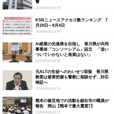
警
2026/8/5(水)18:59
KSBニュースアクセス数ランキング 7
月29日～8月4日
2026/8/5(水)18:44
AI産業の先進県を目指し 香川県が共同
事業体「コンソーシアム」設立 「追い
ついていかないと発展はない」
2026/8/5(水)18:25
元ALTの生徒へのわいせつ容疑 香川県
教委は被害把握も警察に相談せず…対応
検証へ
2026/8/5(水)18:24
熊本の被災地での活動を総社市の職員が
報告 岡山【熊本で最大震度7】
2026/8/5(水)18:21