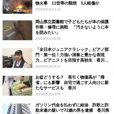
物火事 11世帯の類焼 3人軽傷か
2026/8/5(水)21:33
岡山県立図書館で子どもたちが本の保護
作業・修理に挑戦 「汚さないように本
を読みたい」
2026/8/5(水)19:58
「全日本ジュニアクラシック」ピアノ部
門・第一位！力強い演奏と豊かな表現
力…ピアニストを目指す高校生 香川
【青春のキセキ】
2026/8/5(水)19:14
お盆どうする？ 長引く物価高が「帰
省」にも影響 自宅で過ごす人向けに新
たなサービスも 香川
2026/8/5(水)19:06
ガソリン代金を払わずに給油 詐欺と詐
欺未遂の疑いで72歳の男を逮捕 香川県