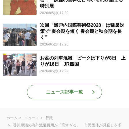
特別展
2026/8/5(水)17:29
次回「瀬戸内国際芸術祭2028」は猛暑対
策で“夏会期を短く 春会期と秋会期を長
く”
2026/8/5(水)17:26
お盆の列車混雑 ピークは下りが8日 上
りが16日 JR四国
2026/8/5(水)17:22
ニュース記事一覧
ホーム
ニュース
行政
香川県議の海外派遣費用が「高すぎる」 市民団体が見直しを求