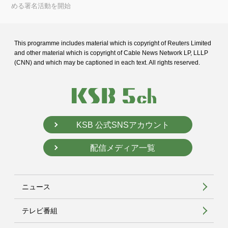
める署名活動を開始
This programme includes material which is copyright of Reuters Limited
and
other material which is copyright of Cable News Network LP, LLLP
(CNN) and
which may be captioned in each text. All rights reserved.
KSB 公式SNSアカウント
配信メディア一覧
ニュース
テレビ番組