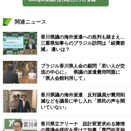
関連ニュース
香川県議の海外派遣への批判も踏まえ…
三重県知事らのブラジル訪問は「経費節
減」 違いは？
ブラジル香川県人会の顧問「若い人が交
流の中心に」 県議の派遣費用問題に
「県人会館利用して」
香川県議の海外派遣 反対議員が費用削
減などを議長に申し入れ「県民の声を聞
いていない」
香川県立アリーナ 設計変更求める陳情
の県議会採択を受けて知事「専門的見地