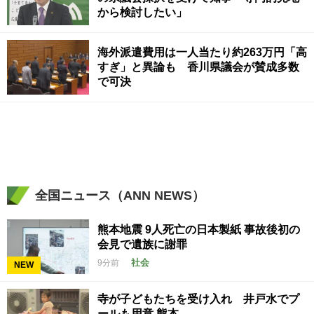
から検討したい」
海外派遣費用は一人当たり約263万円「高
すぎ」と異論も 香川県議会が賛成多数
で可決
全国ニュース（ANN NEWS）
熊本地震 9人死亡の日本製紙 事故後初の
会見で遺族に謝罪
社会
9分前
NEW
寺が子どもたちを受け入れ 井戸水でプ
ールも用意 熊本