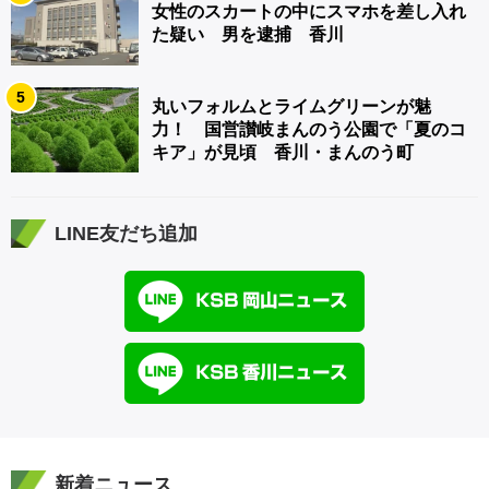
女性のスカートの中にスマホを差し入れ
た疑い 男を逮捕 香川
5
丸いフォルムとライムグリーンが魅
力！ 国営讃岐まんのう公園で「夏のコ
キア」が見頃 香川・まんのう町
LINE友だち追加
新着ニュース