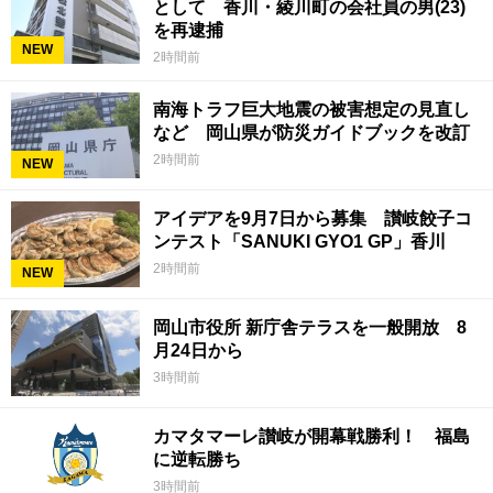
として 香川・綾川町の会社員の男(23)
を再逮捕
NEW
2時間前
南海トラフ巨大地震の被害想定の見直し
など 岡山県が防災ガイドブックを改訂
2時間前
NEW
アイデアを9月7日から募集 讃岐餃子コ
ンテスト「SANUKI GYO1 GP」香川
2時間前
NEW
岡山市役所 新庁舎テラスを一般開放 8
月24日から
3時間前
カマタマーレ讃岐が開幕戦勝利！ 福島
に逆転勝ち
3時間前