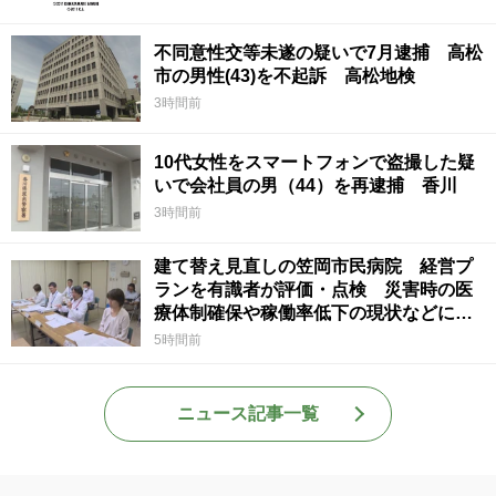
不同意性交等未遂の疑いで7月逮捕 高松
市の男性(43)を不起訴 高松地検
3時間前
10代女性をスマートフォンで盗撮した疑
いで会社員の男（44）を再逮捕 香川
3時間前
建て替え見直しの笠岡市民病院 経営プ
ランを有識者が評価・点検 災害時の医
療体制確保や稼働率低下の現状などに意
見 岡山
5時間前
ニュース記事一覧