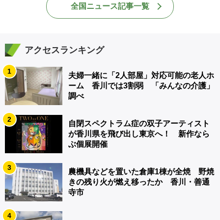
全国ニュース記事一覧
アクセスランキング
1
夫婦一緒に「2人部屋」対応可能の老人ホ
ーム 香川では3割弱 「みんなの介護」
調べ
2
自閉スペクトラム症の双子アーティスト
が香川県を飛び出し東京へ！ 新作なら
ぶ個展開催
3
農機具などを置いた倉庫1棟が全焼 野焼
きの残り火が燃え移ったか 香川・善通
寺市
4