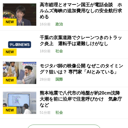
高市総理とオマーン国王が電話会談 ホ
ルムズ海峡の追加費用なしの安全航行求
める
NEW
政治
16分前
千葉の京葉道路でクレーンつきのトラッ
ク炎上 運転手は避難しけがなし
社会
18分前
NEW
モジタバ師の映像公開 なぜこのタイミン
グ？狙いは？ 専門家「AIとみている」
国際
28分前
NEW
熊本地震で八代市の地盤が約20cm沈降
大潮を前に沿岸で注意呼びかけ 気象庁
など
NEW
社会
51分前