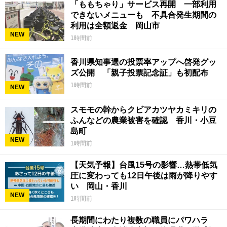
「ももちゃり」サービス再開 一部利用
できないメニューも 不具合発生期間の
利用は全額返金 岡山市
NEW
1時間前
香川県知事選の投票率アップへ啓発グッ
ズ公開 「親子投票記念証」も初配布
1時間前
NEW
スモモの幹からクビアカツヤカミキリの
ふんなどの農業被害を確認 香川・小豆
島町
NEW
1時間前
【天気予報】台風15号の影響…熱帯低気
圧に変わっても12日午後は雨が降りやす
い 岡山・香川
NEW
1時間前
長期間にわたり複数の職員にパワハラ