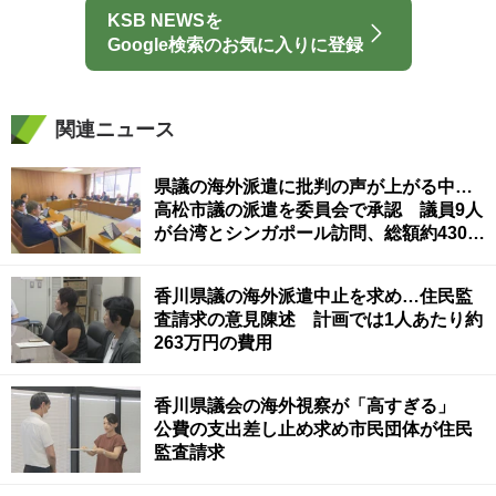
KSB NEWSを
Google検索のお気に入りに登録
関連ニュース
県議の海外派遣に批判の声が上がる中…
高松市議の派遣を委員会で承認 議員9人
が台湾とシンガポール訪問、総額約430万
円
香川県議の海外派遣中止を求め…住民監
査請求の意見陳述 計画では1人あたり約
263万円の費用
香川県議会の海外視察が「高すぎる」
公費の支出差し止め求め市民団体が住民
監査請求