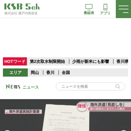
番組表
アプリ
株式会社 瀬戸内海放送
HOTワード
第2次取水制限開始
少雨が新米にも影響
香川県
エリア
岡山
香川
全国
ニュース