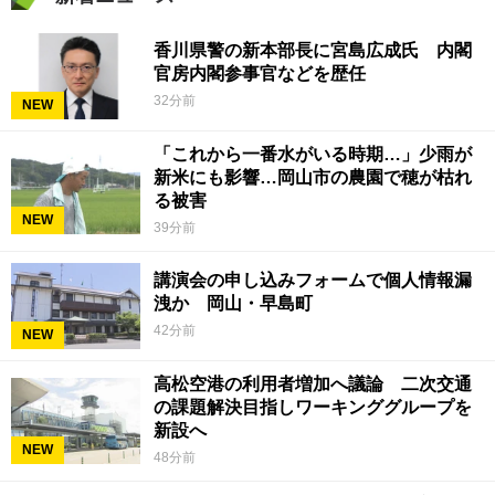
香川県警の新本部長に宮島広成氏 内閣
官房内閣参事官などを歴任
32分前
NEW
「これから一番水がいる時期…」少雨が
新米にも影響…岡山市の農園で穂が枯れ
る被害
NEW
39分前
講演会の申し込みフォームで個人情報漏
洩か 岡山・早島町
42分前
NEW
高松空港の利用者増加へ議論 二次交通
の課題解決目指しワーキンググループを
新設へ
NEW
48分前