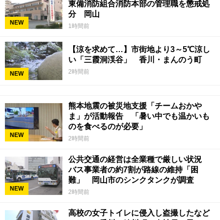
東備消防組合消防本部の管理職を懲戒処
分 岡山
NEW
1時間前
【涼を求めて…】市街地より3～5℃涼し
い「三霞洞渓谷」 香川・まんのう町
2時間前
NEW
熊本地震の被災地支援「チームおかや
ま」が活動報告 「暑い中でも温かいも
のを食べるのが必要」
NEW
2時間前
公共交通の経営は全業種で厳しい状況
バス事業者の約7割が路線の維持「困
難」 岡山市のシンクタンクが調査
NEW
2時間前
高校の女子トイレに侵入し盗撮したなど