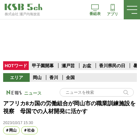
番組表
アプリ
株式会社 瀬戸内海放送
HOTワード
甲子園開幕
瀬戸芸
お盆
香川県民の日
暑
エリア
岡山
香川
全国
ニュース
アフリカ8カ国の労働組合が岡山市の職業訓練施設を
視察 母国での人材開発に活かす
2023/10/17 15:30
岡山
社会