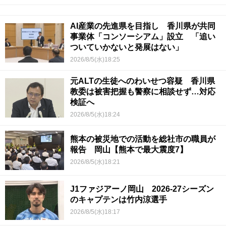
AI産業の先進県を目指し 香川県が共同
事業体「コンソーシアム」設立 「追い
ついていかないと発展はない」
2026/8/5(水)18:25
元ALTの生徒へのわいせつ容疑 香川県
教委は被害把握も警察に相談せず…対応
検証へ
2026/8/5(水)18:24
熊本の被災地での活動を総社市の職員が
報告 岡山【熊本で最大震度7】
2026/8/5(水)18:21
J1ファジアーノ岡山 2026-27シーズン
のキャプテンは竹内涼選手
2026/8/5(水)18:17