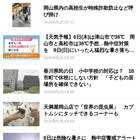
岡山県内の高校生が特殊詐欺防止など呼
び掛け
2026/8/5(水)18:11
【天気予報】6日(木)は津山市で38℃ 岡
山市と高松市は36℃予想…熱中症対策
を 9日(日)にいったん猛烈な暑さ落ち着
くか
2026/8/5(水)18:09
香川県民の日 小中学校の対応は？ 16
市町で休校にしない方針 「子どもの居
場所を確保できない」
2026/8/5(水)18:06
天満屋岡山店で「世界の昆虫展」 カブ
トムシにタッチできるコーナーも
2026/8/5(水)18:04
6日は危険な暑さに 熱中症警戒アラート