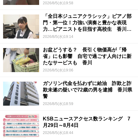
2026/8/5(水)19:58
「全日本ジュニアクラシック」ピアノ部
門・第一位！力強い演奏と豊かな表現
力…ピアニストを目指す高校生 香川
【青春のキセキ】
2026/8/5(水)19:14
お盆どうする？ 長引く物価高が「帰
省」にも影響 自宅で過ごす人向けに新
たなサービスも 香川
2026/8/5(水)19:06
ガソリン代金を払わずに給油 詐欺と詐
欺未遂の疑いで72歳の男を逮捕 香川県
警
2026/8/5(水)18:59
KSBニュースアクセス数ランキング 7
月29日～8月4日
2026/8/5(水)18:44