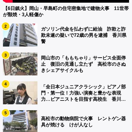
【6日鎮火】岡山・早島町の住宅密集地で建物火事 11世帯
が類焼・3人軽傷か
2
ガソリン代金を払わずに給油 詐欺と詐
欺未遂の疑いで72歳の男を逮捕 香川県
警
3
岡山市の「ももちゃり」サービス全面停
止 復旧の見通し立たず 高松市のさぬ
きシェアサイクルも
4
「全日本ジュニアクラシック」ピアノ部
門・第一位！力強い演奏と豊かな表現
力…ピアニストを目指す高校生 香川
【青春のキセキ】
5
高松市の動物病院で火事 レントゲン器
具が焼ける けが人なし