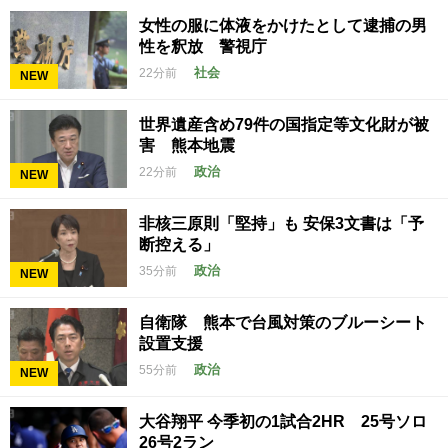
女性の服に体液をかけたとして逮捕の男
性を釈放 警視庁
社会
22分前
NEW
世界遺産含め79件の国指定等文化財が被
害 熊本地震
政治
22分前
NEW
非核三原則「堅持」も 安保3文書は「予
断控える」
政治
35分前
NEW
自衛隊 熊本で台風対策のブルーシート
設置支援
政治
55分前
NEW
大谷翔平 今季初の1試合2HR 25号ソロ
26号2ラン