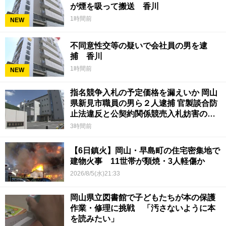
が煙を吸って搬送 香川
1時間前
NEW
不同意性交等の疑いで会社員の男を逮
捕 香川
1時間前
NEW
指名競争入札の予定価格を漏えいか 岡山
県新見市職員の男ら２人逮捕 官製談合防
止法違反と公契約関係競売入札妨害の疑
い
3時間前
【6日鎮火】岡山・早島町の住宅密集地で
建物火事 11世帯が類焼・3人軽傷か
2026/8/5(水)21:33
岡山県立図書館で子どもたちが本の保護
作業・修理に挑戦 「汚さないように本
を読みたい」