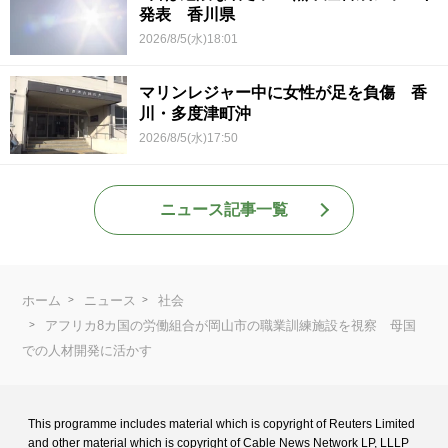
発表 香川県
2026/8/5(水)18:01
マリンレジャー中に女性が足を負傷 香
川・多度津町沖
2026/8/5(水)17:50
ニュース記事一覧
ホーム
ニュース
社会
アフリカ8カ国の労働組合が岡山市の職業訓練施設を視察 母国
での人材開発に活かす
This programme includes material which is copyright of Reuters Limited
and
other material which is copyright of Cable News Network LP, LLLP