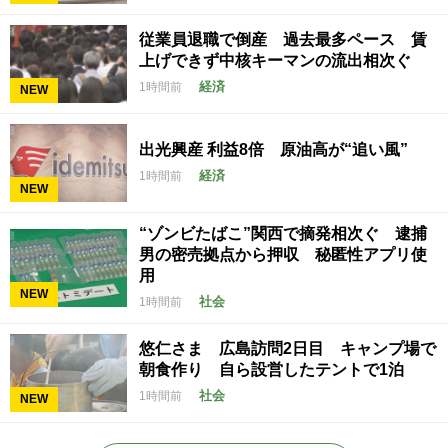
従業員退職で倒産 過去最多ペース 賃
上げできず中核キーマンの流出相次ぐ
経済
1時間前
NEW
出光興産 利益8倍 原油高が“追い風”
経済
1時間前
NEW
“ゾンビたばこ”関西で摘発相次ぐ 逮捕
男の密売拠点から押収 秘匿性アプリ使
用
NEW
社会
1時間前
悠仁さま 広島訪問2日目 キャンプ場で
朝食作り 自ら設営したテントで1泊
社会
1時間前
NEW