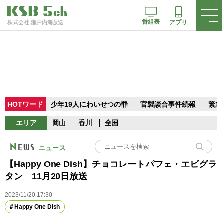
番組表
アプリ
株式会社 瀬戸内海放送
HOTワード
少年19人にわいせつの罪
官製談合事件続報
緊急
エリア
岡山
香川
全国
ニュース
【Happy One Dish】チョコレートパフェ・エビグラ
タン 11月20日放送
2023/11/20 17:30
Happy One Dish