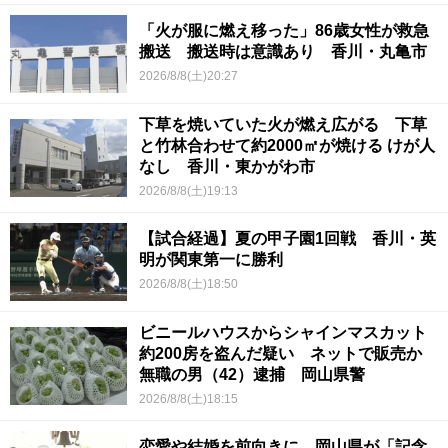
「火が服に燃え移った」86歳女性が救急
搬送 搬送時は意識あり 香川・丸亀市
2026/8/8(土)20:27
下草を焼いていた火が燃え広がる 下草
と竹林合わせて約2000㎡が焼ける けが人
なし 香川・東かがわ市
2026/8/8(土)19:13
【試合経過】夏の甲子園1回戦 香川・英
明が関東第一に勝利
2026/8/8(土)18:50
ビニールハウスからシャインマスカット
約200房を盗んだ疑い ネットで販売か
無職の男（42）逮捕 岡山県警
2026/8/8(土)18:15
恋愛や結婚を前向きに 岡山県が「記念