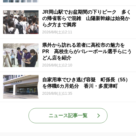
JR岡山駅でお盆期間の下りピーク 多く
の帰省客らで混雑 山陽新幹線は始発か
ら夕方まで満席
2026/8/8(土)12:11
県外から訪れる若者に高松市の魅力を
PR 高校生らがバレーボール選手らにう
どん店を紹介
2026/8/8(土)12:10
自家用車でひき逃げ容疑 町係長（55）
を停職6カ月処分 香川・多度津町
2026/8/8(土)11:35
ニュース記事一覧