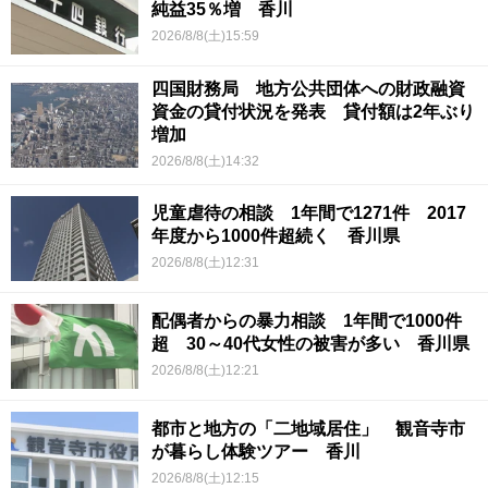
純益35％増 香川
2026/8/8(土)15:59
四国財務局 地方公共団体への財政融資
資金の貸付状況を発表 貸付額は2年ぶり
増加
2026/8/8(土)14:32
児童虐待の相談 1年間で1271件 2017
年度から1000件超続く 香川県
2026/8/8(土)12:31
配偶者からの暴力相談 1年間で1000件
超 30～40代女性の被害が多い 香川県
2026/8/8(土)12:21
都市と地方の「二地域居住」 観音寺市
が暮らし体験ツアー 香川
2026/8/8(土)12:15