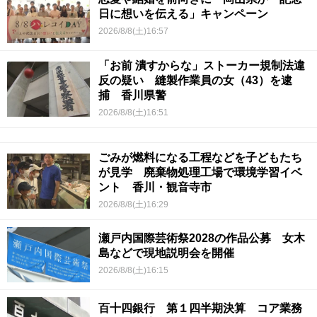
日に想いを伝える」キャンペーン
2026/8/8(土)16:57
「お前 潰すからな」ストーカー規制法違
反の疑い 縫製作業員の女（43）を逮
捕 香川県警
2026/8/8(土)16:51
ごみが燃料になる工程などを子どもたち
が見学 廃棄物処理工場で環境学習イベ
ント 香川・観音寺市
2026/8/8(土)16:29
瀬戸内国際芸術祭2028の作品公募 女木
島などで現地説明会を開催
2026/8/8(土)16:15
百十四銀行 第１四半期決算 コア業務