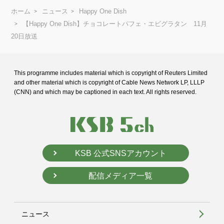
ホーム
ニュース
Happy One Dish
【Happy One Dish】チョコレートパフェ・エビグラタン 11月
20日放送
This programme includes material which is copyright of Reuters Limited
and
other material which is copyright of Cable News Network LP, LLLP
(CNN) and
which may be captioned in each text. All rights reserved.
KSB 公式SNSアカウント
配信メディア一覧
ニュース