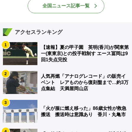
全国ニュース記事一覧
アクセスランキング
1
【速報】夏の甲子園 英明(香川)が関東第
一(東東京)との投手戦制す エース冨岡は9
回1失点完投
2
人気再燃「アナログレコード」の販売イ
ベント レアものから復刻盤まで…約3万
点集結 天満屋岡山店
3
「火が服に燃え移った」86歳女性が救急
搬送 搬送時は意識あり 香川・丸亀市
4