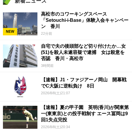
新着ニュース
高松市のコワーキングスペース
「Setouchi-i-Base」体験入会キャンペー
ン 香川
NEW
22分前
自宅で夫の後頭部など切り付けたか…女
(51)を殺人未遂容疑で逮捕 女は殺意を
否認 香川・高松市
3時間前
【速報】J1・ファジアーノ岡山 開幕戦
でC大阪に逆転負け 8日
2026/8/8(土)21:07
【速報】夏の甲子園 英明(香川)が関東第
一(東東京)との投手戦制す エース冨岡は9
回1失点完投
2026/8/8(土)20:34