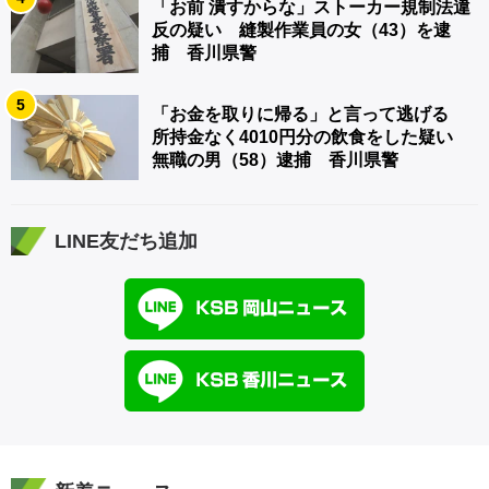
「お前 潰すからな」ストーカー規制法違
反の疑い 縫製作業員の女（43）を逮
捕 香川県警
5
「お金を取りに帰る」と言って逃げる
所持金なく4010円分の飲食をした疑い
無職の男（58）逮捕 香川県警
LINE友だち追加