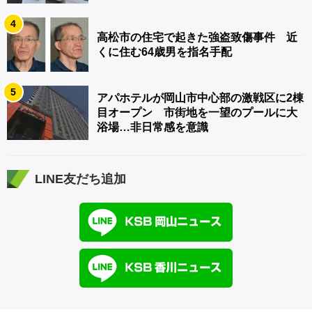
4
高松市の住宅で起きた強盗致傷事件 近
くに住む64歳男を指名手配
5
アパホテルが岡山市中心部の激戦区に2棟
目オープン 市街地を一望のプールに大
浴場…非日常感を意識
LINE友だち追加