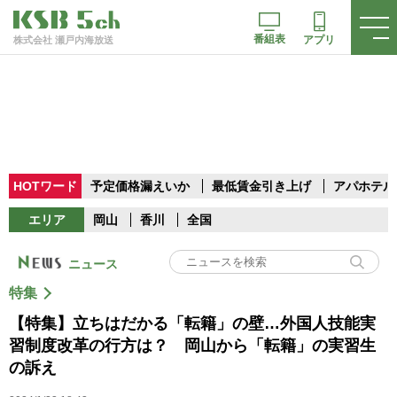
番組表
アプリ
株式会社 瀬戸内海放送
HOTワード
予定価格漏えいか
最低賃金引き上げ
アパホテル
エリア
岡山
香川
全国
ニュース
特集
【特集】立ちはだかる「転籍」の壁…外国人技能実
習制度改革の行方は？ 岡山から「転籍」の実習生
の訴え