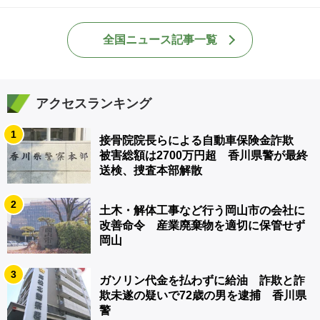
全国ニュース記事一覧
アクセスランキング
1
接骨院院長らによる自動車保険金詐欺
被害総額は2700万円超 香川県警が最終
送検、捜査本部解散
2
土木・解体工事など行う岡山市の会社に
改善命令 産業廃棄物を適切に保管せず
岡山
3
ガソリン代金を払わずに給油 詐欺と詐
欺未遂の疑いで72歳の男を逮捕 香川県
警