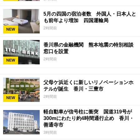
5月の四国の宿泊者数 外国人・日本人と
も前年より増加 四国運輸局
2時間前
NEW
香川県の金融機関 熊本地震の特別相談
窓口を設置
2時間前
NEW
父母ケ浜近くに新しいリノベーションホ
テルが誕生 香川・三豊市
2時間前
NEW
軽自動車が信号柱に衝突 国道319号が
300mにわたり約4時間通行止め 香川・
善通寺市
3時間前