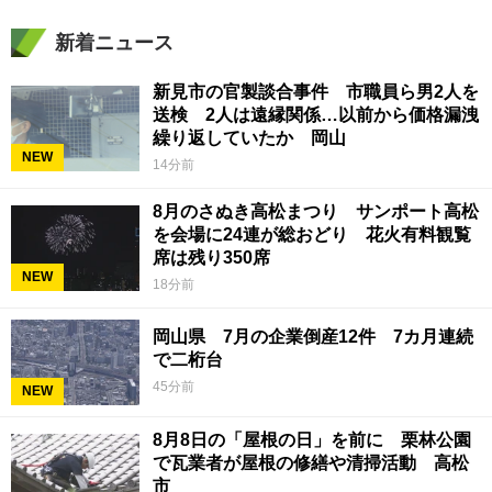
新着ニュース
新見市の官製談合事件 市職員ら男2人を
送検 2人は遠縁関係…以前から価格漏洩
繰り返していたか 岡山
NEW
14分前
8月のさぬき高松まつり サンポート高松
を会場に24連が総おどり 花火有料観覧
席は残り350席
NEW
18分前
岡山県 7月の企業倒産12件 7カ月連続
で二桁台
45分前
NEW
8月8日の「屋根の日」を前に 栗林公園
で瓦業者が屋根の修繕や清掃活動 高松
市