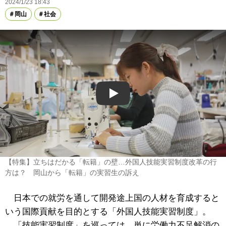
2024/1/23 18:43
岡山
社会
Play
【特集】立ちはだかる「転籍」の壁…外国人技能実習制度改革の行
方は？ 岡山から「転籍」の実習生の訴え
日本での就労を通して開発途上国の人材を育成すると
いう国際貢献を目的とする「外国人技能実習制度」。
「技能実習制度」を巡っては、単に労働力不足解消の