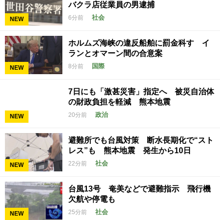
バクラ店従業員の男逮捕
社会
6分前
NEW
ホルムズ海峡の違反船舶に罰金科す イ
ランとオマーン間の合意案
国際
8分前
NEW
7日にも「激甚災害」指定へ 被災自治体
の財政負担を軽減 熊本地震
政治
20分前
NEW
避難所でも台風対策 断水長期化で“スト
レス”も 熊本地震 発生から10日
社会
22分前
NEW
台風13号 奄美などで避難指示 飛行機
欠航や停電も
社会
25分前
NEW