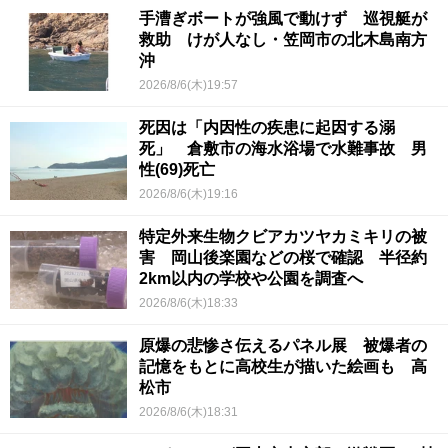
手漕ぎボートが強風で動けず 巡視艇が
救助 けが人なし・笠岡市の北木島南方
沖
2026/8/6(木)19:57
死因は「内因性の疾患に起因する溺
死」 倉敷市の海水浴場で水難事故 男
性(69)死亡
2026/8/6(木)19:16
特定外来生物クビアカツヤカミキリの被
害 岡山後楽園などの桜で確認 半径約
2km以内の学校や公園を調査へ
2026/8/6(木)18:33
原爆の悲惨さ伝えるパネル展 被爆者の
記憶をもとに高校生が描いた絵画も 高
松市
2026/8/6(木)18:31