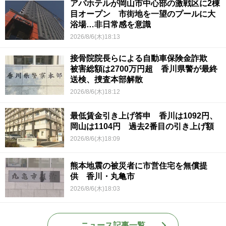
アパホテルが岡山市中心部の激戦区に2棟
目オープン 市街地を一望のプールに大
浴場…非日常感を意識
2026/8/6(木)18:13
接骨院院長らによる自動車保険金詐欺
被害総額は2700万円超 香川県警が最終
送検、捜査本部解散
2026/8/6(木)18:12
最低賃金引き上げ答申 香川は1092円、
岡山は1104円 過去2番目の引き上げ額
2026/8/6(木)18:09
熊本地震の被災者に市営住宅を無償提
供 香川・丸亀市
2026/8/6(木)18:03
ニュース記事一覧