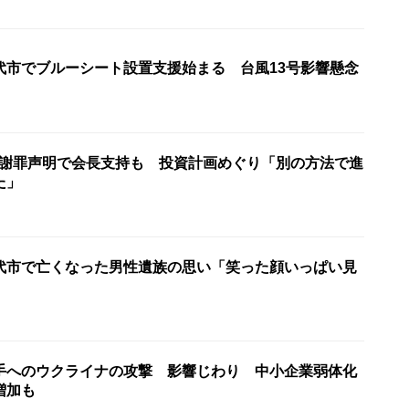
代市でブルーシート設置支援始まる 台風13号影響懸念
会 謝罪声明で会長支持も 投資計画めぐり「別の方法で進
た」
代市で亡くなった男性遺族の思い「笑った顔いっぱい見
手へのウクライナの攻撃 影響じわり 中小企業弱体化
増加も