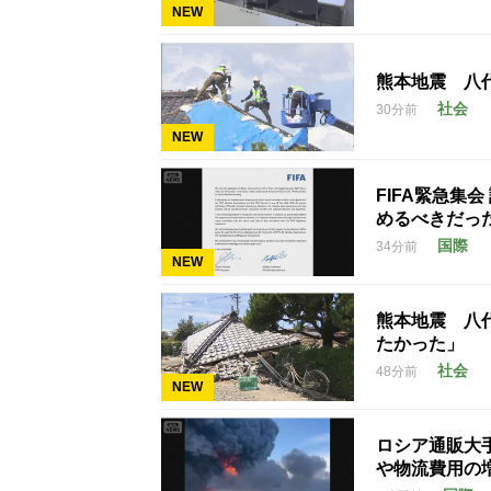
NEW
熊本地震 八
社会
30分前
NEW
FIFA緊急集
めるべきだっ
国際
34分前
NEW
熊本地震 八
たかった」
社会
48分前
NEW
ロシア通販大
や物流費用の