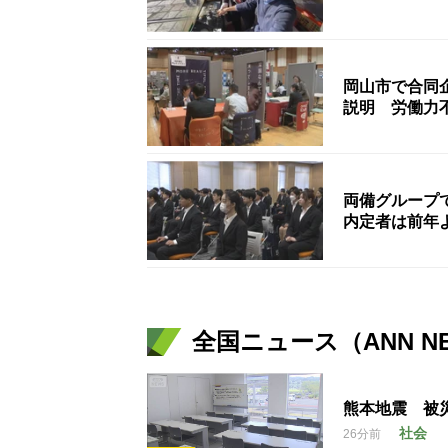
岡山市で合同
説明 労働力
両備グループ
内定者は前年
全国ニュース（ANN N
熊本地震 被
社会
26分前