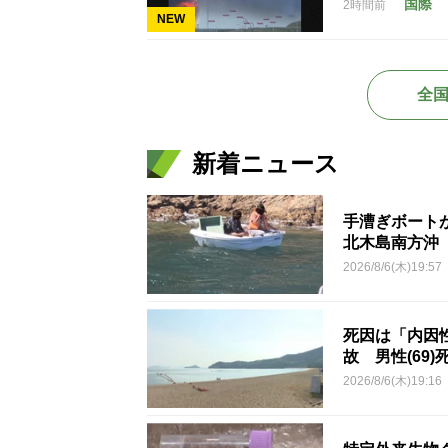
国際
2時間前
NEW
全
新着ニュース
手漕ぎボート
北木島南方沖
2026/8/6(木)19:57
死因は「内因
故 男性(69)
2026/8/6(木)19:16