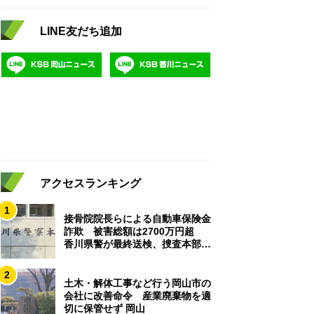
LINE友だち追加
アクセスランキング
1
接骨院院長らによる自動車保険金
詐欺 被害総額は2700万円超
香川県警が最終送検、捜査本部解
散
2
土木・解体工事など行う岡山市の
会社に改善命令 産業廃棄物を適
切に保管せず 岡山