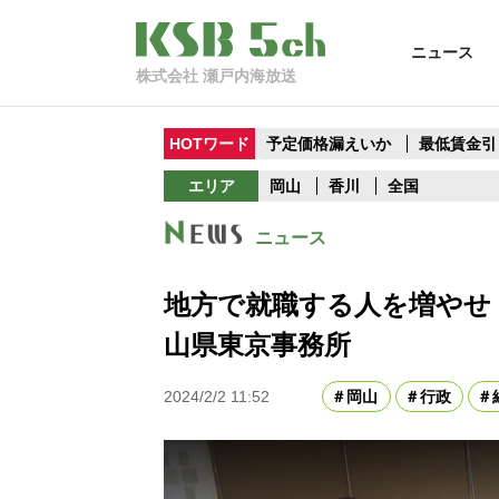
ニュース
株式会社 瀬戸内海放送
HOTワード
予定価格漏えいか
最低賃金引
エリア
岡山
香川
全国
ニュース
地方で就職する人を増やせ
山県東京事務所
2024/2/2 11:52
岡山
行政