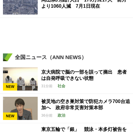
より1060人減 7月1日現在
全国ニュース（ANN NEWS）
京大病院で脳の一部を誤って摘出 患者
は自発呼吸できない状態
社会
31分前
NEW
被災地の空き巣対策で防犯カメラ700台追
加へ 政府非常災害対策本部
政治
36分前
NEW
東京五輪で「銀」 競泳・本多灯被告を