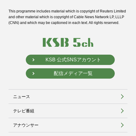
This programme includes material which is copyright of Reuters Limited
and
other material which is copyright of Cable News Network LP, LLLP
(CNN) and
which may be captioned in each text. All rights reserved.
KSB 公式SNSアカウント
配信メディア一覧
ニュース
テレビ番組
アナウンサー