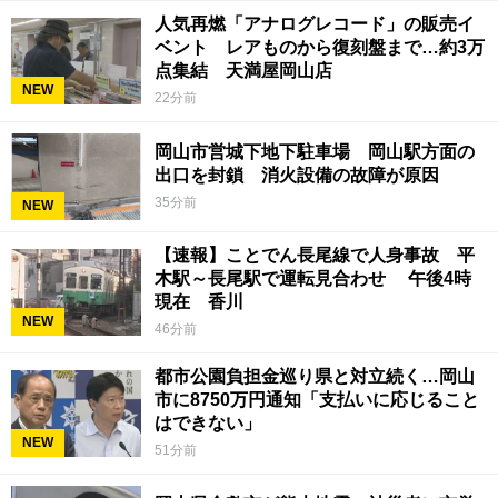
人気再燃「アナログレコード」の販売イ
ベント レアものから復刻盤まで…約3万
点集結 天満屋岡山店
NEW
22分前
岡山市営城下地下駐車場 岡山駅方面の
出口を封鎖 消火設備の故障が原因
35分前
NEW
【速報】ことでん長尾線で人身事故 平
木駅～長尾駅で運転見合わせ 午後4時
現在 香川
NEW
46分前
都市公園負担金巡り県と対立続く…岡山
市に8750万円通知「支払いに応じること
はできない」
NEW
51分前