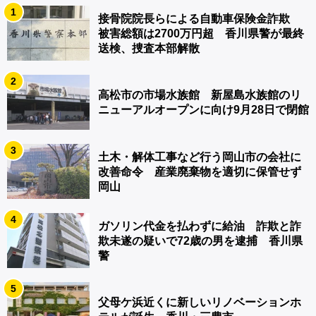
1
接骨院院長らによる自動車保険金詐欺
被害総額は2700万円超 香川県警が最終
送検、捜査本部解散
2
高松市の市場水族館 新屋島水族館のリ
ニューアルオープンに向け9月28日で閉館
3
土木・解体工事など行う岡山市の会社に
改善命令 産業廃棄物を適切に保管せず
岡山
4
ガソリン代金を払わずに給油 詐欺と詐
欺未遂の疑いで72歳の男を逮捕 香川県
警
5
父母ケ浜近くに新しいリノベーションホ