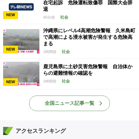
在宅起訴 危険運転致傷罪 国際大会辞
退
NEW
社会
40分前
沖縄県にレベル4高潮危険警報 久米島町
で高潮による浸水被害が発生する危険高
まる
NEW
社会
1時間前
鹿児島県に土砂災害危険警報 自治体か
らの避難情報の確認を
社会
1時間前
NEW
全国ニュース記事一覧
アクセスランキング