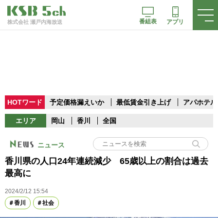
番組表
アプリ
株式会社 瀬戸内海放送
HOTワード
予定価格漏えいか
最低賃金引き上げ
アパホテル
エリア
岡山
香川
全国
ニュース
香川県の人口24年連続減少 65歳以上の割合は過去
最高に
2024/2/12 15:54
香川
社会