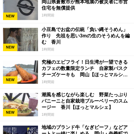
岡山県倉敷市が熊本地震の被災者に市営
住宅を無償提供
1時間前
NEW
小豆島でお盆の伝統「負い縄そうめん」
作り 先祖を思い3mの生のそうめんを編
む 香川
NEW
1時間前
究極のエビフライ！日生湾が一望できる
カフェの数量限定ランチ 自家製バスク
チーズケーキも 岡山【ほっとマルシ
NEW
ェ】
1時間前
潮風を感じながら楽しむ 野菜たっぷり
パニーニと自家栽培ブルーベリーのスム
ージー 香川【ほっとマルシェ】
NEW
1時間前
地域のブランド牛「なぎビーフ」などア
ートと一緒に楽しめる 岡山・奈義町で