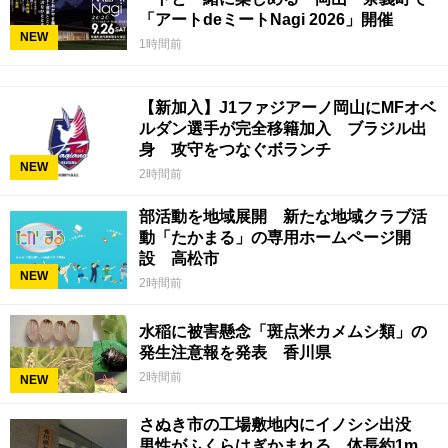
「アートdeミートNagi 2026」開催
NEW
1時間前
【新加入】J1ファジアーノ岡山にMFオベ
ルダン選手が完全移籍加入 ブラジル出
身 攻守をつなぐボランチ
NEW
2時間前
部活動を地域展開 新たな地域クラブ活
動「たかまる」の専用ホームページ開
設 高松市
NEW
2時間前
水稲に被害懸念「斑点米カメムシ類」の
発生注意報を発表 香川県
2時間前
NEW
さぬき市の工場敷地内にイノシシ出没
男性がふくらはぎかまれる 体長約1m