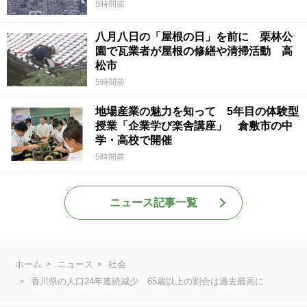
5時間前
八月八日の「屋根の日」を前に 栗林公
園で瓦業者が屋根の修繕や清掃活動 高
松市
5時間前
地場産業の魅力を知って 5年目の体験型
授業「企業学び楽舎講座」 倉敷市の中
学・高校で開催
5時間前
ニュース記事一覧
ホーム
ニュース
社会
香川県の人口24年連続減少 65歳以上の割合は過去最高に