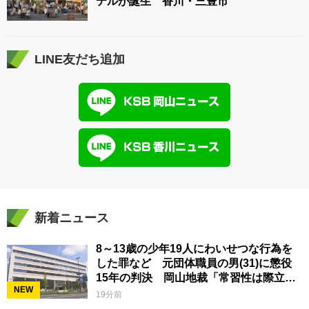
テルが誕生 香川・三豊市
LINE友だち追加
新着ニュース
8～13歳の少年19人にわいせつな行為を
した罪など 元団体職員の男(31)に懲役
15年の判決 岡山地裁「常習性は際立っ
NEW
ていて被害結果も非常に重い」
19分前