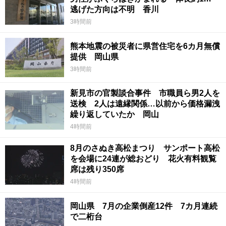
逃げた方向は不明 香川
3時間前
熊本地震の被災者に県営住宅を6カ月無償
提供 岡山県
3時間前
新見市の官製談合事件 市職員ら男2人を
送検 2人は遠縁関係…以前から価格漏洩
繰り返していたか 岡山
4時間前
8月のさぬき高松まつり サンポート高松
を会場に24連が総おどり 花火有料観覧
席は残り350席
4時間前
岡山県 7月の企業倒産12件 7カ月連続
で二桁台