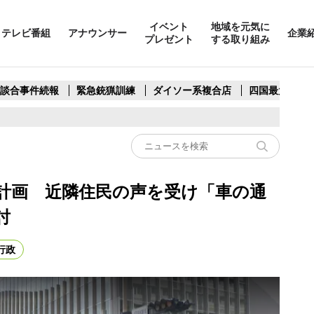
イベント
地域を元気に
テレビ番組
アナウンサー
企業
プレゼント
する取り組み
製談合事件続報
緊急銃猟訓練
ダイソー系複合店
四国最大スリ
計画 近隣住民の声を受け「車の通
討
行政