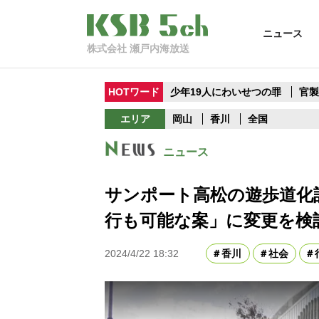
ニュース
株式会社 瀬戸内海放送
HOTワード
少年19人にわいせつの罪
官
エリア
岡山
香川
全国
ニュース
サンポート高松の遊歩道化
行も可能な案」に変更を検
2024/4/22 18:32
香川
社会