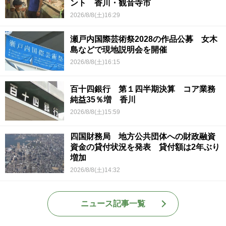
ント 香川・観音寺市
2026/8/8(土)16:29
瀬戸内国際芸術祭2028の作品公募 女木
島などで現地説明会を開催
2026/8/8(土)16:15
百十四銀行 第１四半期決算 コア業務
純益35％増 香川
2026/8/8(土)15:59
四国財務局 地方公共団体への財政融資
資金の貸付状況を発表 貸付額は2年ぶり
増加
2026/8/8(土)14:32
ニュース記事一覧