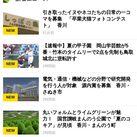
引き取ったイヌやネコたちの日常の一コ
マを募集 「卒業犬猫フォトコンテス
ト」 香川
NEW
41分前
【速報中】夏の甲子園 岡山学芸館が5
番・竹本のタイムリーで2点を先制も鳥取
城北に逆転許す
NEW
1時間前
電気・通信・機械などの分野で研究開発
を行う人が対象 源内賞を募集 香川・
さぬき市
NEW
2時間前
丸いフォルムとライムグリーンが魅
力！ 国営讃岐まんのう公園で「夏のコ
キア」が見頃 香川・まんのう町
NEW
2時間前