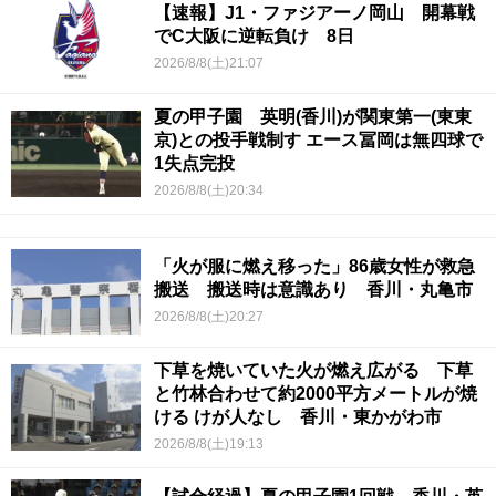
【速報】J1・ファジアーノ岡山 開幕戦
でC大阪に逆転負け 8日
2026/8/8(土)21:07
夏の甲子園 英明(香川)が関東第一(東東
京)との投手戦制す エース冨岡は無四球で
1失点完投
2026/8/8(土)20:34
「火が服に燃え移った」86歳女性が救急
搬送 搬送時は意識あり 香川・丸亀市
2026/8/8(土)20:27
下草を焼いていた火が燃え広がる 下草
と竹林合わせて約2000平方メートルが焼
ける けが人なし 香川・東かがわ市
2026/8/8(土)19:13