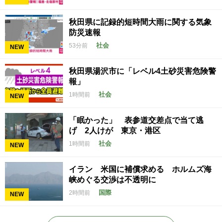
秋田県に記録的短時間大雨に関する気象
防災速報
社会
53分前
NEW
秋田県湯沢市に「レベル4土砂災害危険警
報」
社会
1時間前
NEW
「眠かった」 表参道交差点で当て逃
げ 2人けが 東京・港区
社会
1時間前
NEW
イラン 米国に補償求める ホルムズ海
峡めぐる交渉は不透明に
国際
2時間前
NEW