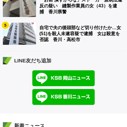
反の疑い 縫製作業員の女（43）を逮
捕 香川県警
5
自宅で夫の後頭部など切り付けたか…女
(51)を殺人未遂容疑で逮捕 女は殺意を
否認 香川・高松市
LINE友だち追加
新着ニュース