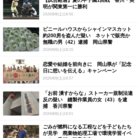
【試合経過】夏の甲子園1回戦 香川・英
明が関東第一に勝利
2026/8/8(土)18:50
ビニールハウスからシャインマスカット
約200房を盗んだ疑い ネットで販売か
無職の男（42）逮捕 岡山県警
2026/8/8(土)18:15
恋愛や結婚を前向きに 岡山県が「記念
日に想いを伝える」キャンペーン
2026/8/8(土)16:57
「お前 潰すからな」ストーカー規制法違
反の疑い 縫製作業員の女（43）を逮
捕 香川県警
2026/8/8(土)16:51
ごみが燃料になる工程などを子どもたち
が見学 廃棄物処理工場で環境学習イベ