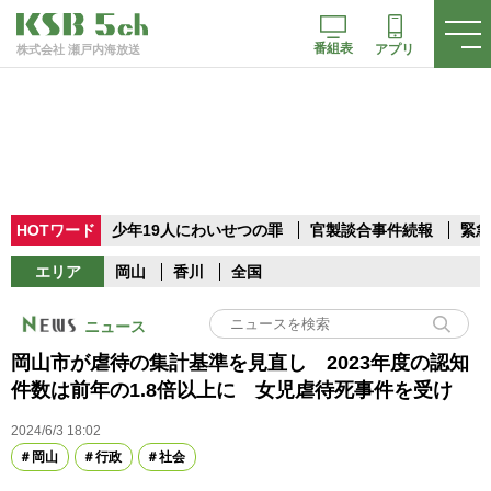
番組表
アプリ
株式会社 瀬戸内海放送
HOTワード
少年19人にわいせつの罪
官製談合事件続報
緊急
エリア
岡山
香川
全国
ニュース
岡山市が虐待の集計基準を見直し 2023年度の認知
件数は前年の1.8倍以上に 女児虐待死事件を受け
2024/6/3 18:02
岡山
行政
社会