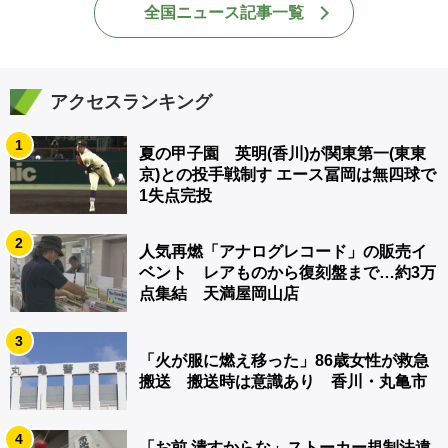
全国ニュース記事一覧
アクセスランキング
1
夏の甲子園 英明(香川)が関東第一(東東
京)との投手戦制す エース冨岡は無四球で
1失点完投
2
人気再燃「アナログレコード」の販売イ
ベント レアものから復刻盤まで…約3万
点集結 天満屋岡山店
3
「火が服に燃え移った」86歳女性が救急
搬送 搬送時は意識あり 香川・丸亀市
4
「お前 潰すからな」ストーカー規制法違