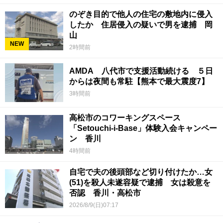
のぞき目的で他人の住宅の敷地内に侵入
したか 住居侵入の疑いで男を逮捕 岡
山
NEW
2時間前
AMDA 八代市で支援活動続ける ５日
からは夜間も常駐【熊本で最大震度7】
3時間前
高松市のコワーキングスペース
「Setouchi-i-Base」体験入会キャンペー
ン 香川
4時間前
自宅で夫の後頭部など切り付けたか…女
(51)を殺人未遂容疑で逮捕 女は殺意を
否認 香川・高松市
2026/8/9(日)07:17