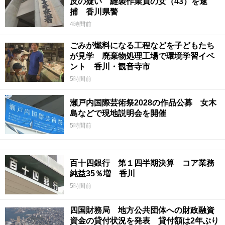
反の疑い 縫製作業員の女（43）を逮
捕 香川県警
4時間前
ごみが燃料になる工程などを子どもたち
が見学 廃棄物処理工場で環境学習イベ
ント 香川・観音寺市
5時間前
瀬戸内国際芸術祭2028の作品公募 女木
島などで現地説明会を開催
5時間前
百十四銀行 第１四半期決算 コア業務
純益35％増 香川
5時間前
四国財務局 地方公共団体への財政融資
資金の貸付状況を発表 貸付額は2年ぶり