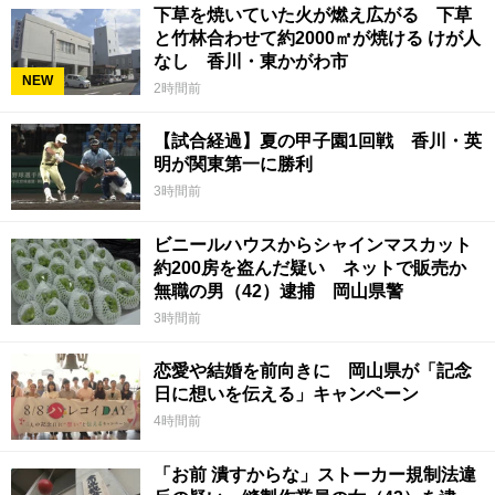
下草を焼いていた火が燃え広がる 下草
と竹林合わせて約2000㎡が焼ける けが人
なし 香川・東かがわ市
NEW
2時間前
【試合経過】夏の甲子園1回戦 香川・英
明が関東第一に勝利
3時間前
ビニールハウスからシャインマスカット
約200房を盗んだ疑い ネットで販売か
無職の男（42）逮捕 岡山県警
3時間前
恋愛や結婚を前向きに 岡山県が「記念
日に想いを伝える」キャンペーン
4時間前
「お前 潰すからな」ストーカー規制法違