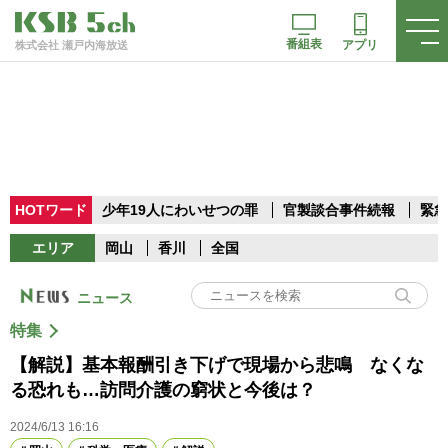
番組表
アプリ
株式会社 瀬戸内海放送
HOTワード
少年19人にわいせつの罪
官製談合事件続報
緊急
エリア
岡山
香川
全国
ニュース
特集
【解説】基本報酬引き下げで現場から悲鳴 なくな
る恐れも…訪問介護の窮状と今後は？
2024/6/13 16:16