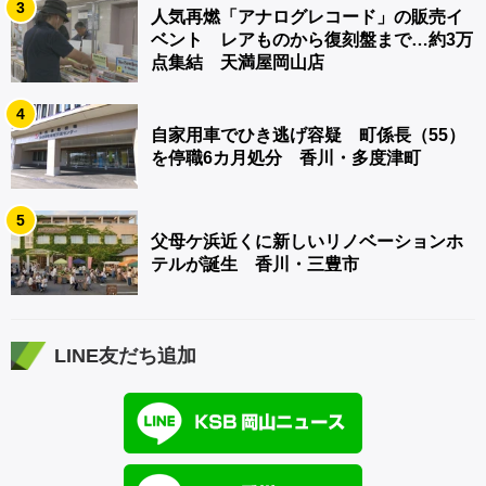
3
人気再燃「アナログレコード」の販売イ
ベント レアものから復刻盤まで…約3万
点集結 天満屋岡山店
4
自家用車でひき逃げ容疑 町係長（55）
を停職6カ月処分 香川・多度津町
5
父母ケ浜近くに新しいリノベーションホ
テルが誕生 香川・三豊市
LINE友だち追加