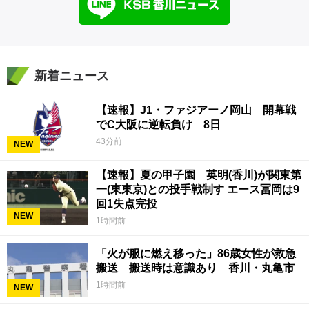
新着ニュース
【速報】J1・ファジアーノ岡山 開幕戦
でC大阪に逆転負け 8日
43分前
NEW
【速報】夏の甲子園 英明(香川)が関東第
一(東東京)との投手戦制す エース冨岡は9
回1失点完投
NEW
1時間前
「火が服に燃え移った」86歳女性が救急
搬送 搬送時は意識あり 香川・丸亀市
1時間前
NEW