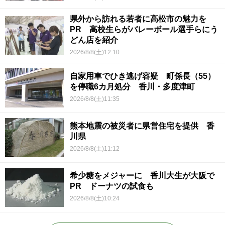
県外から訪れる若者に高松市の魅力を
PR 高校生らがバレーボール選手らにう
どん店を紹介
2026/8/8(土)12:10
自家用車でひき逃げ容疑 町係長（55）
を停職6カ月処分 香川・多度津町
2026/8/8(土)11:35
熊本地震の被災者に県営住宅を提供 香
川県
2026/8/8(土)11:12
希少糖をメジャーに 香川大生が大阪で
PR ドーナツの試食も
2026/8/8(土)10:24