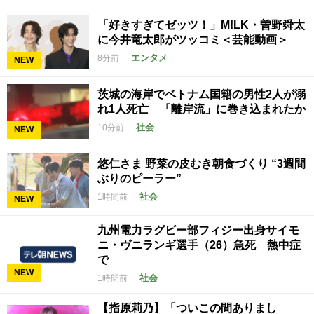
「好きすぎてゼッツ！」M!LK・曽野舜太
に今井竜太郎がツッコミ＜芸能動画＞
エンタメ
8分前
NEW
茨城の海岸でベトナム国籍の男性2人が溺
れ1人死亡 「離岸流」に巻き込まれたか
社会
10分前
NEW
悠仁さま 野菜の皮むき朝食づくり “3週間
ぶりのピーラー”
社会
1時間前
NEW
九州電力ラグビー部フィジー出身サイモ
ニ・ヴニランギ選手（26）急死 熱中症
で
NEW
社会
1時間前
【指原莉乃】「ついこの間ありまし