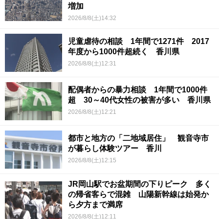
増加
2026/8/8(土)14:32
児童虐待の相談 1年間で1271件 2017
年度から1000件超続く 香川県
2026/8/8(土)12:31
配偶者からの暴力相談 1年間で1000件
超 30～40代女性の被害が多い 香川県
2026/8/8(土)12:21
都市と地方の「二地域居住」 観音寺市
が暮らし体験ツアー 香川
2026/8/8(土)12:15
JR岡山駅でお盆期間の下りピーク 多く
の帰省客らで混雑 山陽新幹線は始発か
ら夕方まで満席
2026/8/8(土)12:11