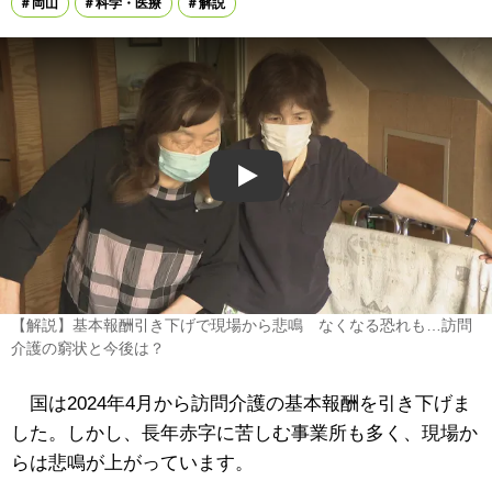
岡山
科学・医療
解説
Play
【解説】基本報酬引き下げで現場から悲鳴 なくなる恐れも…訪問
介護の窮状と今後は？
国は2024年4月から訪問介護の基本報酬を引き下げま
した。しかし、長年赤字に苦しむ事業所も多く、現場か
らは悲鳴が上がっています。