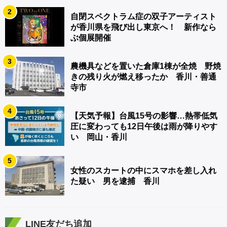
2
自閉スペクトラム症の双子アーティスト
が香川県を飛び出し東京へ！ 新作なら
ぶ個展開催
3
農機具などを置いた倉庫1棟が全焼 野焼
きの残り火が燃え移ったか 香川・善通
寺市
4
【天気予報】台風15号の影響…熱帯低気
圧に変わっても12日午後は雨が降りやす
い 岡山・香川
5
女性のスカートの中にスマホを差し入れ
た疑い 男を逮捕 香川
LINE友だち追加