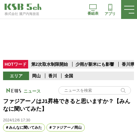
番組表
アプリ
株式会社 瀬戸内海放送
HOTワード
第2次取水制限開始
少雨が新米にも影響
香川県
エリア
岡山
香川
全国
ニュース
ファジアーノはJ1昇格できると思いますか？【みん
なに聞いてみた】
2024/12/6 17:30
みんなに聞いてみた
ファジアーノ岡山