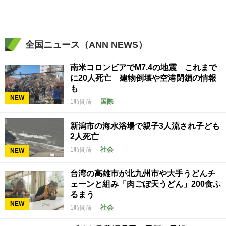
全国ニュース（ANN NEWS）
南米コロンビアでM7.4の地震 これまで
に20人死亡 建物倒壊や空港閉鎖の情報
も
NEW
国際
1時間前
新潟市の海水浴場で親子3人流され子ども
2人死亡
社会
1時間前
NEW
台湾の高雄市が北九州市や大手うどんチ
ェーンと組み「肉ごぼ天うどん」200食ふ
るまう
NEW
社会
1時間前