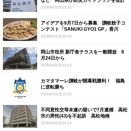
など 岡山県が防災ガイドブックを改訂
2026/8/10(月)16:32
アイデアを9月7日から募集 讃岐餃子コ
ンテスト「SANUKI GYO1 GP」香川
2026/8/10(月)16:29
岡山市役所 新庁舎テラスを一般開放 8
月24日から
2026/8/10(月)16:18
カマタマーレ讃岐が開幕戦勝利！ 福島
に逆転勝ち
2026/8/10(月)16:15
不同意性交等未遂の疑いで7月逮捕 高松
市の男性(43)を不起訴 高松地検
2026/8/10(月)16:13