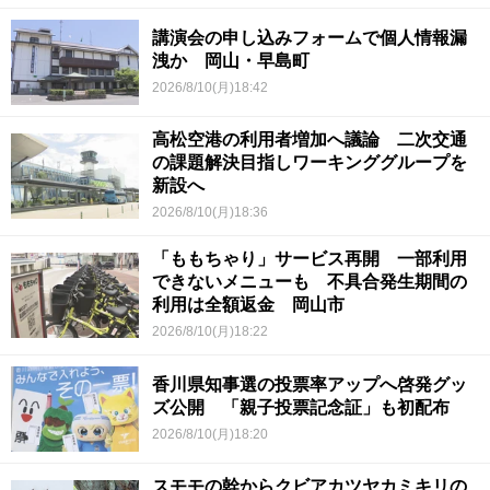
講演会の申し込みフォームで個人情報漏
洩か 岡山・早島町
2026/8/10(月)18:42
高松空港の利用者増加へ議論 二次交通
の課題解決目指しワーキンググループを
新設へ
2026/8/10(月)18:36
「ももちゃり」サービス再開 一部利用
できないメニューも 不具合発生期間の
利用は全額返金 岡山市
2026/8/10(月)18:22
香川県知事選の投票率アップへ啓発グッ
ズ公開 「親子投票記念証」も初配布
2026/8/10(月)18:20
スモモの幹からクビアカツヤカミキリの