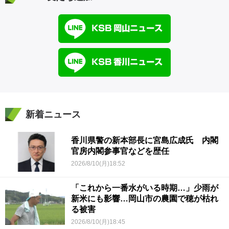
新着ニュース
香川県警の新本部長に宮島広成氏 内閣
官房内閣参事官などを歴任
2026/8/10(月)18:52
「これから一番水がいる時期…」少雨が
新米にも影響…岡山市の農園で穂が枯れ
る被害
2026/8/10(月)18:45