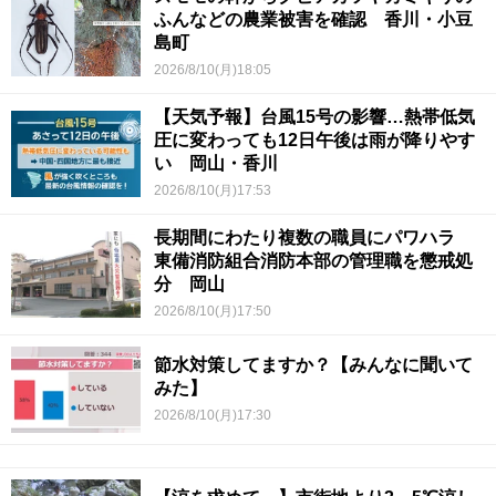
ふんなどの農業被害を確認 香川・小豆
島町
2026/8/10(月)18:05
【天気予報】台風15号の影響…熱帯低気
圧に変わっても12日午後は雨が降りやす
い 岡山・香川
2026/8/10(月)17:53
長期間にわたり複数の職員にパワハラ
東備消防組合消防本部の管理職を懲戒処
分 岡山
2026/8/10(月)17:50
節水対策してますか？【みんなに聞いて
みた】
2026/8/10(月)17:30