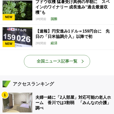
ブドウ収穫 猛暑受け異例の早朝に スペ
インのワイナリー 成長進み“過去最速収
穫”も
NEW
国際
1時間前
【速報】円安進み1ドル＝159円台に 先
日の「日米協調介入」以降で初
経済
2時間前
NEW
全国ニュース記事一覧
アクセスランキング
1
夫婦一緒に「2人部屋」対応可能の老人ホ
ーム 香川では3割弱 「みんなの介護」
調べ