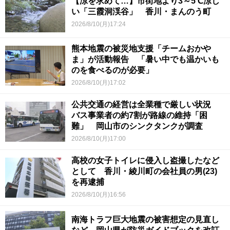
【涼を求めて…】市街地より3～5℃涼し
い「三霞洞渓谷」 香川・まんのう町
2026/8/10(月)17:24
熊本地震の被災地支援「チームおかや
ま」が活動報告 「暑い中でも温かいも
のを食べるのが必要」
2026/8/10(月)17:02
公共交通の経営は全業種で厳しい状況
バス事業者の約7割が路線の維持「困
難」 岡山市のシンクタンクが調査
2026/8/10(月)17:00
高校の女子トイレに侵入し盗撮したなど
として 香川・綾川町の会社員の男(23)
を再逮捕
2026/8/10(月)16:56
南海トラフ巨大地震の被害想定の見直し