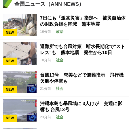
全国ニュース（ANN NEWS）
7日にも「激甚災害」指定へ 被災自治体
の財政負担を軽減 熊本地震
政治
16分前
NEW
避難所でも台風対策 断水長期化で“スト
レス”も 熊本地震 発生から10日
社会
18分前
NEW
台風13号 奄美などで避難指示 飛行機
欠航や停電も
社会
21分前
NEW
沖縄本島も暴風域に 3人けが 交通に影
響も 台風13号
社会
23分前
NEW