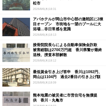
松市
2026/8/6(木)18:31
アパホテルが岡山市中心部の激戦区に2棟
目オープン 市街地を一望のプールに大
浴場…非日常感を意識
2026/8/6(木)18:13
接骨院院長らによる自動車保険金詐欺
被害総額は2700万円超 香川県警が最終
送検、捜査本部解散
2026/8/6(木)18:12
最低賃金引き上げ答申 香川は1092円、
岡山は1104円 過去2番目の引き上げ額
2026/8/6(木)18:09
熊本地震の被災者に市営住宅を無償提
供 香川・丸亀市