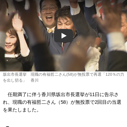
Play
坂出市長選挙 現職の有福哲二さん(58)が無投票で再選「120％の力
を出し切る」 香川
任期満了に伴う香川県坂出市長選挙が11日に告示さ
れ、現職の有福哲二さん（58）が無投票で2回目の当選
を果たしました。