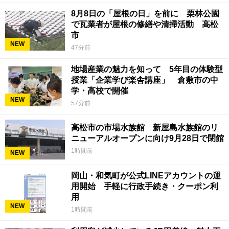
8月8日の「屋根の日」を前に 栗林公園
で瓦業者が屋根の修繕や清掃活動 高松
市
NEW
47分前
地場産業の魅力を知って 5年目の体験型
授業「企業学び楽舎講座」 倉敷市の中
学・高校で開催
NEW
57分前
高松市の市場水族館 新屋島水族館のリ
ニューアルオープンに向け9月28日で閉館
1時間前
NEW
岡山・和気町が公式LINEアカウントの運
用開始 手軽に行政手続き・クーポン利
用
NEW
1時間前