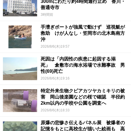
300mにわたり約4時間通行止め 香川・
善通寺市
3時間前
手漕ぎボートが強風で動けず 巡視艇が
救助 けが人なし・笠岡市の北木島南方
沖
2026/8/6(木)19:57
死因は「内因性の疾患に起因する溺
死」 倉敷市の海水浴場で水難事故 男
性(69)死亡
2026/8/6(木)19:16
特定外来生物クビアカツヤカミキリの被
害 岡山後楽園などの桜で確認 半径約
2km以内の学校や公園を調査へ
2026/8/6(木)18:33
原爆の悲惨さ伝えるパネル展 被爆者の
記憶をもとに高校生が描いた絵画も 高