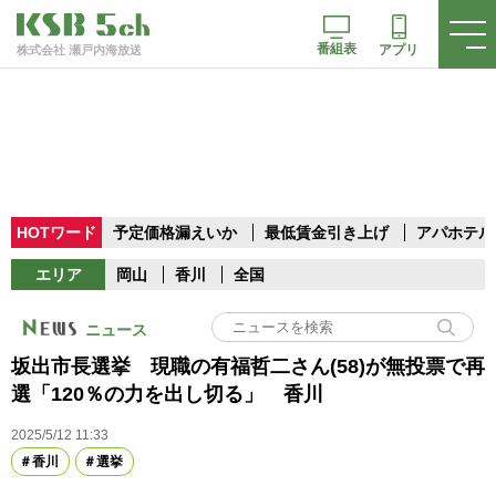
番組表
アプリ
株式会社 瀬戸内海放送
HOTワード
予定価格漏えいか
最低賃金引き上げ
アパホテル
エリア
岡山
香川
全国
ニュース
坂出市長選挙 現職の有福哲二さん(58)が無投票で再
選「120％の力を出し切る」 香川
2025/5/12 11:33
香川
選挙