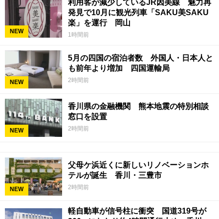
利用客が減少しているJR因美線 魅力再
発見で10月に観光列車「SAKU美SAKU
楽」を運行 岡山
NEW
1時間前
5月の四国の宿泊者数 外国人・日本人と
も前年より増加 四国運輸局
2時間前
NEW
香川県の金融機関 熊本地震の特別相談
窓口を設置
2時間前
NEW
父母ケ浜近くに新しいリノベーションホ
テルが誕生 香川・三豊市
2時間前
NEW
軽自動車が信号柱に衝突 国道319号が