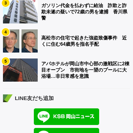
3
ガソリン代金を払わずに給油 詐欺と詐
欺未遂の疑いで72歳の男を逮捕 香川県
警
4
高松市の住宅で起きた強盗致傷事件 近
くに住む64歳男を指名手配
5
アパホテルが岡山市中心部の激戦区に2棟
目オープン 市街地を一望のプールに大
浴場…非日常感を意識
LINE友だち追加