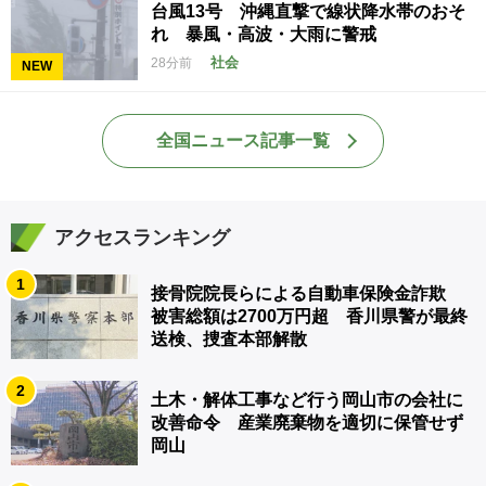
台風13号 沖縄直撃で線状降水帯のおそ
れ 暴風・高波・大雨に警戒
社会
28分前
NEW
全国ニュース記事一覧
アクセスランキング
1
接骨院院長らによる自動車保険金詐欺
被害総額は2700万円超 香川県警が最終
送検、捜査本部解散
2
土木・解体工事など行う岡山市の会社に
改善命令 産業廃棄物を適切に保管せず
岡山