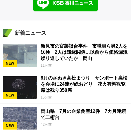
新着ニュース
新見市の官製談合事件 市職員ら男2人を
送検 2人は遠縁関係…以前から価格漏洩
繰り返していたか 岡山
NEW
11分前
8月のさぬき高松まつり サンポート高松
を会場に24連が総おどり 花火有料観覧
席は残り350席
NEW
15分前
岡山県 7月の企業倒産12件 7カ月連続
で二桁台
42分前
NEW