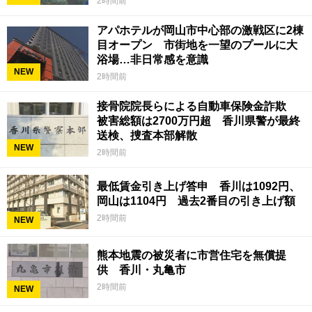
2時間前
アパホテルが岡山市中心部の激戦区に2棟
目オープン 市街地を一望のプールに大
浴場…非日常感を意識
NEW
2時間前
接骨院院長らによる自動車保険金詐欺
被害総額は2700万円超 香川県警が最終
送検、捜査本部解散
NEW
2時間前
最低賃金引き上げ答申 香川は1092円、
岡山は1104円 過去2番目の引き上げ額
2時間前
NEW
熊本地震の被災者に市営住宅を無償提
供 香川・丸亀市
2時間前
NEW