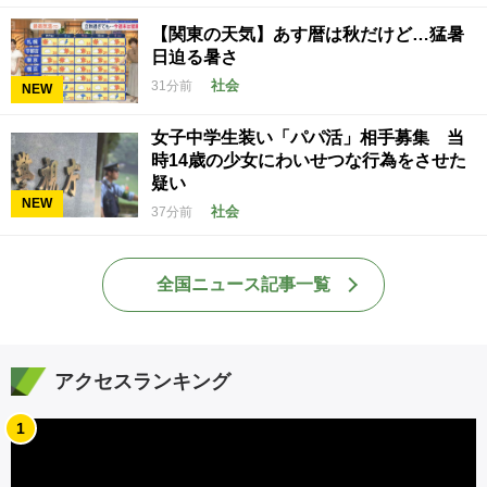
【関東の天気】あす暦は秋だけど…猛暑
日迫る暑さ
社会
31分前
NEW
女子中学生装い「パパ活」相手募集 当
時14歳の少女にわいせつな行為をさせた
疑い
NEW
社会
37分前
全国ニュース記事一覧
アクセスランキング
1