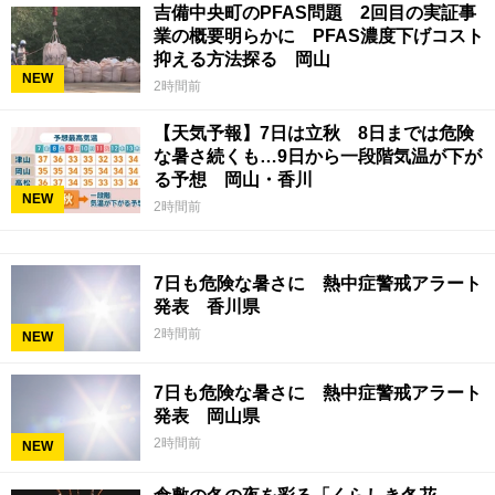
吉備中央町のPFAS問題 2回目の実証事
業の概要明らかに PFAS濃度下げコスト
抑える方法探る 岡山
NEW
2時間前
【天気予報】7日は立秋 8日までは危険
な暑さ続くも…9日から一段階気温が下が
る予想 岡山・香川
NEW
2時間前
7日も危険な暑さに 熱中症警戒アラート
発表 香川県
2時間前
NEW
7日も危険な暑さに 熱中症警戒アラート
発表 岡山県
2時間前
NEW