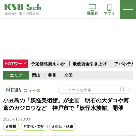
番組表
アプリ
株式会社 瀬戸内海放送
HOTワード
予定価格漏えいか
最低賃金引き上げ
アパホテル
エリア
岡山
香川
全国
ニュース
小豆島の「妖怪美術館」が企画 明石の大ダコや河
童のガジロウなど 神戸市で「妖怪水族館」開催
2025/7/16 13:03
香川
文化・芸術
生活・話題