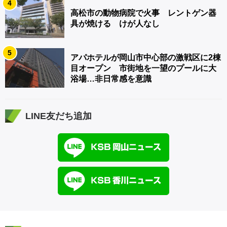
4
高松市の動物病院で火事 レントゲン器
具が焼ける けが人なし
5
アパホテルが岡山市中心部の激戦区に2棟
目オープン 市街地を一望のプールに大
浴場…非日常感を意識
LINE友だち追加