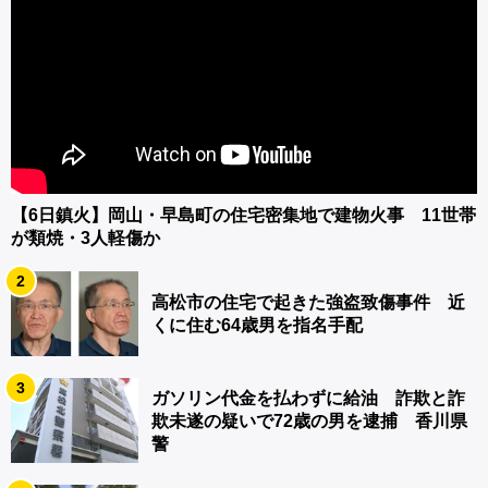
【6日鎮火】岡山・早島町の住宅密集地で建物火事 11世帯
が類焼・3人軽傷か
2
高松市の住宅で起きた強盗致傷事件 近
くに住む64歳男を指名手配
3
ガソリン代金を払わずに給油 詐欺と詐
欺未遂の疑いで72歳の男を逮捕 香川県
警