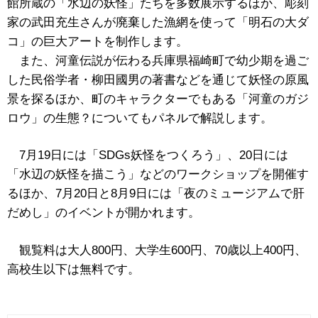
館所蔵の「水辺の妖怪」たちを多数展示するほか、彫刻
家の武田充生さんが廃棄した漁網を使って「明石の大ダ
コ」の巨大アートを制作します。
また、河童伝説が伝わる兵庫県福崎町で幼少期を過ご
した民俗学者・柳田國男の著書などを通じて妖怪の原風
景を探るほか、町のキャラクターでもある「河童のガジ
ロウ」の生態？についてもパネルで解説します。
7月19日には「SDGs妖怪をつくろう」、20日には
「水辺の妖怪を描こう」などのワークショップを開催す
るほか、7月20日と8月9日には「夜のミュージアムで肝
だめし」のイベントが開かれます。
観覧料は大人800円、大学生600円、70歳以上400円、
高校生以下は無料です。