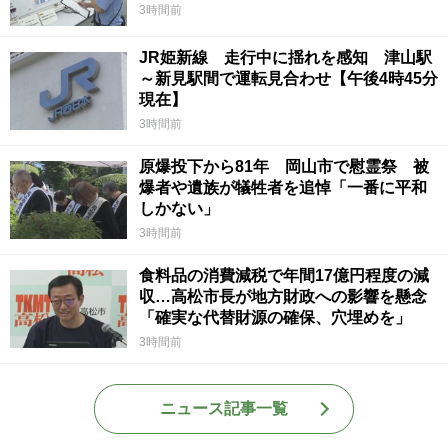
3時間前
JR姫新線 走行中に揺れを感知 津山駅
～新見駅間で運転見合わせ【午後4時45分
現在】
3時間前
原爆投下から81年 岡山市で慰霊祭 被
爆者や遺族が犠牲者を追悼「一番に平和
しかない」
3時間前
食料品の消費減税で年間17億円程度の減
収…高松市長が地方財政への影響を懸念
「確実な代替財源の確保、穴埋めを」
3時間前
ニュース記事一覧