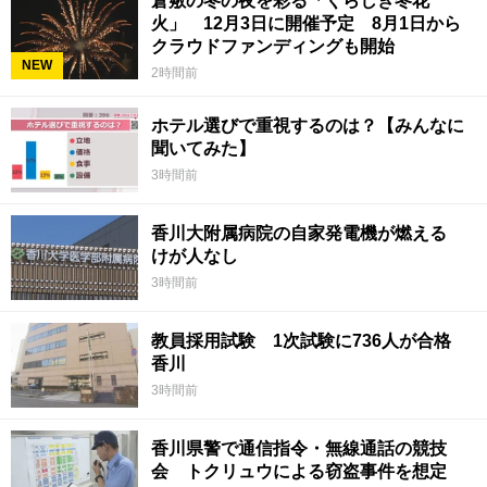
倉敷の冬の夜を彩る「くらしき冬花
火」 12月3日に開催予定 8月1日から
クラウドファンディングも開始
NEW
2時間前
ホテル選びで重視するのは？【みんなに
聞いてみた】
3時間前
香川大附属病院の自家発電機が燃える
けが人なし
3時間前
教員採用試験 1次試験に736人が合格
香川
3時間前
香川県警で通信指令・無線通話の競技
会 トクリュウによる窃盗事件を想定