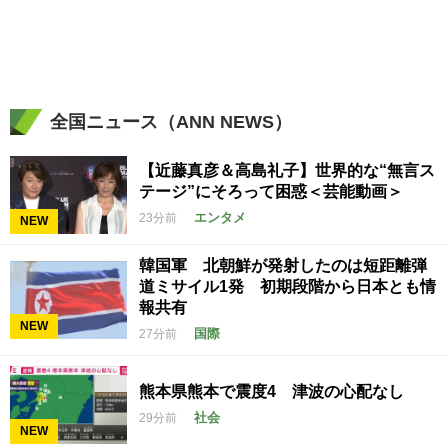
全国ニュース（ANN NEWS）
【近藤真彦＆高島礼子】世界的な“無言ス
テージ”にそろって困惑＜芸能動画＞
エンタメ
23分前
NEW
韓国軍 北朝鮮が発射したのは短距離弾
道ミサイル1発 初期段階から日本とも情
報共有
NEW
国際
27分前
熊本県熊本で震度4 津波の心配なし
社会
29分前
NEW