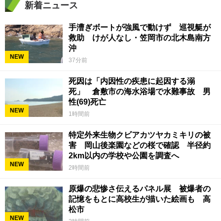
新着ニュース
手漕ぎボートが強風で動けず 巡視艇が
救助 けが人なし・笠岡市の北木島南方
沖
NEW
37分前
死因は「内因性の疾患に起因する溺
死」 倉敷市の海水浴場で水難事故 男
性(69)死亡
NEW
1時間前
特定外来生物クビアカツヤカミキリの被
害 岡山後楽園などの桜で確認 半径約
2km以内の学校や公園を調査へ
NEW
2時間前
原爆の悲惨さ伝えるパネル展 被爆者の
記憶をもとに高校生が描いた絵画も 高
松市
NEW