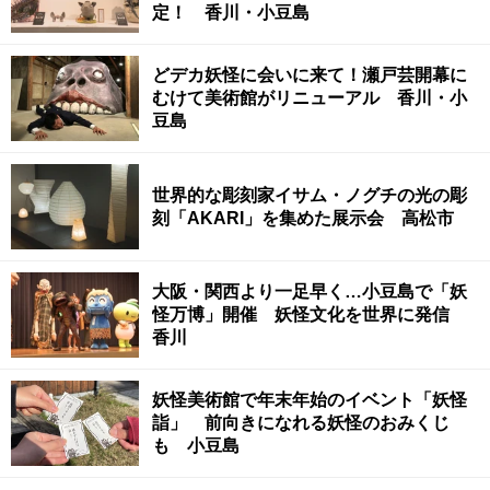
定！ 香川・小豆島
どデカ妖怪に会いに来て！瀬戸芸開幕に
むけて美術館がリニューアル 香川・小
豆島
世界的な彫刻家イサム・ノグチの光の彫
刻「AKARI」を集めた展示会 高松市
大阪・関西より一足早く…小豆島で「妖
怪万博」開催 妖怪文化を世界に発信
香川
妖怪美術館で年末年始のイベント「妖怪
詣」 前向きになれる妖怪のおみくじ
も 小豆島