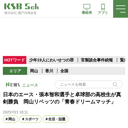
番組表
アプリ
株式会社 瀬戸内海放送
HOTワード
少年19人にわいせつの罪
官製談合事件続報
緊急
エリア
岡山
香川
全国
ニュース
日本のエース・張本智和選手と卓球部の高校生が真
剣勝負 岡山リベッツの「青春ドリームマッチ」
2025/7/21 18:11
岡山
スポーツ
生活・話題