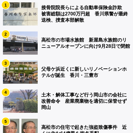
1
接骨院院長らによる自動車保険金詐欺
被害総額は2700万円超 香川県警が最終
送検、捜査本部解散
2
高松市の市場水族館 新屋島水族館のリ
ニューアルオープンに向け9月28日で閉館
3
父母ケ浜近くに新しいリノベーションホ
テルが誕生 香川・三豊市
4
土木・解体工事など行う岡山市の会社に
改善命令 産業廃棄物を適切に保管せず
岡山
5
高松市の住宅で起きた強盗致傷事件 近