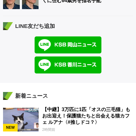
くに住む64歳男を指名手配
LINE友だち追加
新着ニュース
【中継】3万匹に1匹「オスの三毛猫」も
お出迎え！保護猫たちと出会える猫カフ
ェ ルアナ〈#推しドコ？〉
NEW
2時間前