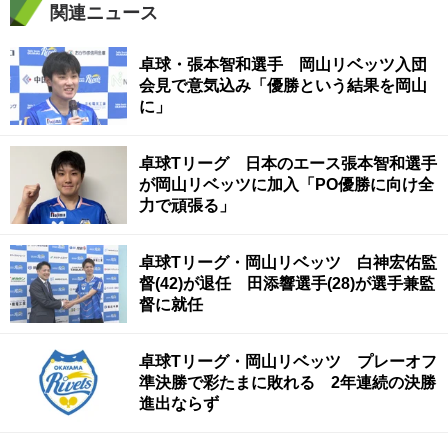
関連ニュース
卓球・張本智和選手 岡山リベッツ入団
会見で意気込み「優勝という結果を岡山
に」
卓球Tリーグ 日本のエース張本智和選手
が岡山リベッツに加入「PO優勝に向け全
力で頑張る」
卓球Tリーグ・岡山リベッツ 白神宏佑監
督(42)が退任 田添響選手(28)が選手兼監
督に就任
卓球Tリーグ・岡山リベッツ プレーオフ
準決勝で彩たまに敗れる 2年連続の決勝
進出ならず