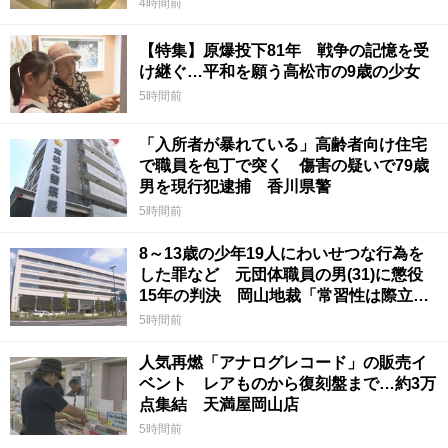
4時間前
【特集】原爆投下81年 戦争の記憶を受
け継ぐ…平和を願う高松市の9歳の少女
5時間前
「入所者が暴れている」高齢者向け住宅
で職員を包丁で突く 傷害の疑いで79歳
男を現行犯逮捕 香川県警
5時間前
8～13歳の少年19人にわいせつな行為を
した罪など 元団体職員の男(31)に懲役
15年の判決 岡山地裁「常習性は際立っ
ていて被害結果も非常に重い」
5時間前
人気再燃「アナログレコード」の販売イ
ベント レアものから復刻盤まで…約3万
点集結 天満屋岡山店
5時間前