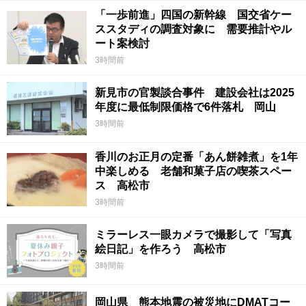
「一歩前進」四国の新幹線 国交省ケー
ススタディの調査対象に 需要推計やル
ート案検討
3時間前
新見市の官製談合事件 建設会社は2025
年度に最低制限価格で6件落札 岡山
3時間前
香川のお正月の定番「あん餅雑煮」を1年
中楽しめる 老舗和菓子店の喫茶スペー
ス 高松市
3時間前
ミラーレス一眼カメラで撮影して「写真
絵日記」を作ろう 高松市
3時間前
岡山県 熊本地震の被災地にDMATコー