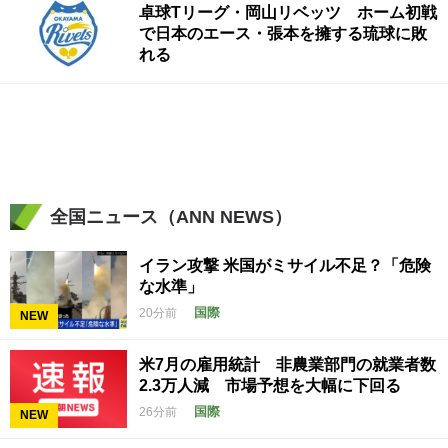
卓球Tリーグ・岡山リベッツ ホーム初戦
で日本のエース・張本を擁する琉球に敗
れる
全国ニュース（ANN NEWS）
イラン攻撃 米国がミサイル不足？「危険
な水準」
国際
20分前
NEW
米7月の雇用統計 非農業部門の就業者数
2.3万人減 市場予想を大幅に下回る
国際
26分前
NEW