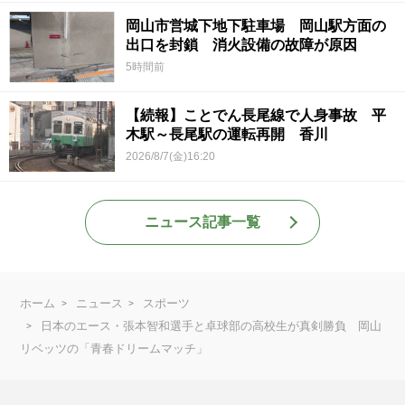
岡山市営城下地下駐車場 岡山駅方面の
出口を封鎖 消火設備の故障が原因
5時間前
【続報】ことでん長尾線で人身事故 平
木駅～長尾駅の運転再開 香川
2026/8/7(金)16:20
ニュース記事一覧
ホーム
ニュース
スポーツ
日本のエース・張本智和選手と卓球部の高校生が真剣勝負 岡山
リベッツの「青春ドリームマッチ」