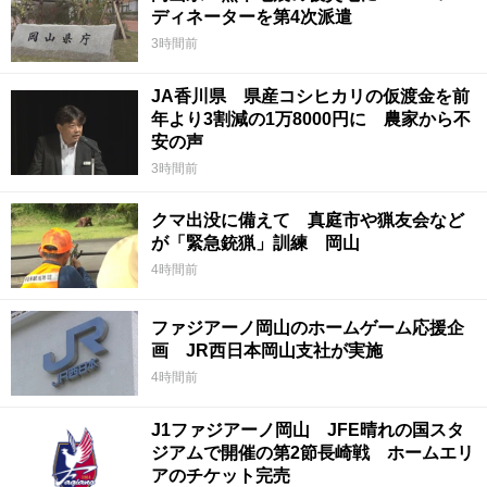
ディネーターを第4次派遣
3時間前
JA香川県 県産コシヒカリの仮渡金を前
年より3割減の1万8000円に 農家から不
安の声
3時間前
クマ出没に備えて 真庭市や猟友会など
が「緊急銃猟」訓練 岡山
4時間前
ファジアーノ岡山のホームゲーム応援企
画 JR西日本岡山支社が実施
4時間前
J1ファジアーノ岡山 JFE晴れの国スタ
ジアムで開催の第2節長崎戦 ホームエリ
アのチケット完売