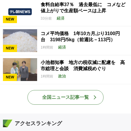
食料自給率37％ 過去最低に コメなど
値上がりで生産額ベースは上昇
経済
33分前
NEW
コメ平均価格 1年10カ月ぶり3100円
台 3198円/5kg（前週比－113円）
経済
1時間前
NEW
小池都知事 地方の税収減に配慮を 高
市総理と会談 消費減税めぐり
政治
1時間前
NEW
全国ニュース記事一覧
アクセスランキング