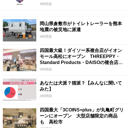
4時間前
岡山県倉敷市がトイレトレーラーを熊本
地震の被災地に派遣
4時間前
四国最大級！ダイソー系複合店がイオン
モール高松にオープン THREEPPY・
Standard Products・DAISOの複合店は
香川県初
4時間前
あなたは犬派？猫派？【みんなに聞いて
みた】
4時間前
四国最大「3COINS+plus」が丸亀町グリ
ーンにオープン 大型店舗限定の商品
も 高松市