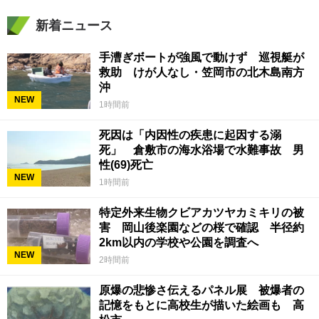
新着ニュース
手漕ぎボートが強風で動けず 巡視艇が
救助 けが人なし・笠岡市の北木島南方
沖
NEW
1時間前
死因は「内因性の疾患に起因する溺
死」 倉敷市の海水浴場で水難事故 男
性(69)死亡
NEW
1時間前
特定外来生物クビアカツヤカミキリの被
害 岡山後楽園などの桜で確認 半径約
2km以内の学校や公園を調査へ
NEW
2時間前
原爆の悲惨さ伝えるパネル展 被爆者の
記憶をもとに高校生が描いた絵画も 高