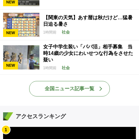
NEW
【関東の天気】あす暦は秋だけど…猛暑
日迫る暑さ
社会
1時間前
NEW
女子中学生装い「パパ活」相手募集 当
時14歳の少女にわいせつな行為をさせた
疑い
NEW
社会
1時間前
全国ニュース記事一覧
アクセスランキング
1