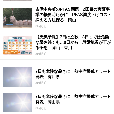
吉備中央町のPFAS問題 2回目の実証事
業の概要明らかに PFAS濃度下げコスト
抑える方法探る 岡山
3時間前
【天気予報】7日は立秋 8日までは危険
な暑さ続くも…9日から一段階気温が下が
る予想 岡山・香川
3時間前
7日も危険な暑さに 熱中症警戒アラート
発表 香川県
3時間前
7日も危険な暑さに 熱中症警戒アラート
発表 岡山県
3時間前