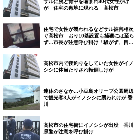
サルに腕と背中を噛まれ80代女性がけ
が 住宅の敷地に現れる 高松市
住宅で女性が襲われるなどサル被害相次
ぐ高松市 おり10基設置も捕獲には至ら
ず…市長が注意呼び掛け「騒がず、目を
そらして離れて」
高松市内で夜釣りをしていた女性がイノ
シシに体当たりされ転倒しけが
連休のさなか…小豆島オリーブ公園周辺
で観光客3人がイノシシに襲われけが 香
川
高松市の住宅街にイノシシが出没 香川
県警が注意を呼び掛け