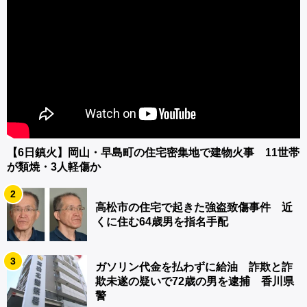
【6日鎮火】岡山・早島町の住宅密集地で建物火事 11世帯
が類焼・3人軽傷か
2
高松市の住宅で起きた強盗致傷事件 近
くに住む64歳男を指名手配
3
ガソリン代金を払わずに給油 詐欺と詐
欺未遂の疑いで72歳の男を逮捕 香川県
警