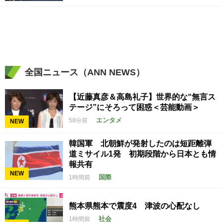
全国ニュース（ANN NEWS）
【近藤真彦＆高島礼子】世界的な“無言ス
テージ”にそろって困惑＜芸能動画＞
エンタメ
58分前
NEW
韓国軍 北朝鮮が発射したのは短距離弾
道ミサイル1発 初期段階から日本とも情
報共有
NEW
国際
1時間前
熊本県熊本で震度4 津波の心配なし
社会
1時間前