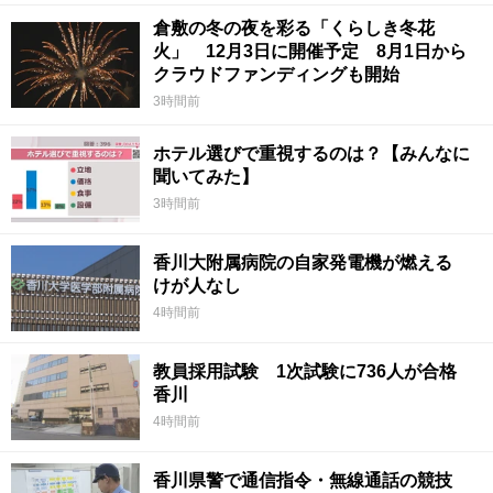
倉敷の冬の夜を彩る「くらしき冬花
火」 12月3日に開催予定 8月1日から
クラウドファンディングも開始
3時間前
ホテル選びで重視するのは？【みんなに
聞いてみた】
3時間前
香川大附属病院の自家発電機が燃える
けが人なし
4時間前
教員採用試験 1次試験に736人が合格
香川
4時間前
香川県警で通信指令・無線通話の競技