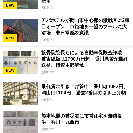
松市
NEW
2時間前
アパホテルが岡山市中心部の激戦区に2棟
目オープン 市街地を一望のプールに大
浴場…非日常感を意識
NEW
2時間前
接骨院院長らによる自動車保険金詐欺
被害総額は2700万円超 香川県警が最終
送検、捜査本部解散
NEW
2時間前
最低賃金引き上げ答申 香川は1092円、
岡山は1104円 過去2番目の引き上げ額
3時間前
熊本地震の被災者に市営住宅を無償提
供 香川・丸亀市
3時間前