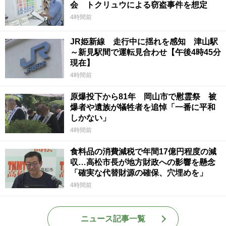
会 トクリュウによる窃盗事件を想定
4時間前
JR姫新線 走行中に揺れを感知 津山駅
～新見駅間で運転見合わせ【午後4時45分
現在】
4時間前
原爆投下から81年 岡山市で慰霊祭 被
爆者や遺族が犠牲者を追悼「一番に平和
しかない」
4時間前
食料品の消費減税で年間17億円程度の減
収…高松市長が地方財政への影響を懸念
「確実な代替財源の確保、穴埋めを」
4時間前
ニュース記事一覧