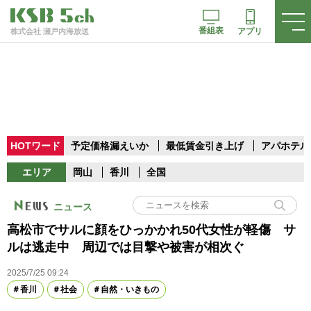
番組表
アプリ
株式会社 瀬戸内海放送
HOTワード
予定価格漏えいか
最低賃金引き上げ
アパホテル
エリア
岡山
香川
全国
ニュース
高松市でサルに顔をひっかかれ50代女性が軽傷 サ
ルは逃走中 周辺では目撃や被害が相次ぐ
2025/7/25 09:24
香川
社会
自然・いきもの