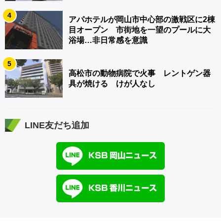
4
アパホテルが岡山市中心部の激戦区に2棟
目オープン 市街地を一望のプールに大
浴場…非日常感を意識
5
高松市の動物病院で火事 レントゲン器
具が焼ける けが人なし
LINE友だち追加