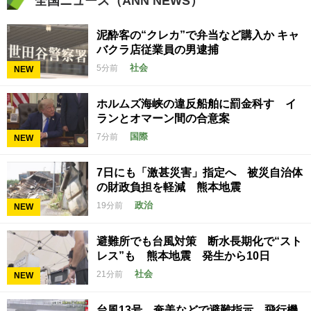
全国ニュース（ANN NEWS）
泥酔客の“クレカ”で弁当など購入か キャ
バクラ店従業員の男逮捕
社会
5分前
NEW
ホルムズ海峡の違反船舶に罰金科す イ
ランとオマーン間の合意案
国際
7分前
NEW
7日にも「激甚災害」指定へ 被災自治体
の財政負担を軽減 熊本地震
政治
19分前
NEW
避難所でも台風対策 断水長期化で“スト
レス”も 熊本地震 発生から10日
社会
21分前
NEW
台風13号 奄美などで避難指示 飛行機