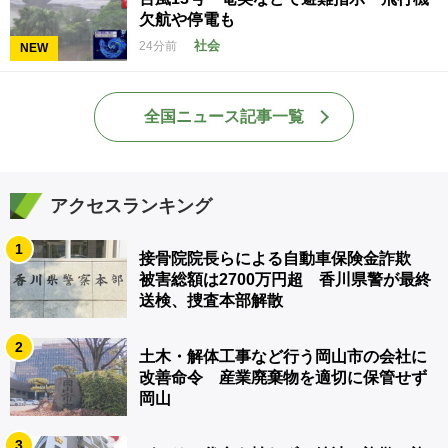
欠航や停電も
社会
24分前
NEW
全国ニュース記事一覧
アクセスランキング
1
接骨院院長らによる自動車保険金詐欺
被害総額は2700万円超 香川県警が最終
送検、捜査本部解散
2
土木・解体工事など行う岡山市の会社に
改善命令 産業廃棄物を適切に保管せず
岡山
3