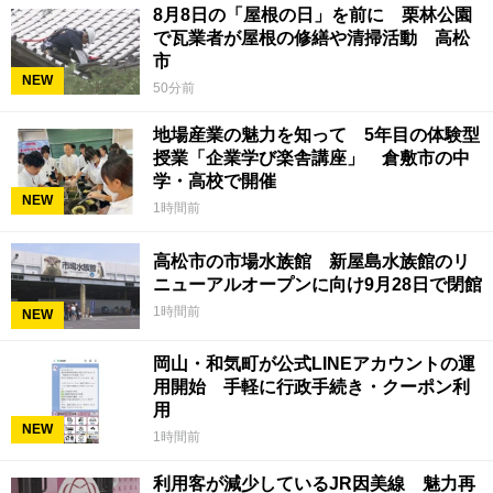
8月8日の「屋根の日」を前に 栗林公園
で瓦業者が屋根の修繕や清掃活動 高松
市
NEW
50分前
地場産業の魅力を知って 5年目の体験型
授業「企業学び楽舎講座」 倉敷市の中
学・高校で開催
NEW
1時間前
高松市の市場水族館 新屋島水族館のリ
ニューアルオープンに向け9月28日で閉館
1時間前
NEW
岡山・和気町が公式LINEアカウントの運
用開始 手軽に行政手続き・クーポン利
用
NEW
1時間前
利用客が減少しているJR因美線 魅力再