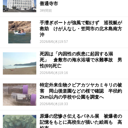
善通寺市
3時間前
手漕ぎボートが強風で動けず 巡視艇が
救助 けが人なし・笠岡市の北木島南方
沖
2026/8/6(木)19:57
死因は「内因性の疾患に起因する溺
死」 倉敷市の海水浴場で水難事故 男
性(69)死亡
2026/8/6(木)19:16
特定外来生物クビアカツヤカミキリの被
害 岡山後楽園などの桜で確認 半径約
2km以内の学校や公園を調査へ
2026/8/6(木)18:33
原爆の悲惨さ伝えるパネル展 被爆者の
記憶をもとに高校生が描いた絵画も 高