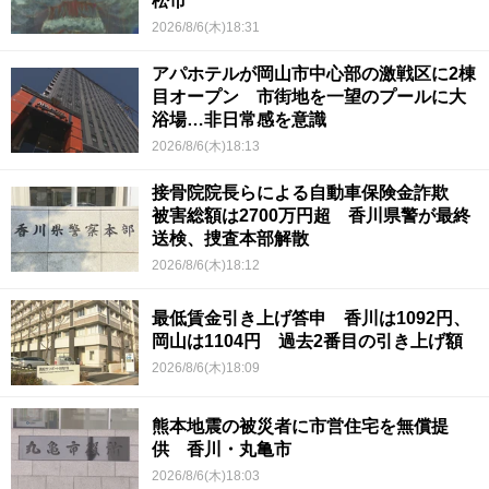
松市
2026/8/6(木)18:31
アパホテルが岡山市中心部の激戦区に2棟
目オープン 市街地を一望のプールに大
浴場…非日常感を意識
2026/8/6(木)18:13
接骨院院長らによる自動車保険金詐欺
被害総額は2700万円超 香川県警が最終
送検、捜査本部解散
2026/8/6(木)18:12
最低賃金引き上げ答申 香川は1092円、
岡山は1104円 過去2番目の引き上げ額
2026/8/6(木)18:09
熊本地震の被災者に市営住宅を無償提
供 香川・丸亀市
2026/8/6(木)18:03