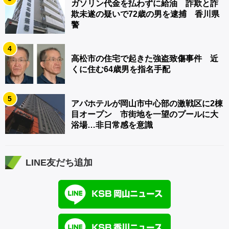
ガソリン代金を払わずに給油 詐欺と詐
欺未遂の疑いで72歳の男を逮捕 香川県
警
4
高松市の住宅で起きた強盗致傷事件 近
くに住む64歳男を指名手配
5
アパホテルが岡山市中心部の激戦区に2棟
目オープン 市街地を一望のプールに大
浴場…非日常感を意識
LINE友だち追加