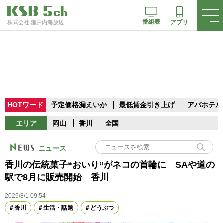
番組表
アプリ
株式会社 瀬戸内海放送
HOTワード
予定価格漏えいか
最低賃金引き上げ
アパホテル
エリア
岡山
香川
全国
ニュース
香川の伝統菓子“おいり”がネコの首輪に SAや道の
駅で8月に販売開始 香川
2025/8/1 09:54
香川
生活・話題
どうぶつ