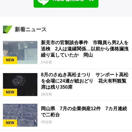
新着ニュース
新見市の官製談合事件 市職員ら男2人を
送検 2人は遠縁関係…以前から価格漏洩
繰り返していたか 岡山
NEW
14分前
8月のさぬき高松まつり サンポート高松
を会場に24連が総おどり 花火有料観覧
席は残り350席
NEW
18分前
岡山県 7月の企業倒産12件 7カ月連続
で二桁台
45分前
NEW