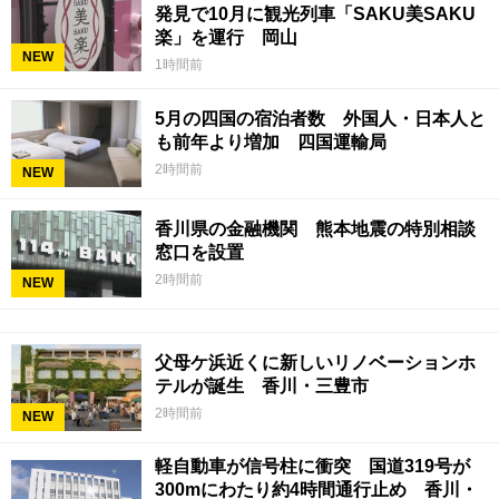
発見で10月に観光列車「SAKU美SAKU
楽」を運行 岡山
NEW
1時間前
5月の四国の宿泊者数 外国人・日本人と
も前年より増加 四国運輸局
2時間前
NEW
香川県の金融機関 熊本地震の特別相談
窓口を設置
2時間前
NEW
父母ケ浜近くに新しいリノベーションホ
テルが誕生 香川・三豊市
2時間前
NEW
軽自動車が信号柱に衝突 国道319号が
300mにわたり約4時間通行止め 香川・