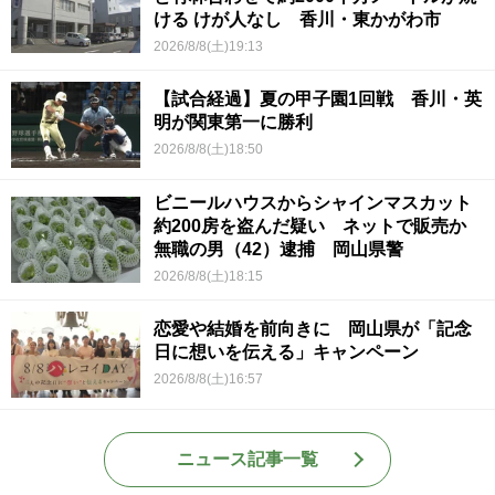
ける けが人なし 香川・東かがわ市
2026/8/8(土)19:13
【試合経過】夏の甲子園1回戦 香川・英
明が関東第一に勝利
2026/8/8(土)18:50
ビニールハウスからシャインマスカット
約200房を盗んだ疑い ネットで販売か
無職の男（42）逮捕 岡山県警
2026/8/8(土)18:15
恋愛や結婚を前向きに 岡山県が「記念
日に想いを伝える」キャンペーン
2026/8/8(土)16:57
ニュース記事一覧