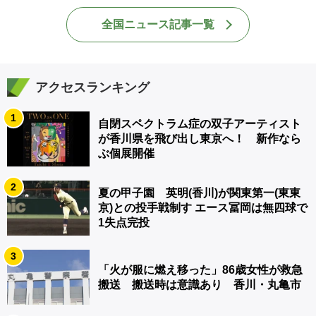
全国ニュース記事一覧
アクセスランキング
1
自閉スペクトラム症の双子アーティスト
が香川県を飛び出し東京へ！ 新作なら
ぶ個展開催
2
夏の甲子園 英明(香川)が関東第一(東東
京)との投手戦制す エース冨岡は無四球で
1失点完投
3
「火が服に燃え移った」86歳女性が救急
搬送 搬送時は意識あり 香川・丸亀市