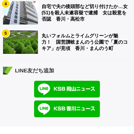
4
自宅で夫の後頭部など切り付けたか…女
(51)を殺人未遂容疑で逮捕 女は殺意を
否認 香川・高松市
5
丸いフォルムとライムグリーンが魅
力！ 国営讃岐まんのう公園で「夏のコ
キア」が見頃 香川・まんのう町
LINE友だち追加