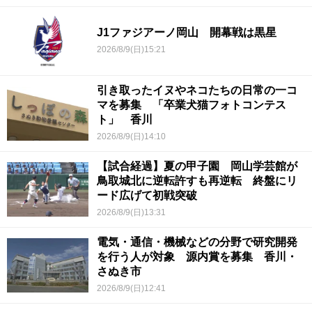
J1ファジアーノ岡山 開幕戦は黒星
2026/8/9(日)15:21
引き取ったイヌやネコたちの日常の一コ
マを募集 「卒業犬猫フォトコンテス
ト」 香川
2026/8/9(日)14:10
【試合経過】夏の甲子園 岡山学芸館が
鳥取城北に逆転許すも再逆転 終盤にリ
ード広げて初戦突破
2026/8/9(日)13:31
電気・通信・機械などの分野で研究開発
を行う人が対象 源内賞を募集 香川・
さぬき市
2026/8/9(日)12:41