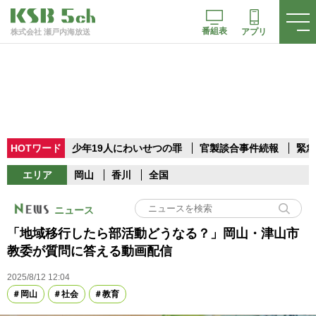
番組表
アプリ
株式会社 瀬戸内海放送
HOTワード
少年19人にわいせつの罪
官製談合事件続報
緊急
エリア
岡山
香川
全国
ニュース
「地域移行したら部活動どうなる？」岡山・津山市
教委が質問に答える動画配信
2025/8/12 12:04
岡山
社会
教育