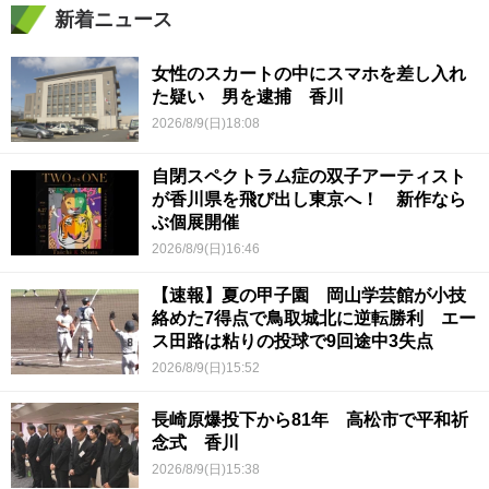
新着ニュース
女性のスカートの中にスマホを差し入れ
た疑い 男を逮捕 香川
2026/8/9(日)18:08
自閉スペクトラム症の双子アーティスト
が香川県を飛び出し東京へ！ 新作なら
ぶ個展開催
2026/8/9(日)16:46
【速報】夏の甲子園 岡山学芸館が小技
絡めた7得点で鳥取城北に逆転勝利 エー
ス田路は粘りの投球で9回途中3失点
2026/8/9(日)15:52
長崎原爆投下から81年 高松市で平和祈
念式 香川
2026/8/9(日)15:38