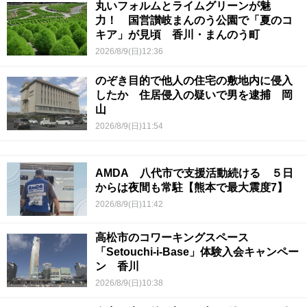
丸いフォルムとライムグリーンが魅
力！ 国営讃岐まんのう公園で「夏のコ
キア」が見頃 香川・まんのう町
2026/8/9(日)12:36
のぞき目的で他人の住宅の敷地内に侵入
したか 住居侵入の疑いで男を逮捕 岡
山
2026/8/9(日)11:54
AMDA 八代市で支援活動続ける ５日
からは夜間も常駐【熊本で最大震度7】
2026/8/9(日)11:42
高松市のコワーキングスペース
「Setouchi-i-Base」体験入会キャンペー
ン 香川
2026/8/9(日)10:38