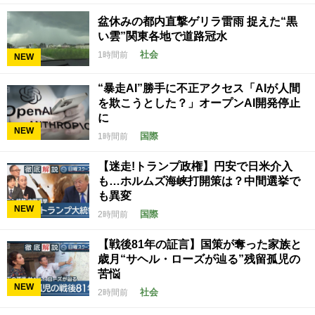
盆休みの都内直撃ゲリラ雷雨 捉えた“黒
い雲”関東各地で道路冠水
社会
1時間前
NEW
“暴走AI”勝手に不正アクセス「AIが人間
を欺こうとした？」オープンAI開発停止
に
NEW
国際
1時間前
【迷走!トランプ政権】円安で日米介入
も…ホルムズ海峡打開策は？中間選挙で
も異変
NEW
国際
2時間前
【戦後81年の証言】国策が奪った家族と
歳月“サヘル・ローズが辿る”残留孤児の
苦悩
NEW
社会
2時間前