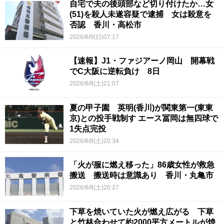
自宅で夫の後頭部など切り付けたか…女
(51)を殺人未遂容疑で逮捕 女は殺意を
否認 香川・高松市
2026/8/9(日)07:17
【速報】J1・ファジアーノ岡山 開幕戦
でC大阪に逆転負け 8日
2026/8/8(土)21:07
夏の甲子園 英明(香川)が関東第一(東東
京)との投手戦制す エース冨岡は無四球で
1失点完投
2026/8/8(土)20:34
「火が服に燃え移った」86歳女性が救急
搬送 搬送時は意識あり 香川・丸亀市
2026/8/8(土)20:27
下草を焼いていた火が燃え広がる 下草
と竹林合わせて約2000平方メートルが焼