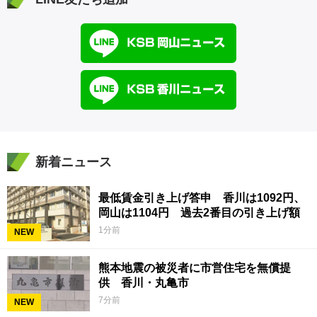
新着ニュース
最低賃金引き上げ答申 香川は1092円、
岡山は1104円 過去2番目の引き上げ額
1分前
NEW
熊本地震の被災者に市営住宅を無償提
供 香川・丸亀市
7分前
NEW