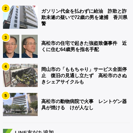
2
ガソリン代金を払わずに給油 詐欺と詐
欺未遂の疑いで72歳の男を逮捕 香川県
警
3
高松市の住宅で起きた強盗致傷事件 近
くに住む64歳男を指名手配
4
岡山市の「ももちゃり」サービス全面停
止 復旧の見通し立たず 高松市のさぬ
きシェアサイクルも
5
高松市の動物病院で火事 レントゲン器
具が焼ける けが人なし
LINE友だち追加