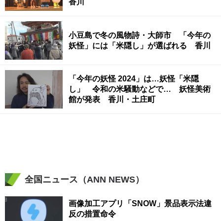
香川
小豆島で冬の風物詩・大師市 「今年の
妖怪」には「米隠し」が選ばれる 香川
「今年の妖怪 2024」は…妖怪「米隠
し」 令和の米騒動などで… 妖怪美術
館が発表 香川・土庄町
全国ニュース（ANN NEWS）
画像加工アプリ「SNOW」景品表示法違
反の措置命令