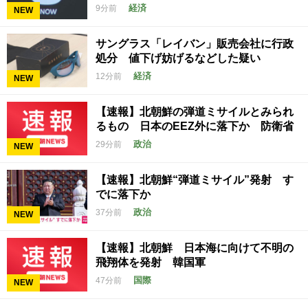
経済
9分前
NEW
サングラス「レイバン」販売会社に行政
処分 値下げ妨げるなどした疑い
経済
12分前
NEW
【速報】北朝鮮の弾道ミサイルとみられ
るもの 日本のEEZ外に落下か 防衛省
政治
29分前
NEW
【速報】北朝鮮“弾道ミサイル”発射 す
でに落下か
政治
37分前
NEW
【速報】北朝鮮 日本海に向けて不明の
飛翔体を発射 韓国軍
国際
47分前
NEW