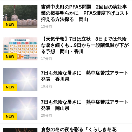
吉備中央町のPFAS問題 2回目の実証事
業の概要明らかに PFAS濃度下げコスト
抑える方法探る 岡山
NEW
13分前
【天気予報】7日は立秋 8日までは危険
な暑さ続くも…9日から一段階気温が下が
る予想 岡山・香川
NEW
17分前
7日も危険な暑さに 熱中症警戒アラート
発表 香川県
19分前
NEW
7日も危険な暑さに 熱中症警戒アラート
発表 岡山県
20分前
NEW
倉敷の冬の夜を彩る「くらしき冬花