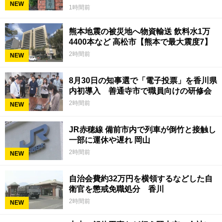
NEW
1時間前
熊本地震の被災地へ物資輸送 飲料水1万
4400本など 高松市【熊本で最大震度7】
2時間前
NEW
8月30日の知事選で「電子投票」を香川県
内初導入 善通寺市で職員向けの研修会
2時間前
NEW
JR赤穂線 備前市内で列車が倒竹と接触し
一部に運休や遅れ 岡山
2時間前
NEW
自治会費約32万円を横領するなどした自
衛官を懲戒免職処分 香川
2時間前
NEW