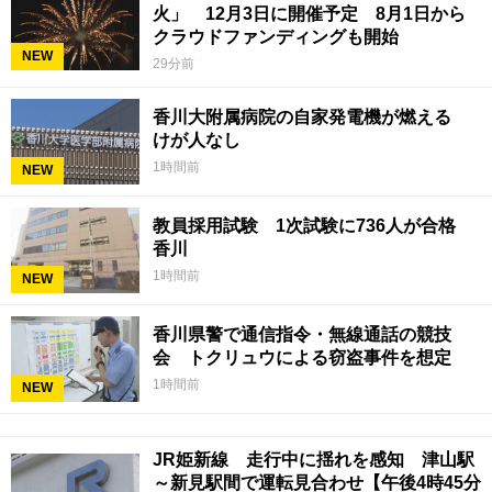
火」 12月3日に開催予定 8月1日から
クラウドファンディングも開始
NEW
29分前
香川大附属病院の自家発電機が燃える
けが人なし
1時間前
NEW
教員採用試験 1次試験に736人が合格
香川
1時間前
NEW
香川県警で通信指令・無線通話の競技
会 トクリュウによる窃盗事件を想定
1時間前
NEW
JR姫新線 走行中に揺れを感知 津山駅
～新見駅間で運転見合わせ【午後4時45分