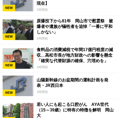
現在】
NEW
1時間前
原爆投下から81年 岡山市で慰霊祭 被
爆者や遺族が犠牲者を追悼「一番に平和
しかない」
NEW
1時間前
食料品の消費減税で年間17億円程度の減
収…高松市長が地方財政への影響を懸念
「確実な代替財源の確保、穴埋めを」
NEW
1時間前
山陽新幹線のお盆期間の運転計画を発
表・JR西日本
1時間前
NEW
若い人にも起こる口腔がん AYA世代
（15～39歳）に特有の特徴を解明 岡山
大