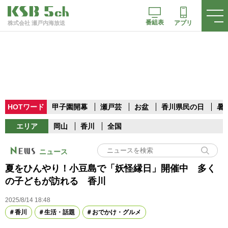
番組表
アプリ
株式会社 瀬戸内海放送
HOTワード
甲子園開幕
瀬戸芸
お盆
香川県民の日
暑
エリア
岡山
香川
全国
ニュース
夏をひんやり！小豆島で「妖怪縁日」開催中 多く
の子どもが訪れる 香川
2025/8/14 18:48
香川
生活・話題
おでかけ・グルメ