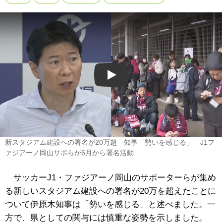
Play
新スタジアム建設への署名が20万超 知事「勢いを感じる」 J1フ
ァジアーノ岡山サポらが6月から署名活動
サッカーJ1・ファジアーノ岡山のサポーターらが集め
る新しいスタジアム建設への署名が20万を超えたことに
ついて伊原木知事は「勢いを感じる」と述べました。一
方で、県としての関与には慎重な姿勢を示しました。