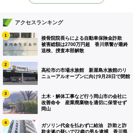
アクセスランキング
1
接骨院院長らによる自動車保険金詐欺
被害総額は2700万円超 香川県警が最終
送検、捜査本部解散
2
高松市の市場水族館 新屋島水族館のリ
ニューアルオープンに向け9月28日で閉館
3
土木・解体工事など行う岡山市の会社に
改善命令 産業廃棄物を適切に保管せず
岡山
4
ガソリン代金を払わずに給油 詐欺と詐
欺未遂の疑いで72歳の男を逮捕 香川県