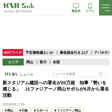
番組表
アプリ
株式会社 瀬戸内海放送
HOTワード
予定価格漏えいか
最低賃金引き上げ
アパホテル
エリア
岡山
香川
全国
ニュース
新スタジアム建設への署名が20万超 知事「勢いを
感じる」 J1ファジアーノ岡山サポらが6月から署名
活動
2025/8/29 17:30
岡山
行政
スポーツ
ファジアーノ岡山