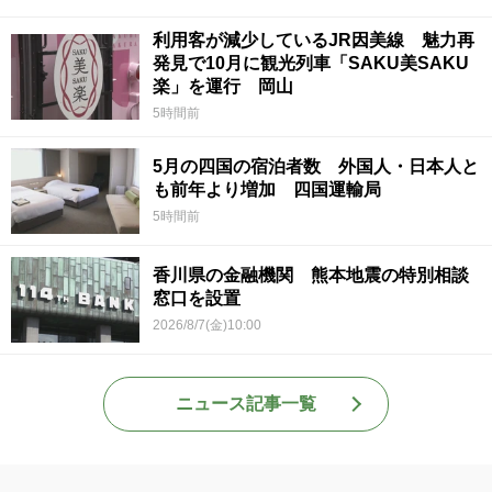
利用客が減少しているJR因美線 魅力再
発見で10月に観光列車「SAKU美SAKU
楽」を運行 岡山
5時間前
5月の四国の宿泊者数 外国人・日本人と
も前年より増加 四国運輸局
5時間前
香川県の金融機関 熊本地震の特別相談
窓口を設置
2026/8/7(金)10:00
ニュース記事一覧