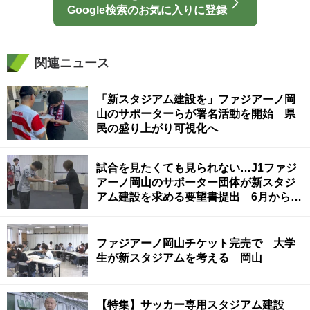
Google検索のお気に入りに登録
関連ニュース
「新スタジアム建設を」ファジアーノ岡
山のサポーターらが署名活動を開始 県
民の盛り上がり可視化へ
試合を見たくても見られない…J1ファジ
アーノ岡山のサポーター団体が新スタジ
アム建設を求める要望書提出 6月から署
名活動予定
ファジアーノ岡山チケット完売で 大学
生が新スタジアムを考える 岡山
【特集】サッカー専用スタジアム建設