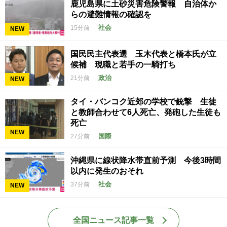
鹿児島県に土砂災害危険警報 自治体か
らの避難情報の確認を
社会
15分前
NEW
国民民主代表選 玉木代表と橋本氏が立
候補 現職と若手の一騎打ち
政治
21分前
NEW
タイ・バンコク近郊の学校で銃撃 生徒
と教師合わせて6人死亡、発砲した生徒も
死亡
NEW
国際
27分前
沖縄県に線状降水帯直前予測 今後3時間
以内に発生のおそれ
社会
37分前
NEW
全国ニュース記事一覧