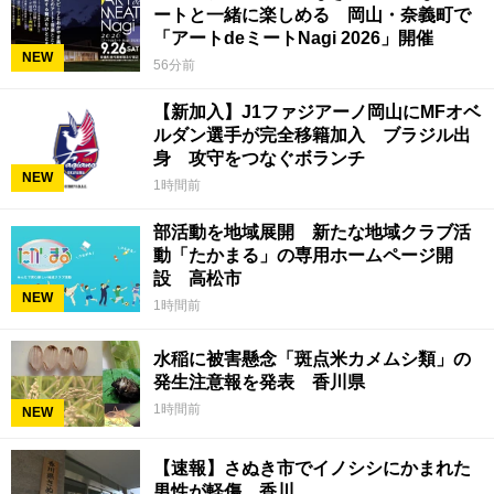
ートと一緒に楽しめる 岡山・奈義町で
「アートdeミートNagi 2026」開催
NEW
56分前
【新加入】J1ファジアーノ岡山にMFオベ
ルダン選手が完全移籍加入 ブラジル出
身 攻守をつなぐボランチ
NEW
1時間前
部活動を地域展開 新たな地域クラブ活
動「たかまる」の専用ホームページ開
設 高松市
NEW
1時間前
水稲に被害懸念「斑点米カメムシ類」の
発生注意報を発表 香川県
1時間前
NEW
【速報】さぬき市でイノシシにかまれた
男性が軽傷 香川