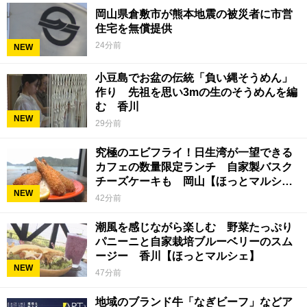
岡山県倉敷市が熊本地震の被災者に市営
住宅を無償提供
24分前
NEW
小豆島でお盆の伝統「負い縄そうめん」
作り 先祖を思い3mの生のそうめんを編
む 香川
NEW
29分前
究極のエビフライ！日生湾が一望できる
カフェの数量限定ランチ 自家製バスク
チーズケーキも 岡山【ほっとマルシ
NEW
ェ】
42分前
潮風を感じながら楽しむ 野菜たっぷり
パニーニと自家栽培ブルーベリーのスム
ージー 香川【ほっとマルシェ】
NEW
47分前
地域のブランド牛「なぎビーフ」などア