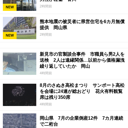
2時間前
NEW
熊本地震の被災者に県営住宅を6カ月無償
提供 岡山県
2時間前
NEW
新見市の官製談合事件 市職員ら男2人を
送検 2人は遠縁関係…以前から価格漏洩
繰り返していたか 岡山
4時間前
8月のさぬき高松まつり サンポート高松
を会場に24連が総おどり 花火有料観覧
席は残り350席
4時間前
岡山県 7月の企業倒産12件 7カ月連続
で二桁台