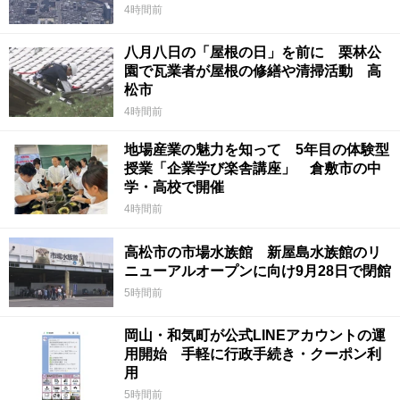
4時間前
八月八日の「屋根の日」を前に 栗林公
園で瓦業者が屋根の修繕や清掃活動 高
松市
4時間前
地場産業の魅力を知って 5年目の体験型
授業「企業学び楽舎講座」 倉敷市の中
学・高校で開催
4時間前
高松市の市場水族館 新屋島水族館のリ
ニューアルオープンに向け9月28日で閉館
5時間前
岡山・和気町が公式LINEアカウントの運
用開始 手軽に行政手続き・クーポン利
用
5時間前