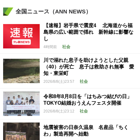
全国ニュース（ANN NEWS）
【速報】岩手県で震度4 北海道から福
島県の広い範囲で揺れ 新幹線に影響な
し
社会
4時間前
川で溺れた息子を助けようとした父親
（40）が死亡 息子は救助され無事 愛
知・東栄町
社会
2026/8/8(土)23:57
令和8年8月8日を「はちみつ結びの日」
TOKYO結婚おうえんフェスタ開催
社会
2026/8/8(土)23:12
地震被害の日奈久温泉 名産品「ちく
わ」製造再開へ始動