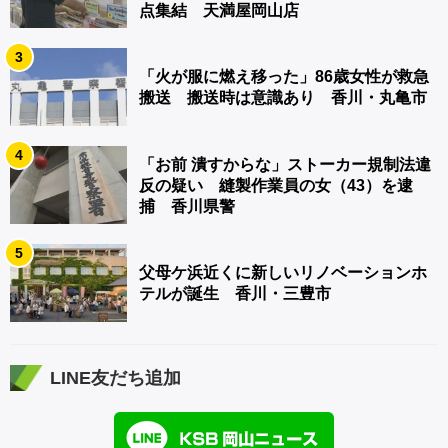
点集結 天満屋岡山店
3
「火が服に燃え移った」86歳女性が救急
搬送 搬送時は意識あり 香川・丸亀市
4
「お前 潰すからな」ストーカー規制法違
反の疑い 縫製作業員の女（43）を逮
捕 香川県警
5
父母ケ浜近くに新しいリノベーションホ
テルが誕生 香川・三豊市
LINE友だち追加