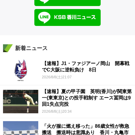
新着ニュース
【速報】J1・ファジアーノ岡山 開幕戦
でC大阪に逆転負け 8日
2026/8/8(土)21:07
【速報】夏の甲子園 英明(香川)が関東第
一(東東京)との投手戦制す エース冨岡は9
回1失点完投
2026/8/8(土)20:34
「火が服に燃え移った」86歳女性が救急
搬送 搬送時は意識あり 香川・丸亀市