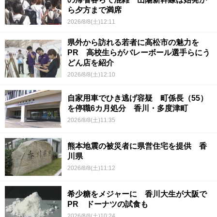
ら夕方まで満席
2026/8/8(土)12:11
県外から訪れる若者に高松市の魅力を
PR 高校生らがバレーボール選手らにう
どん店を紹介
2026/8/8(土)12:10
自家用車でひき逃げ容疑 町係長（55）
を停職6カ月処分 香川・多度津町
2026/8/8(土)11:35
熊本地震の被災者に県営住宅を提供 香
川県
2026/8/8(土)11:12
希少糖をメジャーに 香川大生が大阪で
PR ドーナツの試食も
2026/8/8(土)10:24