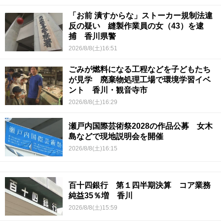
「お前 潰すからな」ストーカー規制法違
反の疑い 縫製作業員の女（43）を逮
捕 香川県警
2026/8/8(土)16:51
ごみが燃料になる工程などを子どもたち
が見学 廃棄物処理工場で環境学習イベ
ント 香川・観音寺市
2026/8/8(土)16:29
瀬戸内国際芸術祭2028の作品公募 女木
島などで現地説明会を開催
2026/8/8(土)16:15
百十四銀行 第１四半期決算 コア業務
純益35％増 香川
2026/8/8(土)15:59