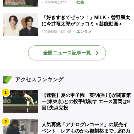
社会
2026/8/8(土)23:11
「好きすぎてゼッツ！」M!LK・曽野舜太
に今井竜太郎がツッコミ＜芸能動画＞
エンタメ
2026/8/8(土)21:42
全国ニュース記事一覧
アクセスランキング
1
【速報】夏の甲子園 英明(香川)が関東第
一(東東京)との投手戦制す エース冨岡は9
回1失点完投
2
人気再燃「アナログレコード」の販売イ
ベント レアものから復刻盤まで…約3万