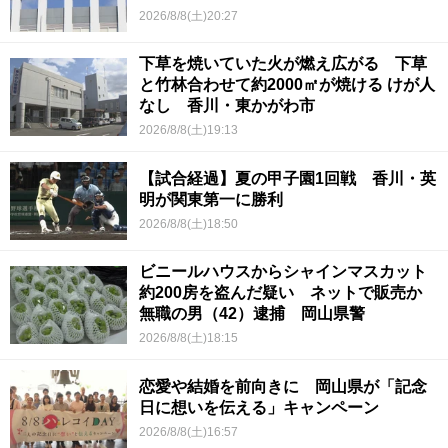
2026/8/8(土)20:27
下草を焼いていた火が燃え広がる 下草
と竹林合わせて約2000㎡が焼ける けが人
なし 香川・東かがわ市
2026/8/8(土)19:13
【試合経過】夏の甲子園1回戦 香川・英
明が関東第一に勝利
2026/8/8(土)18:50
ビニールハウスからシャインマスカット
約200房を盗んだ疑い ネットで販売か
無職の男（42）逮捕 岡山県警
2026/8/8(土)18:15
恋愛や結婚を前向きに 岡山県が「記念
日に想いを伝える」キャンペーン
2026/8/8(土)16:57