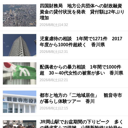
四国財務局 地方公共団体への財政融資
資金の貸付状況を発表 貸付額は2年ぶり
増加
2026/8/8(土)14:32
児童虐待の相談 1年間で1271件 2017
年度から1000件超続く 香川県
2026/8/8(土)12:31
配偶者からの暴力相談 1年間で1000件
超 30～40代女性の被害が多い 香川県
2026/8/8(土)12:21
都市と地方の「二地域居住」 観音寺市
が暮らし体験ツアー 香川
2026/8/8(土)12:15
JR岡山駅でお盆期間の下りピーク 多く
の帰省客らで混雑 山陽新幹線は始発か