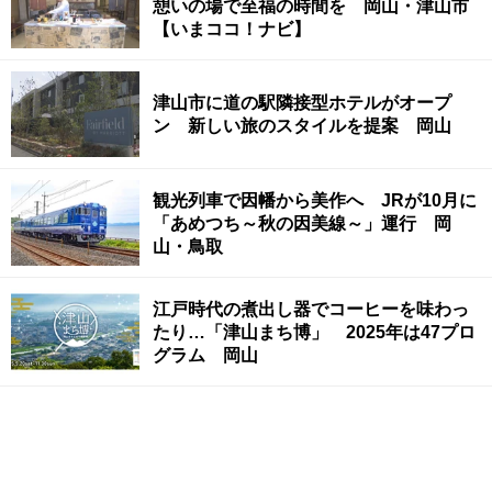
憩いの場で至福の時間を 岡山・津山市
【いまココ！ナビ】
津山市に道の駅隣接型ホテルがオープ
ン 新しい旅のスタイルを提案 岡山
観光列車で因幡から美作へ JRが10月に
「あめつち～秋の因美線～」運行 岡
山・鳥取
江戸時代の煮出し器でコーヒーを味わっ
たり…「津山まち博」 2025年は47プロ
グラム 岡山