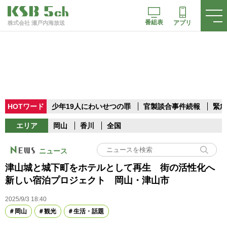
番組表
アプリ
株式会社 瀬戸内海放送
HOTワード
少年19人にわいせつの罪
官製談合事件続報
緊急
エリア
岡山
香川
全国
ニュース
津山城と城下町をホテルとして再生 街の活性化へ
新しい宿泊プロジェクト 岡山・津山市
2025/9/3 18:40
岡山
観光
生活・話題