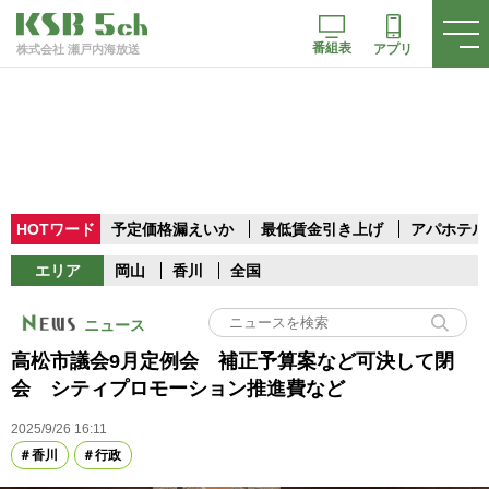
番組表
アプリ
株式会社 瀬戸内海放送
HOTワード
予定価格漏えいか
最低賃金引き上げ
アパホテル
エリア
岡山
香川
全国
ニュース
高松市議会9月定例会 補正予算案など可決して閉
会 シティプロモーション推進費など
2025/9/26 16:11
香川
行政