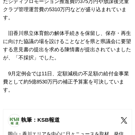
たシティプロモーション推進費の375万円や放課後児童
クラブ管理運営費の5310万円などが盛り込まれていま
す。
旧香川県立体育館の解体手続きを保留し、保存・再生
に向けた協議の場を設けることなどを県と県議会に要望
する意見書の提出を求める陳情書が提出されていました
が、「不採択」でした。
9月定例会では11日、
定額減税の不足額の
給付金事業
費として約5億8530万円の
補正予算案を可決していま
す。
執筆：KSB報道
岡山・香川エリアを中心に日々ニュースを取材、発信