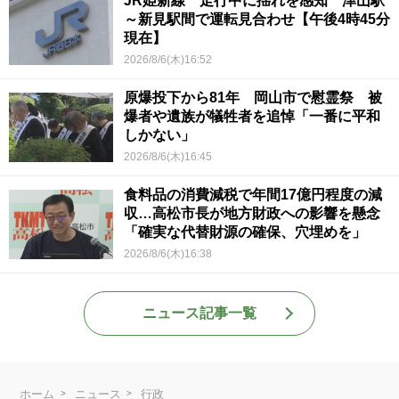
JR姫新線 走行中に揺れを感知 津山駅
～新見駅間で運転見合わせ【午後4時45分
現在】
2026/8/6(木)16:52
原爆投下から81年 岡山市で慰霊祭 被
爆者や遺族が犠牲者を追悼「一番に平和
しかない」
2026/8/6(木)16:45
食料品の消費減税で年間17億円程度の減
収…高松市長が地方財政への影響を懸念
「確実な代替財源の確保、穴埋めを」
2026/8/6(木)16:38
ニュース記事一覧
ホーム
ニュース
行政