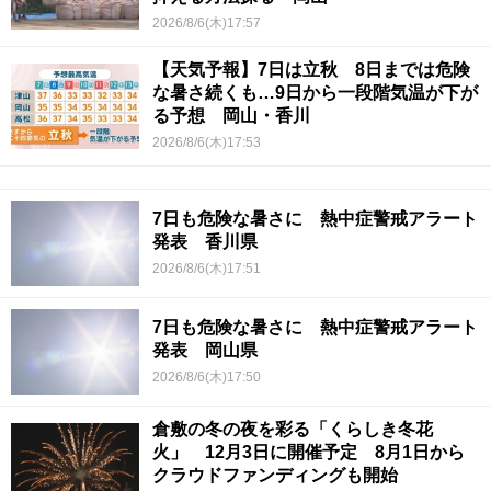
2026/8/6(木)17:57
【天気予報】7日は立秋 8日までは危険
な暑さ続くも…9日から一段階気温が下が
る予想 岡山・香川
2026/8/6(木)17:53
7日も危険な暑さに 熱中症警戒アラート
発表 香川県
2026/8/6(木)17:51
7日も危険な暑さに 熱中症警戒アラート
発表 岡山県
2026/8/6(木)17:50
倉敷の冬の夜を彩る「くらしき冬花
火」 12月3日に開催予定 8月1日から
クラウドファンディングも開始