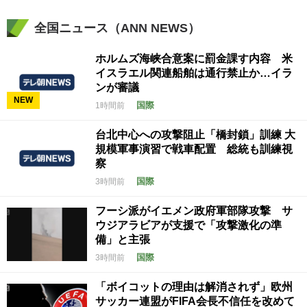
全国ニュース（ANN NEWS）
ホルムズ海峡合意案に罰金課す内容 米
イスラエル関連船舶は通行禁止か…イラ
ンが審議
NEW
国際
1時間前
台北中心への攻撃阻止「橋封鎖」訓練 大
規模軍事演習で戦車配置 総統も訓練視
察
国際
3時間前
フーシ派がイエメン政府軍部隊攻撃 サ
ウジアラビアが支援で「攻撃激化の準
備」と主張
国際
3時間前
「ボイコットの理由は解消されず」欧州
サッカー連盟がFIFA会長不信任を改めて