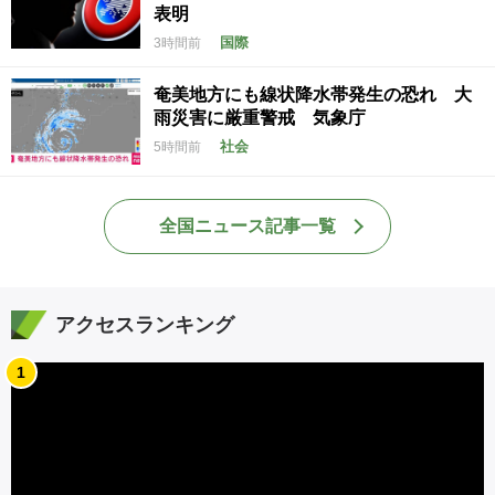
表明
国際
3時間前
奄美地方にも線状降水帯発生の恐れ 大
雨災害に厳重警戒 気象庁
社会
5時間前
全国ニュース記事一覧
アクセスランキング
1