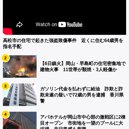
高松市の住宅で起きた強盗致傷事件 近くに住む64歳男を
指名手配
2
【6日鎮火】岡山・早島町の住宅密集地で
建物火事 11世帯が類焼・3人軽傷か
3
ガソリン代金を払わずに給油 詐欺と詐
欺未遂の疑いで72歳の男を逮捕 香川県
警
4
アパホテルが岡山市中心部の激戦区に2棟
目オープン 市街地を一望のプールに大