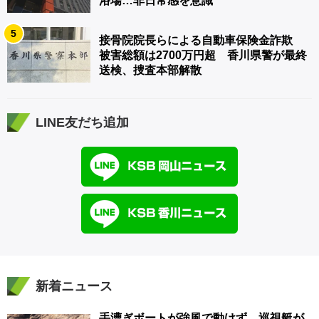
浴場…非日常感を意識
5
接骨院院長らによる自動車保険金詐欺
被害総額は2700万円超 香川県警が最終
送検、捜査本部解散
LINE友だち追加
新着ニュース
手漕ぎボートが強風で動けず 巡視艇が