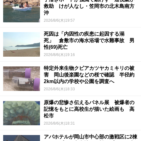
救助 けが人なし・笠岡市の北木島南方
沖
2026/8/6(木)19:57
死因は「内因性の疾患に起因する溺
死」 倉敷市の海水浴場で水難事故 男
性(69)死亡
2026/8/6(木)19:16
特定外来生物クビアカツヤカミキリの被
害 岡山後楽園などの桜で確認 半径約
2km以内の学校や公園を調査へ
2026/8/6(木)18:33
原爆の悲惨さ伝えるパネル展 被爆者の
記憶をもとに高校生が描いた絵画も 高
松市
2026/8/6(木)18:31
アパホテルが岡山市中心部の激戦区に2棟