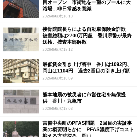
目オープン 市街地を一望のプールに大
浴場…非日常感を意識
2026/8/6(木)18:13
接骨院院長らによる自動車保険金詐欺
被害総額は2700万円超 香川県警が最終
送検、捜査本部解散
2026/8/6(木)18:12
最低賃金引き上げ答申 香川は1092円、
岡山は1104円 過去2番目の引き上げ額
2026/8/6(木)18:09
熊本地震の被災者に市営住宅を無償提
供 香川・丸亀市
2026/8/6(木)18:03
吉備中央町のPFAS問題 2回目の実証事
業の概要明らかに PFAS濃度下げコスト
抑える方法探る 岡山