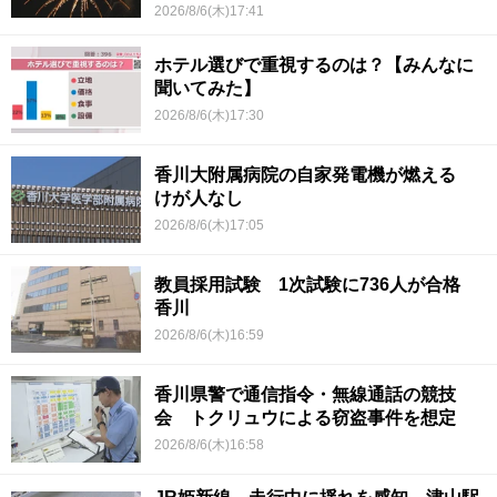
2026/8/6(木)17:41
ホテル選びで重視するのは？【みんなに
聞いてみた】
2026/8/6(木)17:30
香川大附属病院の自家発電機が燃える
けが人なし
2026/8/6(木)17:05
教員採用試験 1次試験に736人が合格
香川
2026/8/6(木)16:59
香川県警で通信指令・無線通話の競技
会 トクリュウによる窃盗事件を想定
2026/8/6(木)16:58