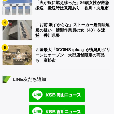
「火が服に燃え移った」86歳女性が救急
搬送 搬送時は意識あり 香川・丸亀市
4
「お前 潰すからな」ストーカー規制法違
反の疑い 縫製作業員の女（43）を逮
捕 香川県警
5
四国最大「3COINS+plus」が丸亀町グリ
ーンにオープン 大型店舗限定の商品
も 高松市
LINE友だち追加