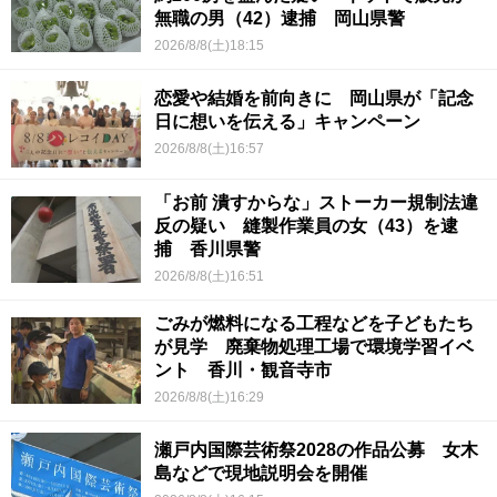
無職の男（42）逮捕 岡山県警
2026/8/8(土)18:15
恋愛や結婚を前向きに 岡山県が「記念
日に想いを伝える」キャンペーン
2026/8/8(土)16:57
「お前 潰すからな」ストーカー規制法違
反の疑い 縫製作業員の女（43）を逮
捕 香川県警
2026/8/8(土)16:51
ごみが燃料になる工程などを子どもたち
が見学 廃棄物処理工場で環境学習イベ
ント 香川・観音寺市
2026/8/8(土)16:29
瀬戸内国際芸術祭2028の作品公募 女木
島などで現地説明会を開催