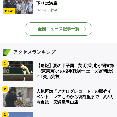
下りは満席
社会
56分前
NEW
全国ニュース記事一覧
アクセスランキング
1
【速報】夏の甲子園 英明(香川)が関東第
一(東東京)との投手戦制す エース冨岡は9
回1失点完投
2
人気再燃「アナログレコード」の販売イ
ベント レアものから復刻盤まで…約3万
点集結 天満屋岡山店
3