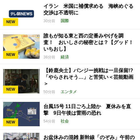
イラン 米国に補償求める 海峡めぐる
交渉は不透明に
国際
30分前
NEW
誰もが知る東と西の定番みやげを調
査！ おいしさの秘密とは？【グッド！
いちおし】
NEW
経済
36分前
【鈴鹿央士】バンジー挑戦は一旦保留!?
「やらされそう…」と苦笑い＜芸能動画
＞
NEW
エンタメ
50分前
台風15号 11日ごろ上陸か 夏休みを直
撃 9日午後は雷雨の恐れ
社会
54分前
NEW
お盆休みの混雑 新幹線「のぞみ」午前の