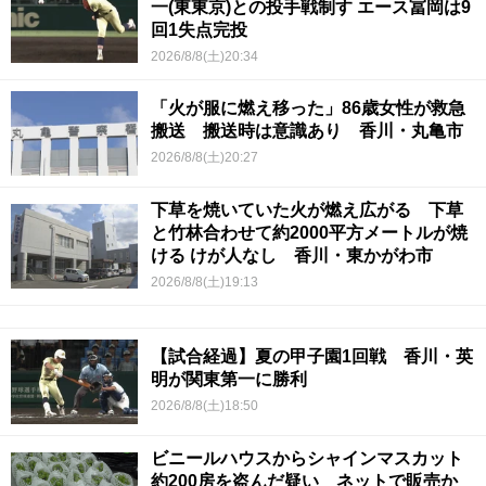
一(東東京)との投手戦制す エース冨岡は9
回1失点完投
2026/8/8(土)20:34
「火が服に燃え移った」86歳女性が救急
搬送 搬送時は意識あり 香川・丸亀市
2026/8/8(土)20:27
下草を焼いていた火が燃え広がる 下草
と竹林合わせて約2000平方メートルが焼
ける けが人なし 香川・東かがわ市
2026/8/8(土)19:13
【試合経過】夏の甲子園1回戦 香川・英
明が関東第一に勝利
2026/8/8(土)18:50
ビニールハウスからシャインマスカット
約200房を盗んだ疑い ネットで販売か