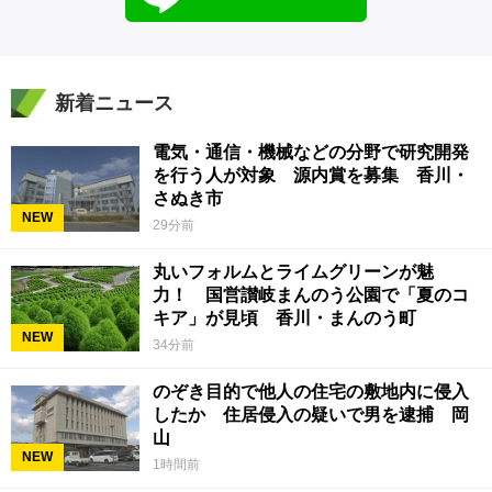
新着ニュース
電気・通信・機械などの分野で研究開発
を行う人が対象 源内賞を募集 香川・
さぬき市
NEW
29分前
丸いフォルムとライムグリーンが魅
力！ 国営讃岐まんのう公園で「夏のコ
キア」が見頃 香川・まんのう町
NEW
34分前
のぞき目的で他人の住宅の敷地内に侵入
したか 住居侵入の疑いで男を逮捕 岡
山
NEW
1時間前