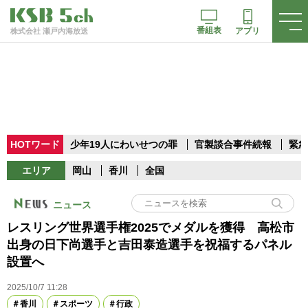
番組表
アプリ
株式会社 瀬戸内海放送
HOTワード
少年19人にわいせつの罪
官製談合事件続報
緊急
エリア
岡山
香川
全国
ニュース
レスリング世界選手権2025でメダルを獲得 高松市
出身の日下尚選手と吉田泰造選手を祝福するパネル
設置へ
2025/10/7 11:28
香川
スポーツ
行政