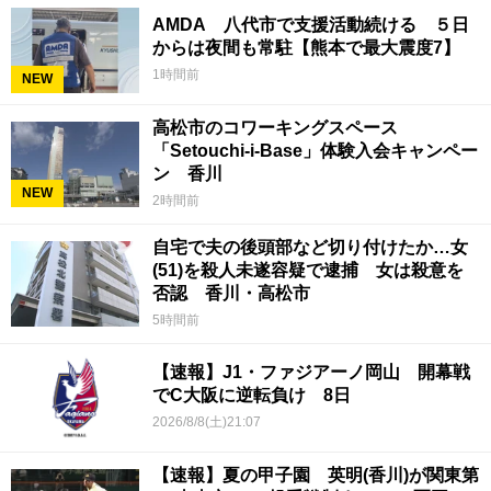
AMDA 八代市で支援活動続ける ５日
からは夜間も常駐【熊本で最大震度7】
1時間前
NEW
高松市のコワーキングスペース
「Setouchi-i-Base」体験入会キャンペー
ン 香川
NEW
2時間前
自宅で夫の後頭部など切り付けたか…女
(51)を殺人未遂容疑で逮捕 女は殺意を
否認 香川・高松市
5時間前
【速報】J1・ファジアーノ岡山 開幕戦
でC大阪に逆転負け 8日
2026/8/8(土)21:07
【速報】夏の甲子園 英明(香川)が関東第