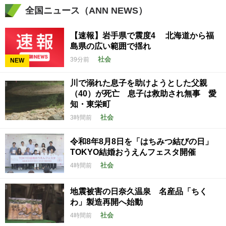
全国ニュース（ANN NEWS）
【速報】岩手県で震度4 北海道から福
島県の広い範囲で揺れ
社会
39分前
NEW
川で溺れた息子を助けようとした父親
（40）が死亡 息子は救助され無事 愛
知・東栄町
社会
3時間前
令和8年8月8日を「はちみつ結びの日」
TOKYO結婚おうえんフェスタ開催
社会
4時間前
地震被害の日奈久温泉 名産品「ちく
わ」製造再開へ始動
社会
4時間前