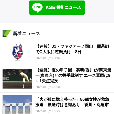
新着ニュース
【速報】J1・ファジアーノ岡山 開幕戦
でC大阪に逆転負け 8日
2026/8/8(土)21:07
【速報】夏の甲子園 英明(香川)が関東第
一(東東京)との投手戦制す エース冨岡は9
回1失点完投
2026/8/8(土)20:34
「火が服に燃え移った」86歳女性が救急
搬送 搬送時は意識あり 香川・丸亀市
2026/8/8(土)20:27