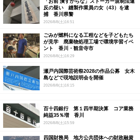
「お前 潰すからな」ストーカー規制法違
反の疑い 縫製作業員の女（43）を逮
捕 香川県警
2026/8/8(土)16:51
ごみが燃料になる工程などを子どもたち
が見学 廃棄物処理工場で環境学習イベ
ント 香川・観音寺市
2026/8/8(土)16:29
瀬戸内国際芸術祭2028の作品公募 女木
島などで現地説明会を開催
2026/8/8(土)16:15
百十四銀行 第１四半期決算 コア業務
純益35％増 香川
2026/8/8(土)15:59
四国財務局 地方公共団体への財政融資