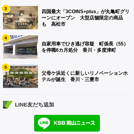
3
四国最大「3COINS+plus」が丸亀町グリ
ーンにオープン 大型店舗限定の商品
も 高松市
4
自家用車でひき逃げ容疑 町係長（55）
を停職6カ月処分 香川・多度津町
5
父母ケ浜近くに新しいリノベーションホ
テルが誕生 香川・三豊市
LINE友だち追加