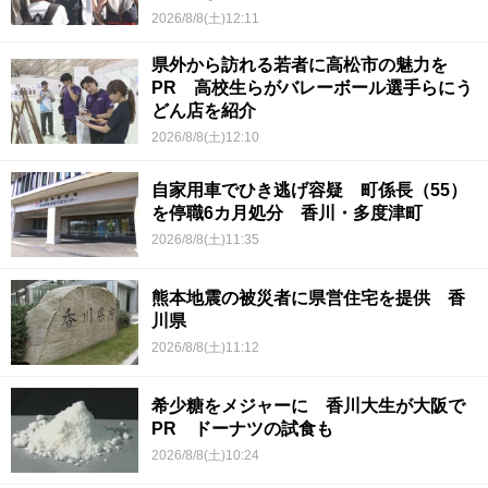
2026/8/8(土)12:11
県外から訪れる若者に高松市の魅力を
PR 高校生らがバレーボール選手らにう
どん店を紹介
2026/8/8(土)12:10
自家用車でひき逃げ容疑 町係長（55）
を停職6カ月処分 香川・多度津町
2026/8/8(土)11:35
熊本地震の被災者に県営住宅を提供 香
川県
2026/8/8(土)11:12
希少糖をメジャーに 香川大生が大阪で
PR ドーナツの試食も
2026/8/8(土)10:24