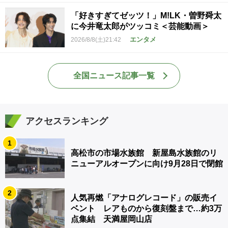
「好きすぎてゼッツ！」M!LK・曽野舜太
に今井竜太郎がツッコミ＜芸能動画＞
エンタメ
2026/8/8(土)21:42
全国ニュース記事一覧
アクセスランキング
1
高松市の市場水族館 新屋島水族館のリ
ニューアルオープンに向け9月28日で閉館
2
人気再燃「アナログレコード」の販売イ
ベント レアものから復刻盤まで…約3万
点集結 天満屋岡山店