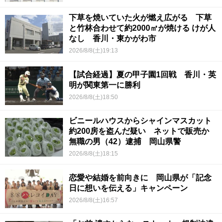
下草を焼いていた火が燃え広がる 下草
と竹林合わせて約2000㎡が焼ける けが人
なし 香川・東かがわ市
2026/8/8(土)19:13
【試合経過】夏の甲子園1回戦 香川・英
明が関東第一に勝利
2026/8/8(土)18:50
ビニールハウスからシャインマスカット
約200房を盗んだ疑い ネットで販売か
無職の男（42）逮捕 岡山県警
2026/8/8(土)18:15
恋愛や結婚を前向きに 岡山県が「記念
日に想いを伝える」キャンペーン
2026/8/8(土)16:57