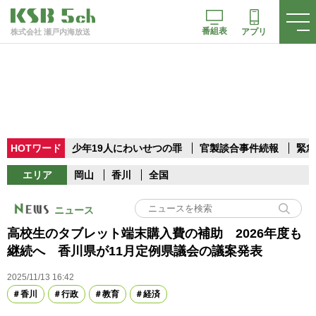
番組表
アプリ
株式会社 瀬戸内海放送
HOTワード
少年19人にわいせつの罪
官製談合事件続報
緊急
エリア
岡山
香川
全国
ニュース
高校生のタブレット端末購入費の補助 2026年度も
継続へ 香川県が11月定例県議会の議案発表
2025/11/13 16:42
香川
行政
教育
経済