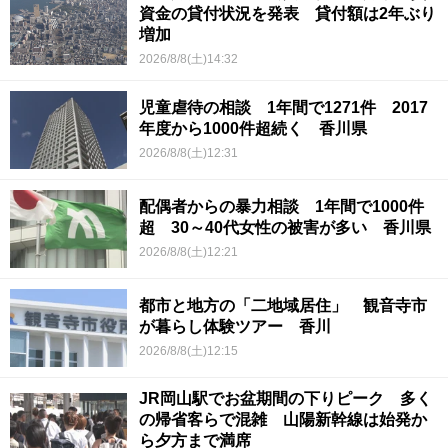
資金の貸付状況を発表 貸付額は2年ぶり
増加
2026/8/8(土)14:32
児童虐待の相談 1年間で1271件 2017
年度から1000件超続く 香川県
2026/8/8(土)12:31
配偶者からの暴力相談 1年間で1000件
超 30～40代女性の被害が多い 香川県
2026/8/8(土)12:21
都市と地方の「二地域居住」 観音寺市
が暮らし体験ツアー 香川
2026/8/8(土)12:15
JR岡山駅でお盆期間の下りピーク 多く
の帰省客らで混雑 山陽新幹線は始発か
ら夕方まで満席