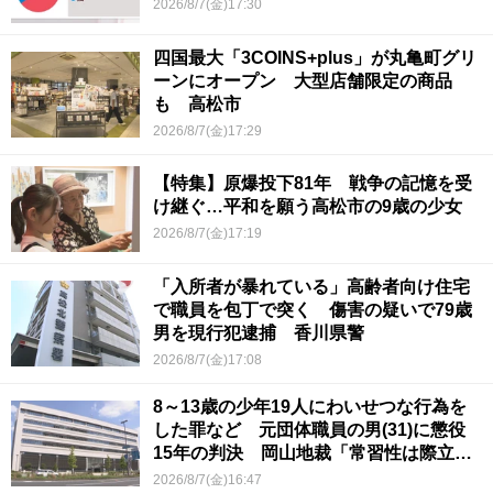
2026/8/7(金)17:30
四国最大「3COINS+plus」が丸亀町グリ
ーンにオープン 大型店舗限定の商品
も 高松市
2026/8/7(金)17:29
【特集】原爆投下81年 戦争の記憶を受
け継ぐ…平和を願う高松市の9歳の少女
2026/8/7(金)17:19
「入所者が暴れている」高齢者向け住宅
で職員を包丁で突く 傷害の疑いで79歳
男を現行犯逮捕 香川県警
2026/8/7(金)17:08
8～13歳の少年19人にわいせつな行為を
した罪など 元団体職員の男(31)に懲役
15年の判決 岡山地裁「常習性は際立っ
ていて被害結果も非常に重い」
2026/8/7(金)16:47