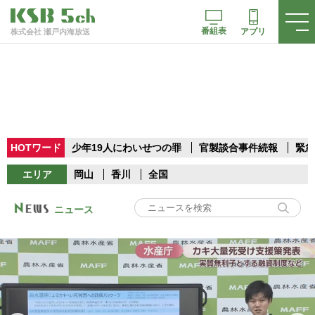
番組表
アプリ
株式会社 瀬戸内海放送
HOTワード
少年19人にわいせつの罪
官製談合事件続報
緊急
エリア
岡山
香川
全国
ニュース