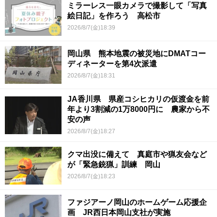
ミラーレス一眼カメラで撮影して「写真
絵日記」を作ろう 高松市
2026/8/7(金)18:39
岡山県 熊本地震の被災地にDMATコー
ディネーターを第4次派遣
2026/8/7(金)18:31
JA香川県 県産コシヒカリの仮渡金を前
年より3割減の1万8000円に 農家から不
安の声
2026/8/7(金)18:27
クマ出没に備えて 真庭市や猟友会など
が「緊急銃猟」訓練 岡山
2026/8/7(金)18:23
ファジアーノ岡山のホームゲーム応援企
画 JR西日本岡山支社が実施