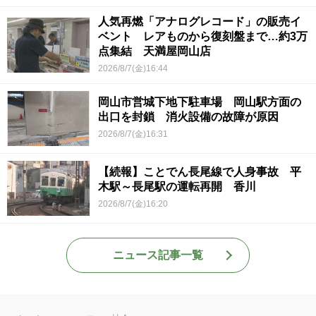
人気再燃「アナログレコード」の販売イ
ベント レアものから復刻盤まで…約3万
点集結 天満屋岡山店
2026/8/7(金)16:44
岡山市営城下地下駐車場 岡山駅方面の
出口を封鎖 消火設備の故障が原因
2026/8/7(金)16:31
【続報】ことでん長尾線で人身事故 平
木駅～長尾駅の運転再開 香川
2026/8/7(金)16:20
ニュース記事一覧