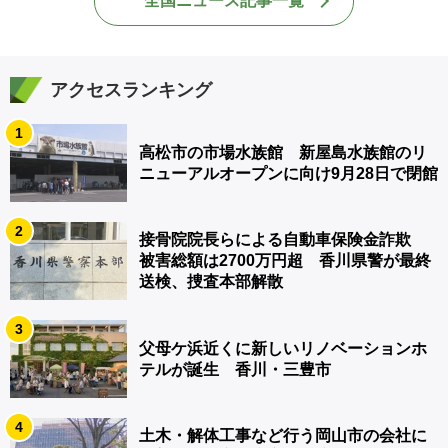
全国ニュース記事一覧
アクセスランキング
1
高松市の市場水族館 新屋島水族館のリ
ニューアルオープンに向け9月28日で閉館
2
接骨院院長らによる自動車保険金詐欺
被害総額は2700万円超 香川県警が最終
送検、捜査本部解散
3
父母ケ浜近くに新しいリノベーションホ
テルが誕生 香川・三豊市
4
土木・解体工事など行う岡山市の会社に