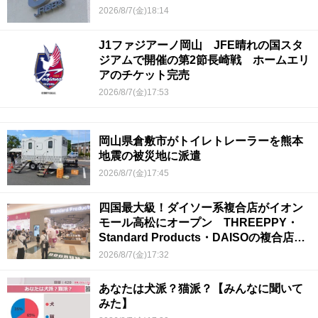
2026/8/7(金)18:14
J1ファジアーノ岡山 JFE晴れの国スタ
ジアムで開催の第2節長崎戦 ホームエリ
アのチケット完売
2026/8/7(金)17:53
岡山県倉敷市がトイレトレーラーを熊本
地震の被災地に派遣
2026/8/7(金)17:45
四国最大級！ダイソー系複合店がイオン
モール高松にオープン THREEPPY・
Standard Products・DAISOの複合店は
香川県初
2026/8/7(金)17:32
あなたは犬派？猫派？【みんなに聞いて
みた】