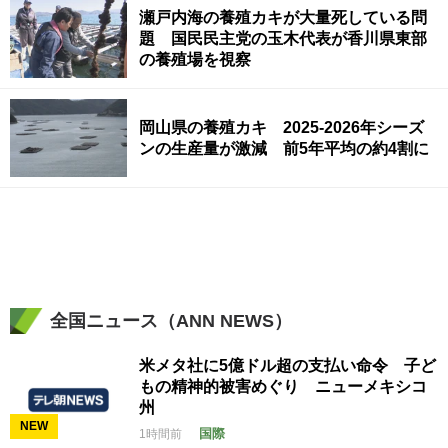
瀬戸内海の養殖カキが大量死している問
題 国民民主党の玉木代表が香川県東部
の養殖場を視察
岡山県の養殖カキ 2025-2026年シーズ
ンの生産量が激減 前5年平均の約4割に
全国ニュース（ANN NEWS）
米メタ社に5億ドル超の支払い命令 子ど
もの精神的被害めぐり ニューメキシコ
州
NEW
国際
1時間前