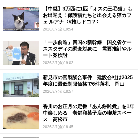
【中継】3万匹に1匹「オスの三毛猫」も
お出迎え！保護猫たちと出会える猫カフ
ェ ルアナ〈#推しドコ？〉
2026/8/7(金)19:54
「一歩前進」四国の新幹線 国交省ケー
ススタディの調査対象に 需要推計やル
ート案検討
2026/8/7(金)19:02
新見市の官製談合事件 建設会社は2025
年度に最低制限価格で6件落札 岡山
2026/8/7(金)18:57
香川のお正月の定番「あん餅雑煮」を1年
中楽しめる 老舗和菓子店の喫茶スペー
ス 高松市
2026/8/7(金)18:45