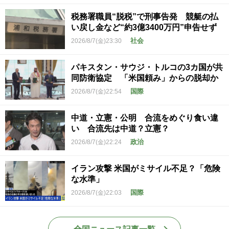
税務署職員“脱税”で刑事告発 競艇の払
い戻し金など“約3億3400万円”申告せず
社会
2026/8/7(金)23:30
パキスタン・サウジ・トルコの3カ国が共
同防衛協定 「米国頼み」からの脱却か
国際
2026/8/7(金)22:54
中道・立憲・公明 合流をめぐり食い違
い 合流先は中道？立憲？
政治
2026/8/7(金)22:24
イラン攻撃 米国がミサイル不足？「危険
な水準」
国際
2026/8/7(金)22:03