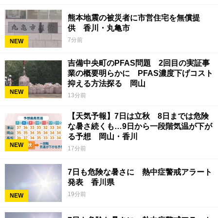
熊本地震の被災者に市営住宅を無償提
供 香川・丸亀市
7分前
NEW
吉備中央町のPFAS問題 2回目の実証事
業の概要明らかに PFAS濃度下げコスト
抑える方法探る 岡山
NEW
13分前
【天気予報】7日は立秋 8日までは危険
な暑さ続くも…9日から一段階気温が下が
る予想 岡山・香川
NEW
17分前
7日も危険な暑さに 熱中症警戒アラート
発表 香川県
19分前
NEW