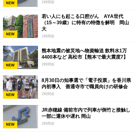
1時間前
NEW
若い人にも起こる口腔がん AYA世代
（15～39歳）に特有の特徴を解明 岡山
大
NEW
1時間前
熊本地震の被災地へ物資輸送 飲料水1万
4400本など 高松市【熊本で最大震度7】
2時間前
NEW
8月30日の知事選で「電子投票」を香川県
内初導入 善通寺市で職員向けの研修会
2時間前
NEW
JR赤穂線 備前市内で列車が倒竹と接触し
一部に運休や遅れ 岡山
2時間前
NEW