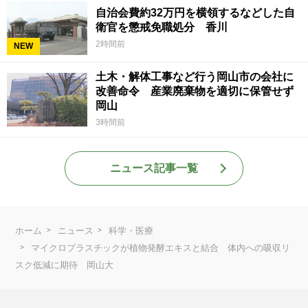
自治会費約32万円を横領するなどした自
衛官を懲戒免職処分 香川
2時間前
NEW
土木・解体工事など行う岡山市の会社に
改善命令 産業廃棄物を適切に保管せず
岡山
3時間前
ニュース記事一覧
ホーム
ニュース
科学・医療
マイクロプラスチックが植物発酵エキスと結合 体内への吸収リ
スク低減に期待 岡山大