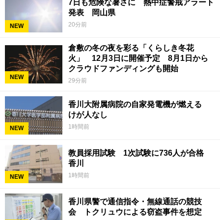
7日も危険な暑さに 熱中症警戒アラート
発表 岡山県
20分前
NEW
倉敷の冬の夜を彩る「くらしき冬花
火」 12月3日に開催予定 8月1日から
クラウドファンディングも開始
NEW
29分前
香川大附属病院の自家発電機が燃える
けが人なし
1時間前
NEW
教員採用試験 1次試験に736人が合格
香川
1時間前
NEW
香川県警で通信指令・無線通話の競技
会 トクリュウによる窃盗事件を想定