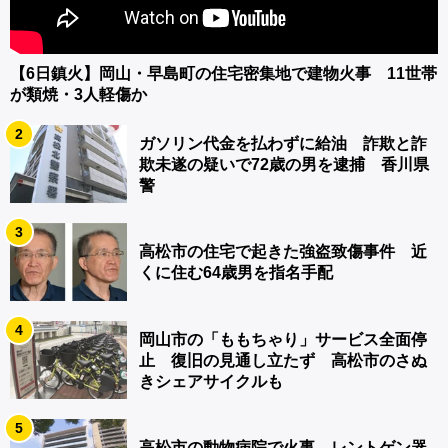
【6日鎮火】岡山・早島町の住宅密集地で建物火事 11世帯
が類焼・3人軽傷か
2
ガソリン代金を払わずに給油 詐欺と詐
欺未遂の疑いで72歳の男を逮捕 香川県
警
3
高松市の住宅で起きた強盗致傷事件 近
くに住む64歳男を指名手配
4
岡山市の「ももちゃり」サービス全面停
止 復旧の見通し立たず 高松市のさぬ
きシェアサイクルも
5
高松市の動物病院で火事 レントゲン器