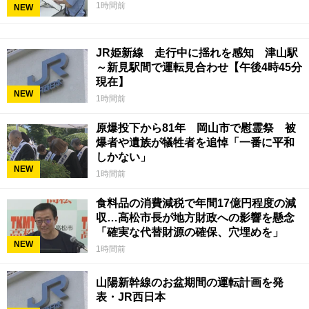
1時間前
NEW
JR姫新線 走行中に揺れを感知 津山駅
～新見駅間で運転見合わせ【午後4時45分
現在】
NEW
1時間前
原爆投下から81年 岡山市で慰霊祭 被
爆者や遺族が犠牲者を追悼「一番に平和
しかない」
NEW
1時間前
食料品の消費減税で年間17億円程度の減
収…高松市長が地方財政への影響を懸念
「確実な代替財源の確保、穴埋めを」
NEW
1時間前
山陽新幹線のお盆期間の運転計画を発
表・JR西日本