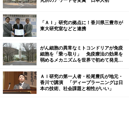
究所のアワードを受賞 日本人初
「ＡＩ」研究の拠点に！香川県三豊市が
東大研究室などと連携
がん細胞の異常なミトコンドリアが免疫
細胞を「乗っ取り」 免疫療法の効果を
弱めるメカニズムを世界で初めて発見
岡山大など
ＡＩ研究の第一人者・松尾豊氏が地元・
香川で講演 「ディープラーニングは日
本の技術、社会課題と相性がいい」