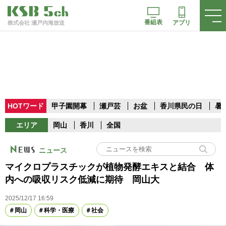
番組表
アプリ
株式会社 瀬戸内海放送
HOTワード
甲子園開幕
瀬戸芸
お盆
香川県民の日
暑
エリア
岡山
香川
全国
ニュース
マイクロプラスチックが植物発酵エキスと結合 体
内への吸収リスク低減に期待 岡山大
2025/12/17 16:59
岡山
科学・医療
社会