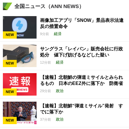
全国ニュース（ANN NEWS）
画像加工アプリ「SNOW」景品表示法違
反の措置命令
経済
9分前
NEW
サングラス「レイバン」販売会社に行政
処分 値下げ妨げるなどした疑い
経済
12分前
NEW
【速報】北朝鮮の弾道ミサイルとみられ
るもの 日本のEEZ外に落下か 防衛省
政治
29分前
NEW
【速報】北朝鮮“弾道ミサイル”発射 す
でに落下か
政治
37分前
NEW