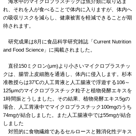
海水中のマイクロプラスチックは魚介類に取り込ま
れ、それを人が食べることで体内に入りますが、体内へ
の吸収リスクを減らし、健康被害を軽減できることが期
待されます。
研究成果は8月に食品科学研究雑誌「Current Nutrition
and Food Science」に掲載されました。
直径150ミクロン(μm)より小さいマイクロプラスチッ
クは、腸管上皮細胞を通過し、体内に侵入します。杉本
准教授らは37℃の人工胃液と人工腸液で浮遊する106～
125μmのマイクロプラスチック粒子と植物発酵エキスを
1時間振とうしました。その結果、植物発酵エキス5gの
場合、人工胃液中でマイクロプラスチック100mgのうち
74mgが結合しました。また人工腸液中では55mgが結合
しました
対照的に食物繊維であるセルロースと難消化性デキス