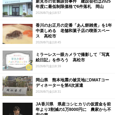
新見市の官製談合事件 建設会社は2025
年度に最低制限価格で6件落札 岡山
2026/8/7(金)18:57
香川のお正月の定番「あん餅雑煮」を1年
中楽しめる 老舗和菓子店の喫茶スペー
ス 高松市
2026/8/7(金)18:45
ミラーレス一眼カメラで撮影して「写真
絵日記」を作ろう 高松市
2026/8/7(金)18:39
岡山県 熊本地震の被災地にDMATコー
ディネーターを第4次派遣
2026/8/7(金)18:31
JA香川県 県産コシヒカリの仮渡金を前
年より3割減の1万8000円に 農家から不
安の声