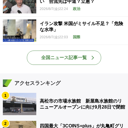
い 合流先は中道？立憲？
政治
2026/8/7(金)22:24
イラン攻撃 米国がミサイル不足？「危険
な水準」
国際
2026/8/7(金)22:03
全国ニュース記事一覧
アクセスランキング
1
高松市の市場水族館 新屋島水族館のリ
ニューアルオープンに向け9月28日で閉館
2
四国最大「3COINS+plus」が丸亀町グリ