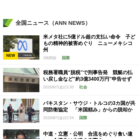
全国ニュース（ANN NEWS）
米メタ社に5億ドル超の支払い命令 子ど
もの精神的被害めぐり ニューメキシコ
州
NEW
国際
2時間前
税務署職員“脱税”で刑事告発 競艇の払
い戻し金など“約3億3400万円”申告せず
社会
2026/8/7(金)23:30
パキスタン・サウジ・トルコの3カ国が共
同防衛協定 「米国頼み」からの脱却か
国際
2026/8/7(金)22:54
中道・立憲・公明 合流をめぐり食い違