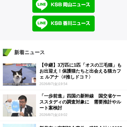
新着ニュース
【中継】3万匹に1匹「オスの三毛猫」も
お出迎え！保護猫たちと出会える猫カフ
ェ ルアナ〈#推しドコ？〉
2026/8/7(金)19:54
「一歩前進」四国の新幹線 国交省ケー
ススタディの調査対象に 需要推計やル
ート案検討
2026/8/7(金)19:02