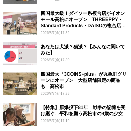
四国最大級！ダイソー系複合店がイオン
モール高松にオープン THREEPPY・
Standard Products・DAISOの複合店は
香川県初
2026/8/7(金)17:32
あなたは犬派？猫派？【みんなに聞いて
みた】
2026/8/7(金)17:30
四国最大「3COINS+plus」が丸亀町グリ
ーンにオープン 大型店舗限定の商品
も 高松市
2026/8/7(金)17:29
【特集】原爆投下81年 戦争の記憶を受
け継ぐ…平和を願う高松市の9歳の少女
2026/8/7(金)17:19