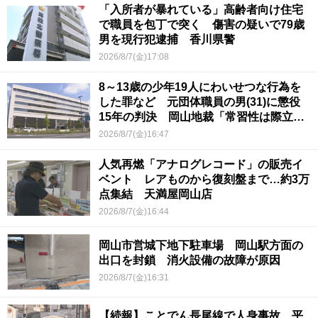
「入所者が暴れている」高齢者向け住宅
で職員を包丁で突く 傷害の疑いで79歳
男を現行犯逮捕 香川県警
2026/8/7(金)17:08
8～13歳の少年19人にわいせつな行為を
した罪など 元団体職員の男(31)に懲役
15年の判決 岡山地裁「常習性は際立っ
ていて被害結果も非常に重い」
2026/8/7(金)16:47
人気再燃「アナログレコード」の販売イ
ベント レアものから復刻盤まで…約3万
点集結 天満屋岡山店
2026/8/7(金)16:44
岡山市営城下地下駐車場 岡山駅方面の
出口を封鎖 消火設備の故障が原因
2026/8/7(金)16:31
【続報】ことでん長尾線で人身事故 平