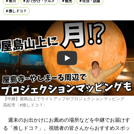
香川
おでかけ・グルメ
観光
生活・話題
推しドコ？
Play
【中継】屋島山上でライトアップやプロジェクションマッピング
高松市〈#推しドコ？〉
週末のお出かけにお薦めの場所などを中継でお届けす
る「推しドコ？」。視聴者の皆さんからおすすめスポッ