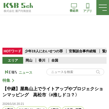
番組表
アプリ
株式会社 瀬戸内海放送
HOTワード
少年19人にわいせつの罪
官製談合事件続報
緊急
エリア
岡山
香川
全国
ニュース
特集
【中継】屋島山上でライトアップやプロジェクショ
ンマッピング 高松市〈#推しドコ？〉
2026/1/16 20:21