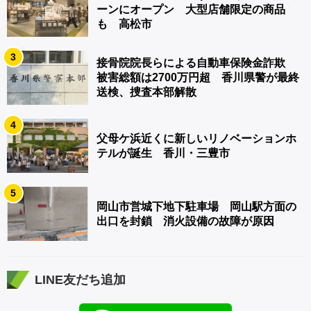
ーンにオープン 大型店舗限定の商品
も 高松市
3
接骨院院長らによる自動車保険金詐欺
被害総額は2700万円超 香川県警が最終
送検、捜査本部解散
4
父母ケ浜近くに新しいリノベーションホ
テルが誕生 香川・三豊市
5
岡山市営城下地下駐車場 岡山駅方面の
出口を封鎖 消火設備の故障が原因
LINE友だち追加