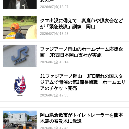
2026/8/7(金)18:27
クマ出没に備えて 真庭市や猟友会など
が「緊急銃猟」訓練 岡山
2026/8/7(金)18:23
ファジアーノ岡山のホームゲーム応援企
画 JR西日本岡山支社が実施
2026/8/7(金)18:14
J1ファジアーノ岡山 JFE晴れの国スタ
ジアムで開催の第2節長崎戦 ホームエリ
アのチケット完売
2026/8/7(金)17:53
岡山県倉敷市がトイレトレーラーを熊本
地震の被災地に派遣
2026/8/7(金)17:45