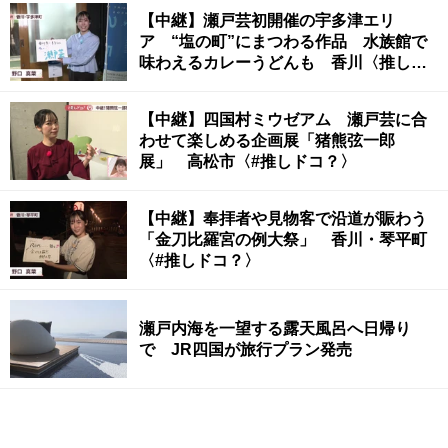
【中継】瀬戸芸初開催の宇多津エリ
ア “塩の町”にまつわる作品 水族館で
味わえるカレーうどんも 香川〈推しド
コ？#〉
【中継】四国村ミウゼアム 瀬戸芸に合
わせて楽しめる企画展「猪熊弦一郎
展」 高松市〈#推しドコ？〉
【中継】奉拝者や見物客で沿道が賑わう
「金刀比羅宮の例大祭」 香川・琴平町
〈#推しドコ？〉
瀬戸内海を一望する露天風呂へ日帰り
で JR四国が旅行プラン発売