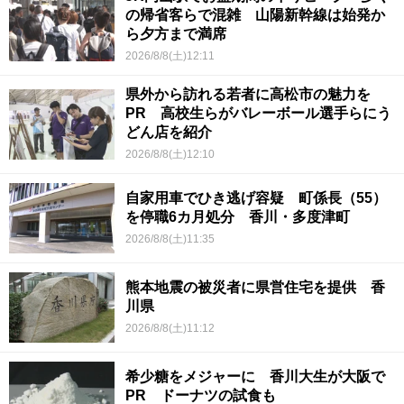
の帰省客らで混雑 山陽新幹線は始発か
ら夕方まで満席
2026/8/8(土)12:11
県外から訪れる若者に高松市の魅力を
PR 高校生らがバレーボール選手らにう
どん店を紹介
2026/8/8(土)12:10
自家用車でひき逃げ容疑 町係長（55）
を停職6カ月処分 香川・多度津町
2026/8/8(土)11:35
熊本地震の被災者に県営住宅を提供 香
川県
2026/8/8(土)11:12
希少糖をメジャーに 香川大生が大阪で
PR ドーナツの試食も