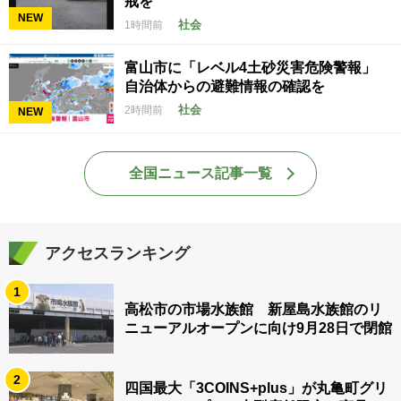
戒を
NEW
社会
1時間前
富山市に「レベル4土砂災害危険警報」
自治体からの避難情報の確認を
社会
2時間前
NEW
全国ニュース記事一覧
アクセスランキング
1
高松市の市場水族館 新屋島水族館のリ
ニューアルオープンに向け9月28日で閉館
2
四国最大「3COINS+plus」が丸亀町グリ