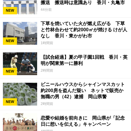
搬送 搬送時は意識あり 香川・丸亀市
44分前
NEW
下草を焼いていた火が燃え広がる 下草
と竹林合わせて約2000㎡が焼ける けが人
なし 香川・東かがわ市
NEW
1時間前
【試合経過】夏の甲子園1回戦 香川・英
明が関東第一に勝利
2時間前
NEW
ビニールハウスからシャインマスカット
約200房を盗んだ疑い ネットで販売か
無職の男（42）逮捕 岡山県警
NEW
2時間前
恋愛や結婚を前向きに 岡山県が「記念
日に想いを伝える」キャンペーン