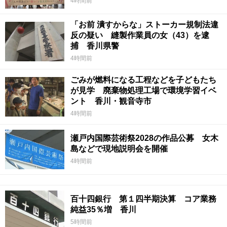
4時間前
「お前 潰すからな」ストーカー規制法違
反の疑い 縫製作業員の女（43）を逮
捕 香川県警
4時間前
ごみが燃料になる工程などを子どもたち
が見学 廃棄物処理工場で環境学習イベ
ント 香川・観音寺市
4時間前
瀬戸内国際芸術祭2028の作品公募 女木
島などで現地説明会を開催
4時間前
百十四銀行 第１四半期決算 コア業務
純益35％増 香川
5時間前