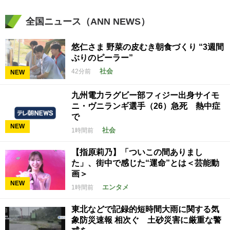
全国ニュース（ANN NEWS）
悠仁さま 野菜の皮むき朝食づくり “3週間
ぶりのピーラー”
社会
42分前
NEW
九州電力ラグビー部フィジー出身サイモ
ニ・ヴニランギ選手（26）急死 熱中症
で
NEW
社会
1時間前
【指原莉乃】「ついこの間ありまし
た」、街中で感じた“運命”とは＜芸能動
画＞
NEW
エンタメ
1時間前
東北などで記録的短時間大雨に関する気
象防災速報 相次ぐ 土砂災害に厳重な警