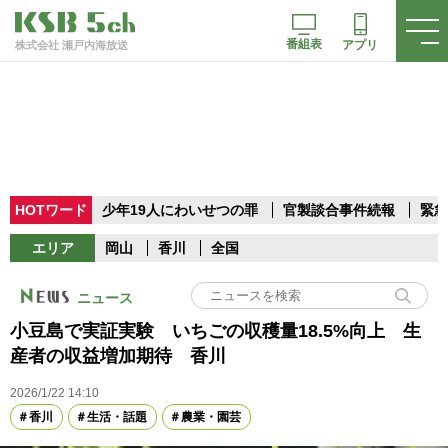
番組表
アプリ
株式会社 瀬戸内海放送
HOTワード
少年19人にわいせつの罪
官製談合事件続報
緊急
エリア
岡山
香川
全国
ニュース
小豆島で実証実験 いちごの収穫量18.5%向上 生
産者の収益増加期待 香川
2026/1/22 14:10
香川
生活・話題
農業・園芸