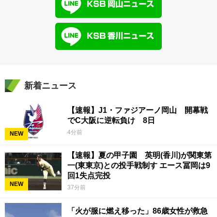
新着ニュース
【速報】J1・ファジアーノ岡山 開幕戦
でC大阪に逆転負け 8日
4分前
NEW
【速報】夏の甲子園 英明(香川)が関東第
一(東東京)との投手戦制す エース冨岡は9
回1失点完投
NEW
37分前
「火が服に燃え移った」86歳女性が救急