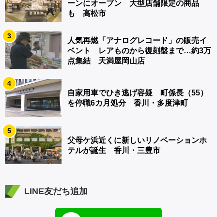
ーンにオープン 大型店舗限定の商品
も 高松市
3
人気再燃「アナログレコード」の販売イ
ベント レアものから復刻盤まで…約3万
点集結 天満屋岡山店
4
自家用車でひき逃げ容疑 町係長（55）
を停職6カ月処分 香川・多度津町
5
父母ケ浜近くに新しいリノベーションホ
テルが誕生 香川・三豊市
LINE友だち追加